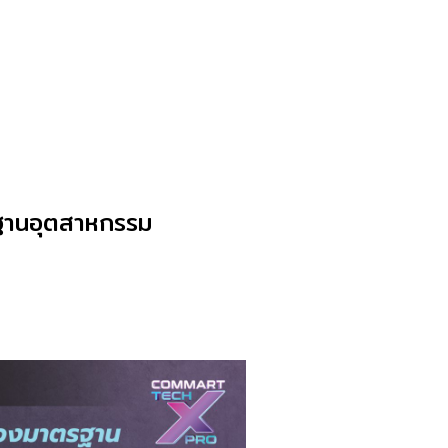
รฐานอุตสาหกรรม