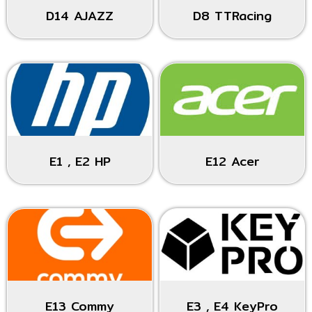
D14 AJAZZ
D8 TTRacing
E1 , E2 HP
E12 Acer
E13 Commy
E3 , E4 KeyPro