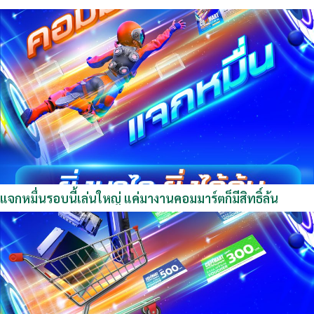
พันธมิตรธุรกิจไอทีชั้นนำ อาทิ ACE, Achiva, AMD, AppleSheep,
Ascenti, ASUS, Banana E-Quip, Bewell, Epson, Ergotrend,
GamersLab, iStudio by SPVI, IT City, J.I.B, MSI, NVIDIA GEFORCE,
Secretlab, SPEED Computer, Studio7, TTRacing, เครดิตบูโร และ
พันธมิตรอีกมากมาย พร้อม Media Partner ได้แก่ Techhub, Beartai,
Business+, CeeMeAgain, ExtremeIT, iT24Hrs., Notebookspec และ
ชอบโปร ผู้สนใจสามารถเข้าชมงานได้ฟรี ระหว่างวันที่ 2 – 5 กรกฎาคม
2569 เวลา 10.00 – 21.00 ...
แจกหมื่นรอบนี้เล่นใหญ่ แค่มางานคอมมาร์ตก็มีสิทธิ์ลุ้น