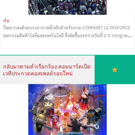
เริ่ม
ปิดฉากลงด้วยบรรยากาศคึกคักสำหรับงาน COMMART ULTRAFORCE
มหกรรมสินค้าไอทีและเทคโนโลยี ซึ่งจัดขึ้นระหว่างวันที่ 2-5 กรกฎาคม
2569 ณ ศูนย์นิทรรศการและการประชุมไบเทค บางนา โดยตลอด 4
วันของการจัดงานมีผู้บริโภคเดินทางเข้าชมและเลือกซื้อสินค้าไอทีอย่าง
ต่อเนื่อง โดยเฉพาะกลุ่ม AI PC คอมพิวเตอร์ประกอบ อุปกรณ์เกมมิ่ง และ
กลับมาตามคำเรียกร้อง คอมมาร์ตเปิด
ฮาร์ดแวร์ประสิทธิภาพสูง นายพรชัย จันทรศุภแสง ผู้อำนวยการฝ่ายสื่อ
เวทีประกวดคอสเพลย์รอบใหม่
ไอซีทีและการจัดงาน บริษัท เออาร์ไอพี จำกัด (มหาชน) กล่าวถึงภาพ
รวมการจัดงาน COMMART ULTRAFORCE ครั้งนี้ที่ประสบความสำเร็จ
ทั้งในแง่ยอดขาย และจำนวนผู้เข้าร่วมงาน มีปัจจัยมากจากพฤติกรรมผู้
บริโภคที่เปลี่ยนไป โดยผู้บริโภคจำนวนมากไม่ได้เปลี่ยนคอมพิวเตอร์
เพราะเครื่องเดิมเสียหรือหมดอายุการใช้งาน แต่เปลี่ยนเพื่อที่จะได้สัมผัส
ประสบการณ์การใช้งาน AI ที่สมบูรณ์แบบมากขึ้น ทั้งด้านการทำงาน
การเรียน การสร้างคอนเทนต์ และการเล่นเกม ส่งผลให้ AI PC และ
อุปกรณ์ประสิทธิภาพสูงได้รับความสนใจเป็นพิเศษตลอดการจัดงาน