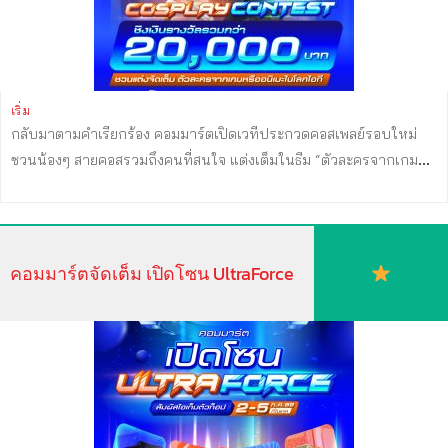
นอกจากนี้สินค้าไอทีระดับไฮเอนด์และเทคโนโลยีใหม่ ๆ เป็นสินค้าที่ผู้
บริโภคต้องการเห็นและทดลองใช้งานจริง พร้อมรับคำแนะนำจากผู้
เชี่ยวชาญก่อนตัดสินใจ โดยเฉพาะคอมพิวเตอร์ประกอบ (DIY) และเกม
มิ่งเกียร์ ที่หลายบูธจะมีผู้เชี่ยวชาญคอยให้คำปรึกษา จัดสเปกเครื่องตาม
งบประมาณ พร้อมบริการประกอบเครื่องฟรีภายในงาน ทำให้ผู้บริโภค
เริ่ม
กลับมาตามคำเรียกร้อง คอมมาร์ตเปิดเวทีประกวดคอสเพลย์รอบใหม่
สามารถเลือกซื้อและรับเครื่องได้ครบจบในที่เดียว ซึ่งเป็นจุดแข็งของ
ชวนน้องๆ สายคอสรวมถึงคนที่สนใจ แต่งเต็มในธีม “ตัวละครจากเกม
COMMART ที่ตอบโจทย์ได้ดีกว่าการเลือกซื้อผ่านช่องทางออนไลน์ อีก
หรืออนิเมะในโลกไอที“ Commart Cosplay Contest ชิงเงินรางวัล
หนึ่งปัจจัยที่ช่วยกระตุ้นการตัดสินใจซื้อ คือแคมเปญ “โปรซ้อนโปร” ที่
รวมกว่า 20,000 บาท พร้อมของรางวัลจากผู้ใหญ่ใจดี รอบนี้ไม่อยาก
ผนึกสิทธิประโยชน์จาก 3 ส่วน ได้แก่ โปรโมชั่นและของแถมจากร้านค้า
ไห้พลาดความสนุกพิเศษ! เตรียมพบกับ กรรมการสายคอสตัวจริง ที่จะ
สิทธิผ่อนชำระ 0% พร้อมเครดิตเงินคืน (Cashback) จากบัตรเครดิต
ทำให้คนต้องอึ้ง
สมัครได้แล้ววันนี้ >
รวมถึง Voucher ส่วนลดออนท็อปจาก COMMART และการลุ้นรับรางวัล
คอมมาร์ตจัดเต็ม เปิดโซน UltraForce
https://forms.gle/rzXexGnNQ1i9EU7R6
กิจกรรม Cosplay
ใหญ่ทุกวัน ช่วยเพิ่มความคุ้มค่าให้กับผู้บริโภค และตอกย้ำแนวคิด “มา
Contest วันอาทิตย์ที่ 5 ก.ค. 69 ที่เวทีกลาง โซน UltraForce ด้านหน้า
งาน COMMART คุ้มที่สุด ...
EH 98 (ฝั่ง BTS) ไบเทค บางนา ลงทะเบียน 13:00 น. กิจกรรมการ
ประกวดเริ่ม 14:00-15:00 น. สอบรายละเอียดเพิ่มเติมทัก LINE
Commart –> https://lin.ee/cWoV8p1
แล้วเจอกันที่งาน
Commart UltraForce
2-5 กรกฎาคม 69 ประตูเปิด 10:00-21:00 น.
เข้าฟรี EH 98-99 ไบเทค บางนา #CommartUltraForce