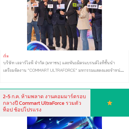
Next Gen Innovation โชว์ประสิทธิภาพ AI Playground, Prompt Battle
และ Demo: local LLM running on RTX, offline AI workflow มาคอม
มาร์ตห้ามพลาด UltraForce Zone อยู่บริเวณ X2 เวทีกลาง ด้านหน้า
EH ...
เริ่ม
บริษัท เออาร์ไอพี จำกัด (มหาชน) และพันธมิตรแบรนด์ไอทีชั้นนำ
เตรียมจัดงาน “COMMART ULTRAFORCE” มหกรรมแสดงและจำหน่าย
สินค้าไอทีกลางปี 2569 พร้อมขนทัพสินค้าไอทีจากแบรนด์ชั้นนำ มาให้
ลองสัมผัสกันอย่างจุใจ สายอัปเกรดห้ามพลาด เตรียมรับไอเดียแต่งคอม
สุดล้ำ ด้วยอุปกรณ์ระดับไฮเอนด์ที่ยกให้เป็น The Best ทั้งคอมบ้าน และ
2-5 ก.ค. ห้ามพลาด งานคอมมาร์ตรอบ
เครื่องที่ใช้งานระดับองค์กร ทดลองเล่นก่อนตัดสินใจซื้อ ครบทั้ง
กลางปี Commart UltraForce รวมตัว
Notebook AI, AI PC, Gaming PC, Smart Device, อุปกรณ์ DIY PC, จอ
ท็อป ช้อปโปรแรง
มอนิเตอร์ ตอบโจทย์ทั้งผู้ใช้งานทั่วไป เกมเมอร์ นักสร้างคอนเทนต์ ไป
จนถึงองค์กรธุรกิจที่กำลังปรับตัวเข้าสู่ยุค AI อย่างเต็มรูปแบบ ภายใน