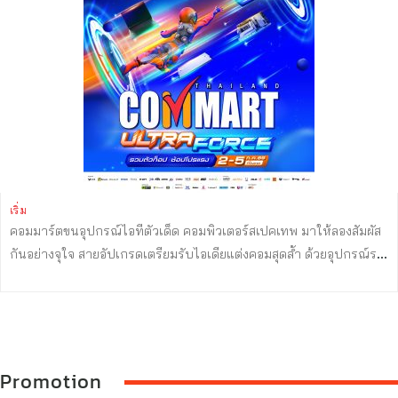
งานเดียว พร้อมโปรโมชันสุดคุ้ม ราคาพิเศษเฉพาะภายในงานระหว่าง
วันที่ 2 – 5 กรกฎาคม 2569 ณ Hall 98 – 99 ศูนย์นิทรรศการและการ
ประชุมไบเทค บางนา เข้างานฟรี ไม่มีค่าใช้จ่าย นายบุญเลิศ นราไท
ประธานเจ้าหน้าที่บริหาร บริษัท เออาร์ไอพี จำกัด (มหาชน) กล่าวว่า
“ปัจจุบันอุตสาหกรรมไอทีกำลังก้าวเข้าสู่ยุคของ AI Computing อย่าง
เต็มรูปแบบ โดยเฉพาะเทรนด์ Local AI หรือการประมวลผล AI บน
อุปกรณ์โดยตรง ซึ่งกำลังได้รับความสนใจเพิ่มขึ้นอย่างต่อเนื่อง เนื่องจาก
ช่วยลดค่าใช้จ่ายในการใช้บริการ Cloud เพิ่มความปลอดภัยของข้อมูล
และตอบโจทย์การใช้งานของทั้งบุคคลและองค์กร ส่งผลให้ผู้ผลิต
คอมพิวเตอร์และโน้ตบุ๊กหลายแบรนด์เร่งพัฒนาสินค้ารุ่นใหม่ที่รองรับ
เริ่ม
คอมมาร์ตขนอุปกรณ์ไอทีตัวเด็ด คอมพิวเตอร์สเปคเทพ มาให้ลองสัมผัส
การประมวลผล AI มากขึ้น ขณะที่สินค้ารุ่นก่อนหน้ามีการปรับราคาเพื่อ
กันอย่างจุใจ สายอัปเกรดเตรียมรับไอเดียแต่งคอมสุดล้ำ ด้วยอุปกรณ์ระ
ระบายสต็อก ถือเป็นช่วงเวลาที่เหมาะสำหรับผู้บริโภคที่ต้องการอัปเกรด
ดับไฮเอนท์ ใครกำลังมองหาโน้ตบุ๊ก AI จัดสเปกคอมใหม่รองรับเกม
อุปกรณ์ไอที” ...
AAA ต้องมา ในงานมีอุปกรณ์เจ๋งให้ลองเพียบ ทั้งสมาร์ตโฟน, แท็ปเล็ต,
สมาร์ทวอช, อุปกรณ์ IoT, เกมมิ่ง แกดเจ็ตตัวโดน มากับโปรโมชั่นลดแรง
แค่มางานคอมมาร์ตก็มีสิทธิ์ลุ้นรับรางวัล Big Bonus จับแจกทุกวัน ไม่
อยากให้พลาดคูปองส่วนลด 10,000 บาท ร่วมสนุกได้ที่หน้างานตลอด
Promotion
ทั้ง 4 วัน “COMMART ULTRAFORCE” ได้รับความร่วมมือจาก