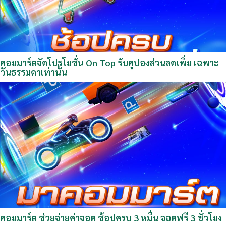
คอมมาร์ตจัดโปรโมชั่น On Top รับคูปองส่วนลดเพิ่ม เฉพาะ
วันธรรมดาเท่านั้น
คอมมาร์ต ช่วยจ่ายค่าจอด ช้อปครบ 3 หมื่น จอดฟรี 3 ชั่วโมง