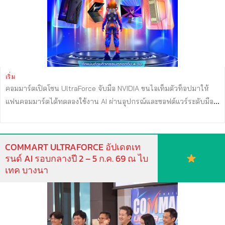
#Commart #CommartThailand #Commart2026 #คอมมาร์ต
#CosplayContest #Cosplay #คอสเพลย์ ...
เริ่ม
คอมมาร์ตเปิดโซน UltraForce จับมือ NVIDIA ขนไอเท็มตัวท็อปมาให้
แฟนคอมมาร์ตได้ทดลองใช้งาน AI ผ่านอุปกรณ์และซอฟต์แวร์ระดับมือ
อาชีพ พร้อมสนุกไปกับกิจกรรมอัดแน่นตลอดทั้ง 4 วัน ห้ามพลาด
Upgrade your battle station : Ultimate PCs Set Up โชว์พลังจอแส
ดงผลที่มีอัตราการรีเฟรชภาพระดับสูง, ท้าพิสูจน์พลัง DLSS ที่ช่วยเพิ่ม
COMMART ULTRAFORCE อัปเดตเท
เฟรมเรตและความละเอียดของภาพให้ล้ำไปอีกขั้น Power Anywhere :
รนด์ AI รอบกลางปี 2 – 5 ก.ค. 69 ณ ไบ
Mobility & Hybrid Lifestyle สัมผัสประสบการณ์สร้างและแก้ไข
เทค บางนา
ภาพถ่าย รวมถึง VDO ได้ด้วย AI Upscaling ผ่านโปรแกรมระดับมือ
อาชีพ อย่าง NVIDIA Studio, Microsoft และ Adobe Connected
Everywhere : ร่วมสนุกไปกับการแข่งขัน Show Match เกมดัง ที่แสดง
ศักยภาพของ คลาวด์และการเชื่อมต่อในอนาคต AI PC Future Lab :