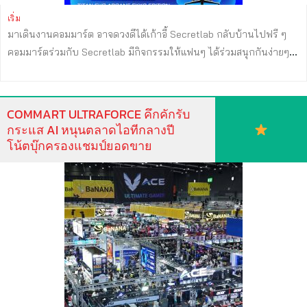
เริ่ม
มาเดินงานคอมมาร์ต อาจดวงดีได้เก้าอี้ Secretlab กลับบ้านไปฟรี ๆ
คอมมาร์ตร่วมกับ Secretlab มีกิจกรรมให้แฟนๆ ได้ร่วมสนุกกันง่ายๆ
สำหรับใครที่มางานคอมมาร์ตแล้วอยากได้เก้าอี้ตัวดังไปนั่งฟรี กติกา
ง่าย ๆ แชะ & แชร์ เพียงถ่ายรูปในงานคอมมาร์ต แล้วโพสต์ลง Facebook
(อย่าลืมตั้งค่าเป็นสาธารณะ) แค่บอกให้โลกรู้ว่าใครๆ ก็มางานคอมมาร์
COMMART ULTRAFORCE คึกคักรับ
ต ยกตัวอย่างเช่น – ถ่ายรูปคู่กับป้ายในงานคอมมาร์ตตรงประตูกลาง –
กระแส AI หนุนตลาดไอทีกลางปี
ถ่ายรูปคู่อวดสินค้าราคาเด็ดในงาน – เซลฟี่ตัวเองกับแฟน เพื่อน พริตตี้
โน้ตบุ๊กครองแชมป์ยอดขาย
ตอนเดินในงานก็ได้ – เซลฟี่ตัวเองกับถุงช้อปปิ้ง อวดของที่ซื้อมาสัก
หน่อย พร้อมติด #SecretlabTH #CommartUltraForce ลุ้นรับเก้าอี้
Secretlab TITAN Evo ARCANE EKKO Edition เก้าอี้เกมมิ่งเพื่อสุขภาพ
Ergonomic Gaming Chair มูลค่า 26,900 บาท ประกาศผลวันที่ 17
ก.ค. 69 ที่หน้าเพจคอมมาร์ต ผู้โชคดีสามารถติดต่อรับของรางวัล ผ่าน
ช่องทาง Inbox CommartThailand ได้ตั้งแต่วันนี้ – 31 ก.ค. 69
#SecretlabTH #Secretlab #CommartUltraForce #Commart
#CommartThailand #Commart2026 #คอมมาร์ต ...