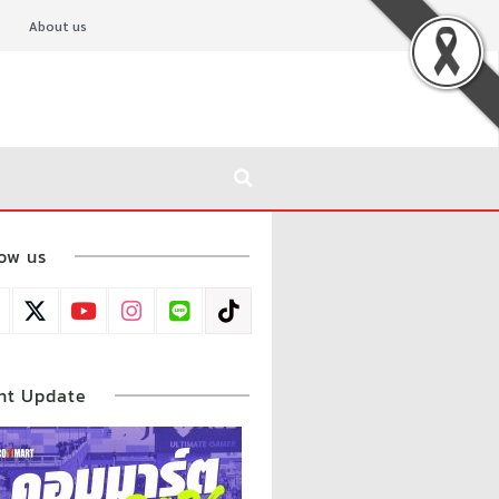
About us
low us
nt Update