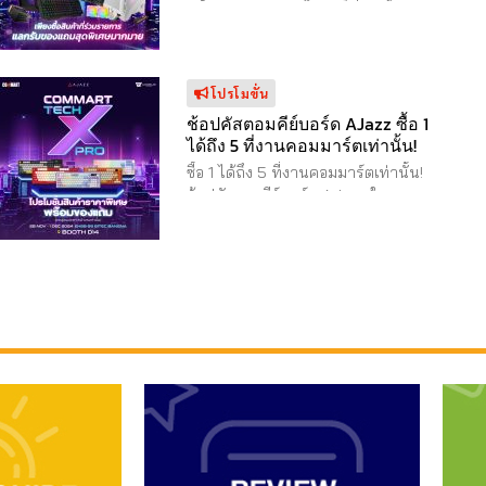
พร้อมของแถมสุดเอ็กคลูซีฟภายใน
Mbps เพียง 799 บาทต่อเดือน ได้รับ
งาน ทั้งโน้ตบุ๊ก, เกมมิ่งแฮนเฮลด์,
เราเตอร์ AX5400 WiFi6 ถึง 2 ตัว
คอมประกอบ, มอนิเตอร์, เดสก์ท็อป,
พร้อมเน็ตสปีดแรงถึง 1 ...
คอมพิวเตอร์ออลอินวัน เกมมิ่งเกียร์จัด
โปรโมขั่น
เต็ม พร้อมให้ช้อปกันอย่างจุใจ พบกับ
MSI ได้ที่งาน Commart TechXPro
ช้อปคัสตอมคีย์บอร์ด AJazz ซื้อ 1
ยกขบวนสินค้าไม่ว่าจะเป็น มอนิเตอร์
ได้ถึง 5 ที่งานคอมมาร์ตเท่านั้น!
ออลอินวัน และเดสก์ท็อป พร้อมโปร
ซื้อ 1 ได้ถึง 5 ที่งานคอมมาร์ตเท่านั้น!
โมชั่นสุดคุ้มลดสูงสุดถึง 11,000 บาท
ช้อปคัสตอมคีย์บอร์ด AJazz ในงาน
พร้อมแลกรับของพรีเมี่ยมรวมมูลค่า
ลุ้นรับ Lucky Draw Concept item ที่
สูงสุดกว่า 3,700 บาท พิเศษสุดๆ กับ
รองข้อมือหนัง PU แผ่นรองเมาส์ไซซ์
โปรโมชั่นสินค้าคอมประกอบ และเกม
บิ๊ก คีย์แคป สวิตซ์ พร้อมอัปเดตเท
มิ่งเกียร์ จาก MSI ทั้งสินค้าแบบแยก
รนด์ใหม่ๆไฉไลกว่าเดิมม และไฮไลท์
ชิ้น และแบบจัดเต็มยกชุด! ที่มากับ
เด็ดๆในงานอีกเพียบ พบกับ AJAZZ
ราคาพิเศษสุดๆ และของแถมสุดโดน
ที่บูธ D14 Commart TechXPro 28
ใจ ถูกใจสาวก MSI อย่างแน่นอน
พ.ย.-1 ธ.ค. 67 เข้าฟรี 10.00-21.00 น.
เตรียมตัวให้พร้อม! แล้วรอไปช้อปกัน
EH 98-99 ไบเทค บางนา ...
ที่งานคอมมาร์ต
Commart
TechXPro 28 พ.ย.-1 ธ.ค. 67 ...