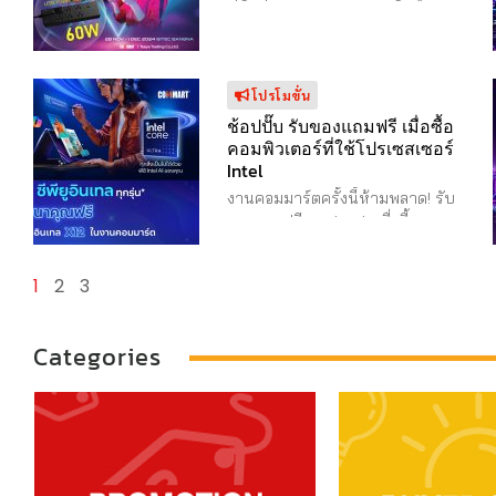
ปลั๊กพ่วงมาตรฐาน ยกระดับ “ความ
6.00-24.00 น.
เตรียมตัวให้พร้อม แล้ว
EH 98-99 ไบเทค บางนา ...
ปลอดภัย” ให้ชีวิต ได้ที่งานคอมมาร์ต
เจอกันที่งาน “Commart Unlimit” 3-6 ก.ค.
พานาโซนิค จัดเต็มชุดสายพ่วง
คุณภาพ ราคาโปรโมชั่น สุดคุ้ม! เริ่ม
68 เข้าฟรี 10.00-21.00 น. EH98-99 ไบ
โปรโมขั่น
ต้นที่ 690 บาท พบกับ! ชุดสายพ่วง
เทค ...
USB type C Power Delivery 60W
ช้อปปั๊บ รับของแถมฟรี เมื่อซื้อ
ในโทนสีดำสุดสมาร์ท สะท้อนความ
คอมพิวเตอร์ที่ใช้โปรเซสเซอร์
Intel
เป็นคุณ นอกจากฟังก์ชั่นมาตรฐาน ยัง
เพิ่มความสะดวกสบายด้วย 2 USB
งานคอมมาร์ตครั้งนี้ห้ามพลาด! รับ
Port – USB-A 12W. – USB-C Power
ของแถมฟรีจาก Intel เมื่อซื้อ
Delivery 60W ที่รองรับการชาร์จโน๊
คอมพิวเตอร์ที่ใช้โปรเซสเซอร์ Intel®
ตบุ๊คของคุณได้อย่างสะดวก สบาย
Core™ เพียงซื้อคอมพิวเตอร์โน้ตบุ๊ก
1
2
3
“ตอบโจทย์การใช้งานที่หลากหลาย…
หรือ เดสก์ท็อปทุกรุ่นที่ใช้โปรเซสเซอร์
..สะดวก สบาย เมื่อมีสาย USB” ผลิต
Intel® Core™ ภายในงาน Commart
จากวัสดุคุณภาพเยี่ยม และมั่นใจได้ใน
TechXPro รับของแถมพิเศษจาก Intel
Categories
ความปลอดภัย ได้รับมาตรฐาน
ไปเลย! Intel® Core™ Ultra 9 หรือ
อุตสาหกรรม ...
Intel® Core™ i9 processor รับฟรี
เสื้อ Hoodie Intel® Core™ Ultra 7,
Intel® Core™ 7 หรือ Intel® Core™
i7 processor รับฟรี กระเป๋าสะพาย
Intel® Core™ Ultra 5, Intel® ...