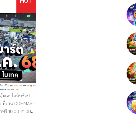
HOT
เดตข้อมูลสมาชิกเก่า
ได้แบบไม่มีขั้นต่ำ เฉพาะวันพฤหัสที่ 3 ก.ค.
ยมของรางวัลเอาไว้
และ ศุกร์ที่ 4 ก.ค. 68 เท่านั้น กติกาง่าย ๆ
aXCommart ก็มีนะ
แค่ซื้อสินค้าในงานคอมมาร์ตครบ 50,000
) คอมมาร์ตเตรียม
บาท และรับคูปองส่วนลดเพิ่ม 500 บาท
อป อีกเพียบ ไม่มา
นำใบเสร็จที่มีตราประทับมาแลกรับคูปอง
าน อย่าลืมแวะบูธ
ส่วนลดใช้แทนเงินสด เป็นส่วนลดซื้อสินค้า
 Hall 99 บูธคอม
ในงาน ได้ที่บูธคอมมาร์ต ด้านหน้า Hall
กกิจกรรมคอมมาร์
99 ฝั่งบางนา ตั้งแต่เวลา 10.00 – 20.00
 Top เมื่อช้อปครบ
น. คูปองใช้แทนเงินสดซื้อสินค้าได้ในงาน
ฤหัส และศุกร์) จุด
คอมมาร์ตได้แบบไม่มีขั้นต่ำ กับบูธที่ร่วม
ับกิจกรรมคอมมาร์
รายการ JIB , IT CITY , Speed , iStudio ,
รี จากกิจกรรม
BaNana etc. (สอบถามเงื่อนไขกับ
 COMMART
แล้ว
พนักงานขายก่อนชำระเงิน) พบปัญหาใน
ุ้มเอาใจนักช้อป
 Unlimit” 3-6 ก.ค.
การใช้คูปอง หรือต้องการสอบถามติดต่อที่
ย ที่งาน COMMART
00 น. EH98-99 ไบ
จุดแลกคูปองหน้างาน หรือช่องทาง LINE
้าฟรี 10.00-21.00
Commart คูปองนี้แลกได้ 1 คน 1 สิทธิ์ หาก
ไบเทค • คอมมาร์ต
พบความผิดปกติในการรับผลประโยชน์เพื่อ
นงานคอมมาร์ต ก็มี
แลกรับคูปอง คำตัดสินของทีมงานถือเป็นที่
ษถึง 2 ต่อ คอมมาร์ต