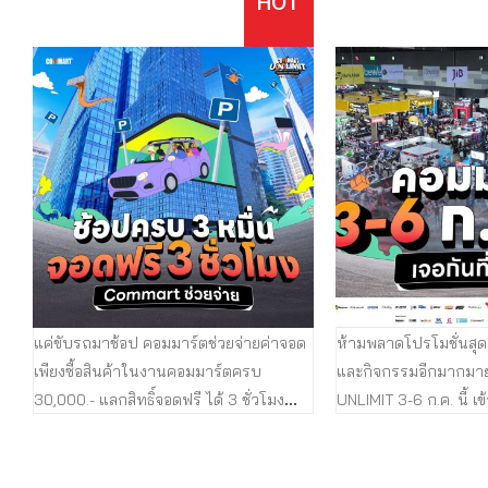
HOT
ประทับ Commart (ยืนยันว่าซื้อของในงาน
ที่บูธคอมมาร์ต หรืออัป
จริง) มาลงทะเบียนรับสิทธิ์ลุ้นได้ที่
หน้างาน คอมมาร์ตเตรี
เคาน์เตอร์ Big Bonus บริเวณหน้าทาง
ให้เพียบ (ถุงผ้า Pixm
เข้า-ออก Hall 98 และ 99 ยิ่งช้อปเยอะ ยิ่งมี
ใครตามสะสมต้องรีบมา
สิทธิ์ลุ้น ลุ้นต่อแรก Big Bonus จับแจก
โปรโมชั่นเอาไว้ให้ขาช้
ตลาดทั้ง 4 วัน ลุ้นได้ที่หน้างาน วันที่ 3
ไม่ได้แล้ววว ก่อนเข้าง
กรกฎาคม 2568 สกู๊ตเตอร์ไฟฟ้า Ninebot
คอมมาร์ต หน้าทางเข้า
by Segway KickScooter D38U จำนวน 1
มาร์ต แลกรับคูปองจา
รางวัลๆ มูลค่า 19,900.00 บาท ผู้โชคดี
ตออนไลน์ แลกคูปอง On
ได้แก่ คุณเอกวิตร์ แวววิเศษ วันที่ 4
5 หมื่นบาท (เฉพาะวันพ
กรกฎาคม 2568 จอคอมพิวเตอร์ BenQ รุ่น
สมัครสมาชิกร่วมสนุกก
RD320U จำนวน 1 รางวัล มูลค่า
ตวัดดวง จุดรับถุงผ้าฟ
23,754.00 บาท ผู้โชคดีได้แก่ คุณยิ่งพิศ กา
ออนไลน์ FACEBOOK
แค่ขับรถมาช้อป คอมมาร์ตช่วยจ่ายค่าจอด
ห้ามพลาดโปรโมชั่นสุดค
ละยม วันที่ 5 กรกฎาคม 2568 เครื่องเล่น
เจอกันที่งาน “Commart
เพียงซื้อสินค้าในงานคอมมาร์ตครบ
และกิจกรรมอีกมากมา
เกมส์ Nintendo Switch 2 จำนวน 1 รางวัล
68 เข้าฟรี 10.00-21.
30,000.- แลกสิทธิ์จอดฟรี ได้ 3 ชั่วโมง
UNLIMIT 3-6 ก.ค. นี้ เข
มูลค่า 17,800.00 บาท ผู้โชคดีได้แก่ คุณ
เทค ...
เงื่อนไขง่ายๆ แลกได้เลย 1. ซื้อสินค้าภายใน
น. EH98-99 เจอกันที่
เสฏฐพัส จิรานันทิพัฒน์ ...
งานครบ 30,000 บาทขึ้นไป 2. ลงทะเบียน
Big Bonus แค่มาช้อปใ
ร่วมกิจกรรม Big Bonus ด้านหน้า EH 98-
สิทธิ์ลุ้นรางวัลสุดพิเศ