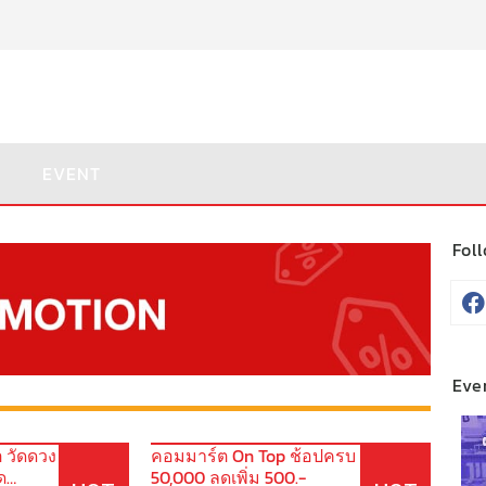
EVENT
Fol
Eve
 วัดดวง
คอมมาร์ต On Top ช้อปครบ
ด
50,000 ลดเพิ่ม 500.-