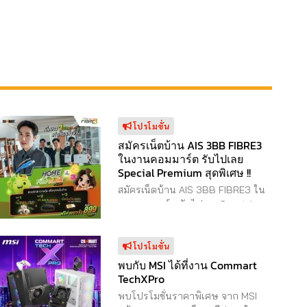
สิ้นสุด
เจอกันที่งาน “Commart
น หลังงานยังลุ้นได้
Unlimit” 3-6 ก.ค. 68 เข้าฟรี 10.00-
นงานคอมมาร์ตครบ
21.00 น. EH98-99 ไบเทค ...
มใบเสร็จที่มีตรา
ันว่าซื้อของในงาน
ิ์ลุ้นได้ที่
 บริเวณหน้าทาง
 ยิ่งช้อปเยอะ ยิ่งมี
โปรโมขั่น
ig Bonus จับแจก
สมัครเน็ตบ้าน AIS 3BB FIBRE3
ในงานคอมมาร์ต รับไปเลย
่หน้างาน วันที่ 3
Special Premium สุดพิเศษ !!
อร์ไฟฟ้า Ninebot
สมัครเน็ตบ้าน AIS 3BB FIBRE3 ใน
ter D38U จำนวน 1
งานคอมมาร์ต รับไปเลย Special
00 บาท วันที่ 4
Premium สุดพิเศษ !! Home FibreLAN
ิวเตอร์ BenQ รุ่น
Plus แพ็กเน็ตบ้านคุ้ม 3 ต่อ เน็ตบ้าน
โปรโมขั่น
ล มูลค่า
เร็วแรง 1 Gbps เท่ากันทุกห้องของ
บ้าน พร้อมกล่องดูทีวี PLAYBOX และ
พบกับ MSI ได้ที่งาน Commart
่ 5 กรกฎาคม 2568
เน็ตมือถือ AIS อีก 20 GB เพียง 899
TechXPro
do Switch ...
บาท ต่อเดือน แพ็กเกจพิเศษ!
พบโปรโมชั่นราคาพิเศษ จาก MSI
SuperMESH WiFi 1 Gbps/ 500