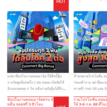
HOT
แจกทุกวัน
10,000.-
แค่มาช้อปในงานคอมมาร์ต ก็มีสิทธิ์ลุ้น
ห้ามพลาดโปรโมชั่น ค
รางวัลสุดพิเศษถึง 2 ต่อ คอมมาร์ตจัดให้
ก่อนเข้างาน อย่าลืมแว
จับแจกตลอด 4 วัน หลังงานยังลุ้นได้อีก
ทางเข้า Hall 98 และ 9
เพียงช้อปสินค้าในงานคอมมาร์ตครบ
กิจกรรมหมุนวงล้อวัดด
ช้อปในงานคอมมาร์ตครบ 3
รวมโปรโมชั่น คอมม
ทุก 3,000 บาท แล้วรวมใบเสร็จที่มีตรา
สูงสุด 10,000.- กติกาง
หมื่น จอดฟรี 3 ชั่วโมง
ให้ 3-6 ก.ค. 68 ที่ไ