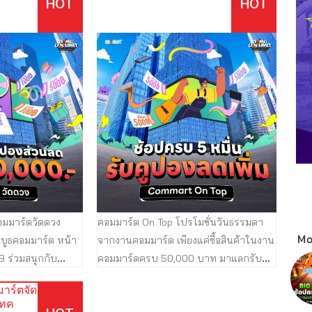
HOT
HOT
อมมาร์ตวัดดวง
คอมมาร์ต On Top โปรโมชั่นวันธรรมดา
Mo
ะบูธคอมมาร์ต หน้า
จากงานคอมมาร์ต เพียงแค่ซื้อสินค้าในงาน
9 ร่วมสนุกกับ
คอมมาร์ตครบ 50,000 บาท มาแลกรับ
วง ลุ้นคูปองส่วนลด
คูปองส่วนลดเพิ่ม 500 บาท คอมมาร์ตจัด
าร์ตจัด
่ายๆ แค่สมัครสมาชิก
ให้ ได้ส่วนลด On Top เอาไปช้อปต่อในงาน
บเทค