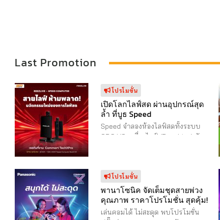
99 รับคูปองจอดรถฟรี 3 ชั่วโมงจาก
จัดให้ จับแจกตลอด 4 วั
พนักงาน 3. นำคูปองและบัตรจอดรถมาส
อีก เพียงช้อปสินค้าใ
แกนที่จุด information ประตูกลาง Hall 98
ทุก 3,000 บาท แล้วรว
ฝั่งบางนา (ประตูกลาง) * สิทธิ์มีจำนวน
ประทับ Commart (ยืนย
Last Promotion
จำกัด อย่าลืมนำบัตรจอดรถมาด้วยนะ ไบ
จริง) มาลงทะเบียนรับสิทธ
เทคมาง่าย อยู่ใกล้ทางด่วน ลงทางด่วน
เคาน์เตอร์ Big Bonus
สมุทรปราการ– สำโรง (สุขุมวิท) ชิดซ้าย
เข้า-ออก Hall 98 และ 99
โปรโมขั่น
เข้าไบเทคบางนา ทางเข้า 3 ลงทางด่วน
สิทธิ์ลุ้น ลุ้นต่อแรก B
เปิดโลกไลฟ์สด ผ่านอุปกรณ์สุด
ล้ำ ที่บูธ Speed
(บางนา) ขึ้นสะพานกลับรถเข้าไบเทค ทาง
ตลาดทั้ง 4 วัน ลุ้นได้ที
เข้า 1
Speed จำลองห้องไลฟ์สดทั้งระบบ
กรกฎาคม 2568 สกู๊ตเต
OBS VS เครื่องไลฟ์ (ReezLive) จัด
พิกัด https://goo.gl/maps/tVACW9ZN334DXS2F8
by Segway KickScoo
เต็มความล้ำ ทันสมัยด้วย นวัตกรรม
ที่จอดรถ ลานจอดรถด้านนอกอาคาร P1-
รางวัลๆ มูลค่า 19,900.
คนไทยที่สร้างระบบไลฟ์สด เพื่อตอบ
P3 รองรับได้ 1,000 คัน จอดฟรี 3 ชั่วโมง
กรกฎาคม 2568 จอคอมพ
โจทย์การใช้งาน พร้อมให้ความรู้เรื่อง
โปรโมขั่น
แรก ชั่วโมงต่อไป ชั่วโมงละ 20 บาท เปิด
RD320U จำนวน 1 รางวั
ไลฟ์ ( Education Zone ） ห้ามพลาด
นาทีทอง และกิจกรรมที่ให้ลูกค้าที่มา
พานาโซนิค จัดเต็มชุดสายพ่วง
6.00-24.00 น. ลานจอดรถใต้อาคาร B1-
23,754.00 บาท วันที
ในงานคอมมาร์ตโดยเฉพาะ ช้อป
คุณภาพ ราคาโปรโมชั่น สุดคุ้ม!
B3 รองรับได้ 4,000 คัน จอดฟรี 30 นาที
เครื่องเล่นเกมส์ Ninten
ได้ที่งาน Commart TechXPro 28
เล่นคอมได้ ไม่สะดุด พบโปรโมชั่น
แรก ชั่วโมงต่อไป ชั่วโมงละ 20 บาท เปิด
พ.ย.-1 ธ.ค. 67 เข้าฟรี 10.00-21.00 น.