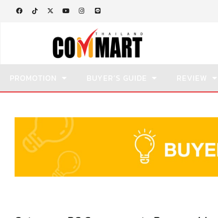
PROMOTION
BUYER’S GUIDE
REVIEW