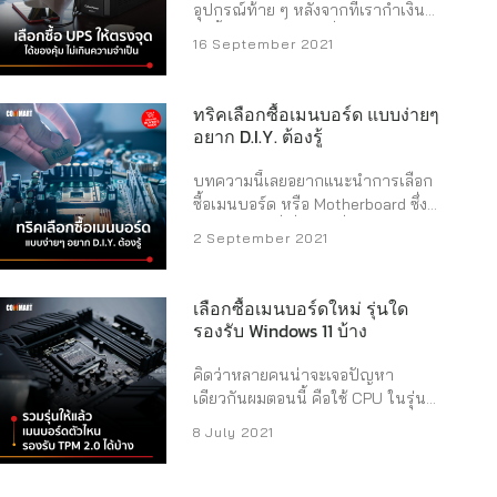
BLACK ตัวใหม่ล่าสุด เร็วแรงกว่าเดิม
อุปกรณ์ท้าย ๆ หลังจากที่เรากำเงิน
ด้วย Gen 4 หรือรองรับ PCIe 4.0 กับ
ไปซื้อคอมพิวเตอร์เครื่องใหม่ แต่บาง
16 September 2021
เมนบอร์ดสมัยใหม่ เพื่อโหลดเกมหรือ
คนก็แนะนำให้เราซื้อ UPS ติดมาด้วย
ทำงาน Creator ได้ไวขั้นเทพในตอน
เพื่อยืดอายุการใช้งานอุปกรณ์เรา แต่
นี้ (และยันอนาคต) มีให้ความจุเลือก
มันจำเป็นไหม และใครที่ควรใช้งาน
ทริคเลือกซื้อเมนบอร์ด แบบง่ายๆ
ตั้งแต่ 500GB ถึง 2TB ในราคาเริ่ม
UPS คืออะไร มีความจำเป็นขนาด
อยาก D.I.Y. ต้องรู้
ต้นอยู่ที่ 3,990 บาท
WD BLUE
ไหน UPS ย่อมาจากคำว่า
SN550 สำหรับผู้ที่ชอบทำงานหลาย
Uninterruptible Power Supply แปล
บทความนี้เลยอยากแนะนำการเลือก
อย่างพร้อมกันในคราวเดียว และ
เป็นไทยตรง ๆ ก็คือแหล่งจ่ายพลังงาน
ซื้อเมนบอร์ด หรือ Motherboard ซึ่ง
ต้องการ ...
ต่อเนื่องครับ แต่คนไทยจะชินกับคำ
เป็นอุปกรณ์ที่เชื่อมทุกสิ่งทุกอย่างใน
2 September 2021
ว่า “เครื่องสำรองไฟ” ซึ่งก็ไม่ผิดครับ
คอมพิวเตอร์เพื่อให้ทำงานร่วมกันได้
และหากถามว่ามีความจำเป็นต้องใช้
ไปดูทริคง่าย ๆ กันเลย ...
งานขนาดไหน ขึ้นอยู่กับว่าเราให้
เลือกซื้อเมนบอร์ดใหม่ รุ่นใด
ความสำคัญกับงานหรืออุปกรณ์ที่เรา
รองรับ Windows 11 บ้าง
ใช้งานระดับใด ยกตัวอย่างเช่น หาก
เราใช้ทำงานอยู่ จู่ ๆ ไฟตกหรือไฟดับ
คิดว่าหลายคนน่าจะเจอปัญหา
ขึ้นมา คอมก็ดับไปทันที งานเซฟ
เดียวกันผมตอนนี้ คือใช้ CPU ในรุ่นที่
ไม่ทัน ต้องมาเริ่มทำใหม่ พาหัวเสีย
Microsoft บอกว่ารองรับการใช้งาน
ไปอีก อันนี้ก็ควรต้องใช้ถูกไหม หรือ
8 July 2021
Windows 11 แต่พอจะติดตั้ง
หากเกิดไฟดับขึ้นมาแล้วพาอุกปกรณ์
Windows มันดันบอกว่าไม่เจอชิป
บางอย่างเสียหาย เช่น SSD ที่มีความ
TPM ในบอร์ดเรา ผมงงเป็นไก่ตาแตก