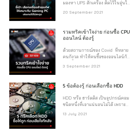
Single Thread ที่ดีขึ้น 15% และ
ทะเบียนเพื่อรับส่วนลด มีผู้ช่วยให้คำ
มองหา UPS สักเครื่อง ติดไว้ในอุ่นใจ
ประสิทธิภาพ Muti Thread ดีขึ้น 41%
ปรึกษาส่วนตัว ให้ฟรีอุปกรณ์เสริม
เวลาไฟตกไปดับจะได้ไม่กระทบต่อ
20 September 2021
จากเจนก่อน ทุกรุ่นยังคงมี P-Core
และส่วนลดเพิ่มเติม มีระบบจัดการ
ตัวเครื่องที่ลงทุนไปไม่น้อย ลองดู
และ E-Core เช่นเคย และใช้
ข้อมูลและอุปกรณ์ของบริษัทเพียงหนึ่ง
บทความนี้ ...
กระบวนการผลิตแบบ Intel 7 หรือ
คลิก ช่วยลดความซับซ้อนของฝ่ายไอที
รวมทริคเข้าใจง่าย ก่อนซื้อ CPU
10nm เหมือนก่อน รวมไปถึงซ็อกเก็ต
มีรับประกันแบบ Keep Your Drive, ...
ออนไลน์ ต้องรู้
ที่เป็นแบบ LGA ...
ด้วยสถานการณ์ของ Covid ที่หลาย
คนกังวล ทำให้คนซื้อของออนไลน์กัน
มากขึ้น ข้อดีก็คือ เราไม่ต้องไปเดิน
3 September 2021
ช้อปเอง คลิกแล้วจ่ายเงินก็จบ แต่ข้อ
เสียคือ คนซื้อจะไม่ได้รับคำแนะนำ
จากคนขาย และไม่ได้เห็นของจริง
5 ข้อต้องรู้ ก่อนเลือกซื้อ HDD
จนกว่าของจะมาส่ง ทำให้คนที่จัดสเป
คออนไลน์ต้องมีความรู้พื้นฐานการจัด
HDD หรือ ฮาร์ดดิส เป็นอุปกรณ์คอม
สเปคระดังหนึ่ง ถึงจะซื้อมาประกอบ
ชนิดหนึ่งที่เอาแน่นอนไม่ได้ เพราะ
ได้ถูก แต่หากใครยังไม่ชัวร์
บางแบรนด์มักจะพังทันทีหลังหมด
13 July 2021
Commart มีทริคแนะนำการซื้อง่าย ๆ
ประกัน หรือบางแบรนด์ก็อยู่ได้นาน
ครับ โดยเริ่มต้นกันที่ CPU ละกัน ซึ่ง
เกินสิบปี ซึ่งเรื่องนี้ขึ้นอยู่กับหลาย
ถือเป็นอุปกรณ์ขั้นแรกสุดที่เราต้อง
ปัจจัยมาก แต่หากมันพังแล้ว ก็คงต้อง
เลือกก่อน จากนั้นถึงเริ่มไปไล่ไปที่
ซื้อใหม่ครับ Commart Buyer’s