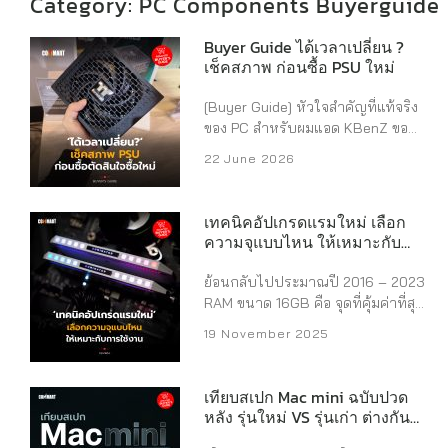
Category: PC Components Buyerguide
Buyer Guide ได้เวลาเปลี่ยน ?
เช็คสภาพ ก่อนซื้อ PSU ใหม่
[Buyer Guide] หัวใจสำคัญที่แท้จริง
ของ PC สำหรับผมแอด KBenZ ขอบ
อกเลยว่าไม่ใช่ CPU ไม่ใช่ GPU หรือ
22 June 2026
RAM หากแต่เป็น Power Supply
(PSU) ต่างหาก ซึ่งเป็นอุปกรณ์แปลง
ไฟบ้านให้จ่ายไฟในเครื่อง PC ของ
เทคนิคอัปเกรดแรมใหม่ เลือก
เราได้นั้นเอง อีกทั้งเป็นอุปกรณ์ที่หาก
ความจุแบบไหน ให้เหมาะกับ
เลือกใช้ผิดสเปก หรือไม่สนใจ
การใช้งาน
“สัญญาณ” อันตรายจากตัว PSU ก็
ย้อนกลับไปประมาณปี 2016 – 2023
เตรียมบอกลา PC ทั้งชุดของเราได้เลย
RAM ขนาด 16GB คือ จุดที่คุ้มค่าที่สุด
(ลาก RAM ไปด้วยคือหนังชีวิตแน่) วัน
สำหรับการเล่นเกมและทำงาน แต่
19 November 2025
นี้เรามี Buyer Guide มาแนะนำวิธีเช็ค
ปัจจุบัน สถานการณ์ได้เปลี่ยนไป
สภาพและเลือกซื้อ PSU เอาแบบที่
ทำให้ 16GB ไม่ใช่ตัวเลือกที่ดีเท่าไหร่
เข้าใจง่ายที่สุด และจำไปอีกนาน ผ่าน
ปัจจัยที่ทำให้ 16GB ไม่พอ เกมยุค
เทียบสเปก Mac mini ฉบับปวด
เหตุการณ์ที่ผมเจอเองเมื่อปีที่แล้ว ใน
ใหม่ เกม AAA ใหม่ๆ โดยเฉพาะที่
หลัง รุ่นใหม่ VS รุ่นเก่า ต่างกันยัง
ตอนที่ประกอบ PC ครั้งแรง ตอนนั้น
สร้างบน Unreal Engine 5 ต้องการ
ไง
เลือกจัดสเปก Intel Core i9-14900K