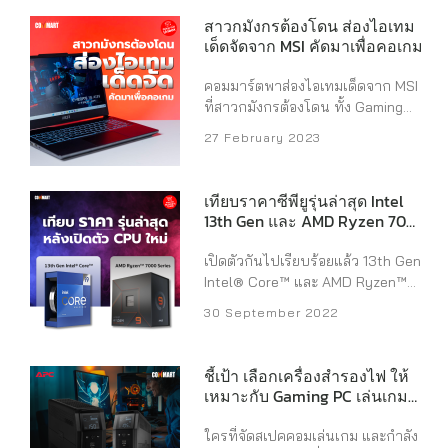
ฟีเจอร์ช่วยสนับสนุนอีกมากมาย การ
สาวกมังกรต้องโดน ส่องไอเทม
เลือกซื้อจึงจำเป็นต้องดูให้ดีเป็นพิเศษ
เด็ดจัดจาก MSI คัดมาเพื่อคอเกม
จะเลือกใช้ทั้งทีก็ต้องใช้ตัวเครื่องที่
ตอบโจทย์มากที่สุด ได้ในราคาที่คุ้ม
คอมมาร์ตพาส่องไอเทมเด็ดจาก MSI
ที่สุด วันนี้ลองมาดูแล็ปท็อปหรือ
ที่สาวกมังกรต้องโดน ทั้ง Gaming
โน้ตบุ๊กสายทำงานจาก Lenovo ที่มา
Notebook , Computer Desktop
27 February 2023
พร้อมโปรโมชั่นพิเศษ สามารถจัด
และ Computer Case และ Gaming
สเปกได้ตามที่ต้องการ ในราคาที่ลด
Gear ซึ่งสเปคและดีไซน์จะเด็ดดวงแค่
เฉพาะที่หาจากที่ไหนไม่ได้ แถมจุด
ไหน ไปดู! MSI Cyborg 15 a13v
เทียบราคาซีพียูรุ่นล่าสุด Intel
เด่นในแต่ละรุ่นคือมาพร้อมการ
Cyborg 15 ออกแบบโดย Paul
13th Gen และ AMD Ryzen 7000
ออกแบบสำหรับใช้ในระดับองค์กร มี
Cheptea ดีไซน์เนอร์ระดับโลก มาใน
Series
ความทนทาน ใช้งานได้ยาวนาน
ธีม Cyberpunk สมกับชื่อรุ่นที่ออกไป
เปิดตัวกันไปเรียบร้อยแล้ว 13th Gen
และสามารถปรับแต่งสเปคเพิ่มเติมได้
ในแนวหุ่นยนต์ คือ Cyborg ครับ จุด
Intel® Core™ และ AMD Ryzen™
ไม่ว่าจะเป็นการเพิ่มความจุแรม
เด่น Cyborg 15 เป็นเครื่องเกมมิ่ง
7000 Series สองซีพียูสำหรับ
ความจุสตอเรจ หรืออัปเกรดจาก
30 September 2022
สไตล์ใหม่ ที่ตอบโจทย์การใช้งานใน
Desktop PC รุ่นล่าสุดที่ทุกคนรอคอย
Windows Home เป็น PRO ยิ่งไปกว่า
ปัจจุบัน ด้วยวัสดุที่เป็นอลูมิเนียมเกรด
พร้อมเผยราคาขายในไทยด้วย ใคร
นั้น สมาชิก LenovoPro ยังจะได้รับ
เดียวกับที่ใช้ในอากาศยาน ทำให้น้ำ
เล็งรุ่นไหน หรืออยากรู้จุดเด่นของทั้ง
สิทธิพิเศษมากมาย เช่น ส่วนลดซื้อ
ชี้เป้า เลือกเครื่องสำรองไฟ ให้
หนักตัวเครื่องไม่ถึง 2 กิโลกรัม และมี
สองรุ่น ลองมาดูก่อนได้ 13th Gen
เหมาะกับ Gaming PC เล่นเกมได้
เครื่องสูงสุดถึง 12% และส่วนลดเพิ่ม
ความบางตัวเครื่องอยู่ที่ 21.95
Intel® Core™ รอบนี้มาพร้อมรหัสชิป
ไม่สะดุด
เติมหากเป็นสมาชิกใหม่อีก 10%
มิลลิเมตรเท่านั้น มาพร้อมปุ่ม
“Raptor Lake” พร้อมชูประสิทธิภาพ
เพียงสั่งซื้อภายใน 30 วันหลังจากลง
ใครที่จัดสเปคคอมเล่นเกม และกำลัง
คีย์บอร์ดแบบ Hotkeys ทั้ง WASD ...