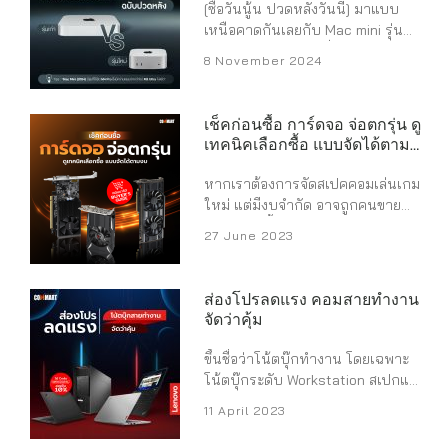
RAM มากขึ้น โปรแกรมพื้นหลัง แค่
[ซื้อวันนู้น ปวดหลังวันนี้] มาแบบ
+ DDR5 32GB ...
เปิดเครื่อง ก็ต้องรันทั้ง Windows 11,
เหนือคาดกันเลยกับ Mac mini รุ่น
Discord, Chrome, Spotify และโปร
ใหม่ประจำปี 2024 ที่มาพร้อมชิป
8 November 2024
แกรมอื่นๆ ที่อาจกิน RAM ไปแล้ว 6-
ประมวลผลสุดแรงอย่าง Apple M4
8GB มาตรฐานคอนโซล โดย PS5
และ M4 Pro พร้อมลดขนาดให้เล็กลง
และ Xbox Series X ...
กว่าเดิมมาก แต่ประสิทธิภาพไม่ลด
เช็คก่อนซื้อ การ์ดจอ จ่อตกรุ่น ดู
ตาม ในราคาเริ่มต้นเท่ากับรุ่นก่อนที่
เทคนิคเลือกซื้อ แบบจัดได้ตาม
20,900 บาทเช่นเคย สำหรับใครที่
งบ
อยากรู้ว่า Mac mini (2024) มีความ
หากเราต้องการจัดสเปคคอมเล่นเกม
ต่างกับรุ่นก่อนอย่าง Mac mini
ใหม่ แต่มีงบจำกัด อาจถูกคนขาย
(2023) มากน้อยแค่ไหน ลองมาดู
แนะนำให้ซื้อการ์ดจอราคาถูกใช้ไป
27 June 2023
ตารางเปรียบเทียบนี้ได้ …หวังว่าดู
ก่อน แต่นั่นอาจไม่คุ้มค่ากับเงินที่เสีย
แล้วจะไม่ปวดหลังกัน โดยเฉพาะใคร
ไป ...
ที่เพิ่งซื้อ Mac mini (2023) ไปไม่นาน
ส่องโปรลดแรง คอมสายทำงาน
ความแตกต่างหลัก ๆ ของ Mac mini
จัดว่าคุ้ม
(2024) กับ Mac mini (2023)
นอกจากตัวชิป Apple M4 แล้ว ก็ยังมี
ขึ้นชื่อว่าโน้ตบุ๊กทำงาน โดยเฉพาะ
ส่วนแรมที่ใส่ได้สูงสุด ...
โน้ตบุ๊กระดับ Workstation สเปกและ
ฟีเจอร์ก็ย่อมมีความเฉพาะตัว ไม่ว่าจะ
11 April 2023
เป็นหน้าจอ ชิปประมวลผล พอร์ต
เชื่อมต่อ และความปลอดภัย รวมถึง