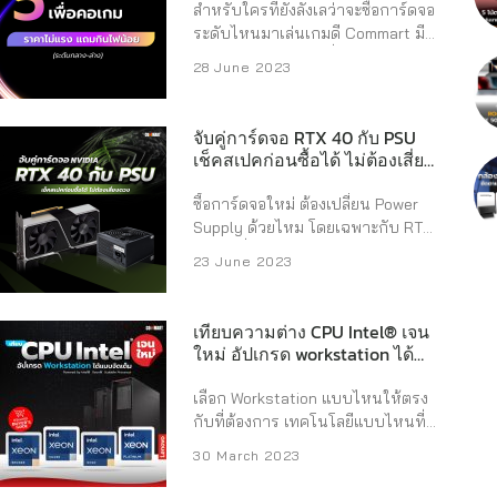
นี้จะมาถอดรหัสเทคโนโลยีเหล่านี้
สำหรับใครที่ยังลังเลว่าจะซื้อการ์ดจอ
ในหลายกรณีถือเป็น Overspec ที่
และคัด 5 CPU สุดคุ้มที่ตอบโจทย์ทั้ง
ระดับไหนมาเล่นเกมดี Commart มี
จ่ายราคาเกินจริงครับ…. ปัจจัยที่
เกมเมอร์และคนทำงานมาให้ตัดสิน
แนะนำ 5 การ์ดจอ เพื่อคอเกม ใน
สำคัญกว่าจำนวนพัดลมคือ ค่า TDP
28 June 2023
ใจ ถอดรหัสเทคโนโลยี Intel vs. AMD
ราคาที่เอื้อมถึง ไม่ต้องห่วงเรื่องกินไฟ
ระบบระบายความร้อนถูกออกแบบ
ในยุคใหม่ ก่อนจะไปดูรุ่นที่แนะนำ
มาก ...
มาเพื่อจัดการกับความร้อน และ
เรามาทำความเข้าใจจุดเด่นของ
ตัวเลขที่บอกว่าการ์ดจอจะร้อนแค่
จับคู่การ์ดจอ RTX 40 กับ PSU
เทคโนโลยีในปัจจุบันของทั้งสองค่าย
เช็คสเปคก่อนซื้อได้ ไม่ต้องเสี่ยง
ไหน ...
กันก่อน เพื่อให้รู้ว่าค่ายไหนตอบ
ดวง
โจทย์ไลฟ์สไตล์มากกว่ากัน ฝั่ง Intel
ซื้อการ์ดจอใหม่ ต้องเปลี่ยน Power
สถาปัตยกรรมไฮบริด และการเริ่มต้น
Supply ด้วยไหม โดยเฉพาะกับ RTX
ของยุค AI PC Intel ในยุค Gen 14 ยัง
4090 ที่ว่ากันว่ากินไฟดุมาก จนต้อง
คงสานต่อความสำเร็จของ
23 June 2023
ร้องขอชีวิต Commart มีข้อมูลดี ๆ มา
สถาปัตยกรรมแบบไฮบริด ที่แบ่งการ
สรุปให้อ่านกันครับ สำหรับการ์ดจอ
ทำงานของคอร์ออกเป็น 2 ประเภท P-
RTX 40 Series ในแต่ละรุ่น NVIDIA
cores คอร์ประสิทธิภาพสูง สำหรับ
เทียบความต่าง CPU Intel® เจน
ได้ระบุข้อมูลไว้ชัดเจนว่า การ์ดจอของ
ใหม่ อัปเกรด workstation ได้
งานหนักเฉพาะหน้า เช่น การเล่น
เขา (Founders Edition) ต้องใช้
แบบจัดเต็ม
เกม, การเรนเดอร์ 3D, ...
Power Supply เท่าไหร่ขึ้นไป และสำ
เลือก Workstation แบบไหนให้ตรง
แบรนด์ที่เป็นพาร์ทเนอร์กับทาง
กับที่ต้องการ เทคโนโลยีแบบไหนที่
NVIDIA อย่าง MSI , Gigabyte หรืออื่น
ควรรู้ คอมมาร์ตเทียบมาให้ ชิป CPU
30 March 2023
ๆ วัตต์ที่แนะนำก็จะไม่หนีกันมากเท่า
ตัวท็อปฝั่ง Workstation อย่าง Intel®
ไหร่ เพราะสเปคต่าง ๆ เหมือนกัน
XEON® ที่ แต่ละรุ่นตอบโจทย์การใช้