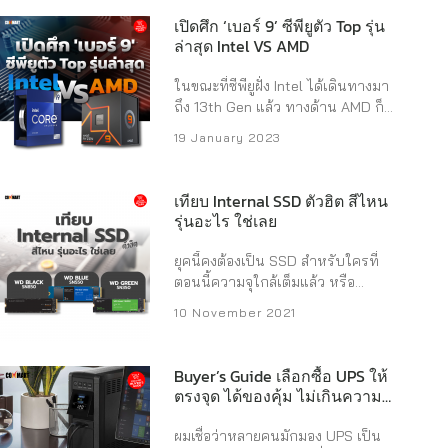
ต่างกันแค่เรื่องของระบบระบายความ
งานที่แตกต่างกัน การทำงานที่ต้อง
เปิดศึก ‘เบอร์ 9’ ซีพียูตัว Top รุ่น
ร้อนที่เพิ่มมากขึ้นเช่น พัดลม หรือชุด
ใช้เครื่อง PC ตลอดทั้งวัน และ
ล่าสุด Intel VS AMD
น้ำครับ ทีนี้การ์ดรุ่นไหน ควรใช้ PSU
ต้องการประสิทธิภาพในการประมวล
เท่าไหร่ ? RTX ...
ผลสูง สามารถใช้งานร่วมกับ
ในขณะที่ซีพียูฝั่ง Intel ได้เดินทางมา
โปรแกรมหรือแอปพลิเคชั่นระดับมือ
ถึง 13th Gen แล้ว ทางด้าน AMD ก็
อาชีพได้ เหมาะสำหรับความต้องการ
มาถึง 7000 Series เช่นกัน ล่าสุดทาง
19 January 2023
ทางธุรกิจ และอุตสาหกรรมต้องยกให้
สองแบรนด์ ก็ได้เปิดตัวซีพียู ‘เบอร์ 9’
กับ Workstation แต่ปัญหาคือ เรา
ทั้ง Core i9 กับ Ryzen 9 ในรุ่นเจน
จะเลือก Workstation ตรงกับที่
ล่าสุดตัวใหม่ พร้อมวางจำหน่าย
เทียบ Internal SSD ตัวฮิต สีไหน
ต้องการจริง ๆ ยังไง ? และมี
เรียบร้อย ในฝั่ง Intel ก็มี Intel Core
รุ่นอะไร ใช่เลย
เทคโนโลยีอะไรบ้าง ที่จำเป็นต้องใช้
i9-13900KS ตัวใหม่ล่าสุด ซึ่งเป็น
งานจริง ๆ โดยเฉพาะ​ชิปประมวลผล​
ซีพียูที่สามารถดันความเร็วได้สูงสุดถึง
ยุคนี้คงต้องเป็น SSD สำหรับใครที่
ซึ่งต้องบอกเลยว่า หากเทียบกับการ
6.0 GHz เร็วแรงที่สุดในโลก ส่วนฝั่ง
ตอนนี้ความจุใกล้เต็มแล้ว หรือ
เลือกซื้อ Desktop PC หรือโน้ตบุ๊ก
AMD ก็มีตัว AMD Ryzen 9 7900 นับ
ต้องการมองหาตัวใหม่ไปเลย คอม
ทั่วไปแล้ว Workstation จะมีความ
10 November 2021
เป็นซีพียูเบอร์ 9 ที่คุ้มค่าสุด ในราคา
มาร์ตขอแนะนำ SSD จากค่าย WD
แตกต่างกว่ากันมาก เนื่องจากเป็น
เพียงหมื่นเจ็ดกลาง ๆ เท่านั้น แต๋ก็ได้
พร้อมเทียบสเปกและแนะนำการใช้
เครื่อง PC ที่มีสเปกทรงพลังเป็นพิเศษ
Core ...
งานมาให้แต่ละรุ่นแล้ว อาทิ สีดำ สี
ทั้งซีพียูและการ์ดจอ รวมไปถึงส่วน
Buyer’s Guide เลือกซื้อ UPS ให้
ฟ้า หรือสีเขียว โดยสีไหนเหมาะกับ
ตรงจุด ได้ของคุ้ม ไม่เกินความ
ประกอบอื่น ๆ ก็จะต่างออกไปเลย ใน
เรา ตอบโจทย์มากที่สุด ไปดูเลย
จำเป็น
บทความนี้ลองมารู้จักกับ
WD BLACK SN850 SSD ตระกูล
Workstation ...
ผมเชื่อว่าหลายคนมักมอง UPS เป็น