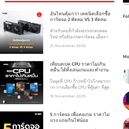
อันไหนคุ้มกว่า เทคนิคเลือกซื้อ
Fo
การ์ดจอ 2 พัดลม VS 3 พัดลม
สำหรับคนที่กำลังจะประกอบคอม
ใหม่ หรืออัปเกรดการ์ดจอ เมื่อเรา
เลือก GPU ที่ต้องการได้แล้ว คำถาม
21 November 2025
คลาสสิกที่ตามมาทันทีคือ จำเป็นต้อง
จ่ายเพิ่มเพื่อรุ่น 3 พัดลมไหม หรือแค่
Mo
2 พัดลมก็พอแล้ว เพราะขนาดแค่
เทียบสเปค CPU ราคาไม่เกิน
การ์ดจอรุ่นล่าง ๆ อย่าง RTX 5050 ก็
หมื่น ได้ทั้งเล่นเกมและทำงาน
ยังมีรุ่นที่มีพัดลมมาเป็นตัวเลือก บาง
ครั้ง รุ่น 3 พัดลม อาจมีราคาสูงกว่า
ในยุคที่ CPU ก้าวหน้าไปไกลมากก
รุ่น 2 พัดลมเป็นหลักพันบาท คำถาม
กก การเลือกซื้อ CPU ที่คุ้มค่า ที่สุดใน
คือเงินที่จ่ายเพิ่มไปนั้นคุ้มค่าจริงหรือ
งบประมาณจำกัด ถือเป็นสิ่งที่ต้องเอา
19 November 2025
ไม่ หรือเป็นเพียง กลไกลทางการ
มานั่งคิดสักนิด โดยเฉพาะในงบ
ตลาดที่ทำให้เราจ่ายเงินเกินความจำ
ประมาณกลาง ๆ ที่หลายคนเลือกใช้
เป็ คำตอบโดยสรุปสำหรับคนรีบอ่าน
เวลาจะจัดคอมสักเครื่องนึง ต้อง
5 การ์ดจอ เพื่อคอเกม ราคาไม่
สำหรับการ์ดจอกลุ่ม Mid-Range
ยอมรับว่า ในตลาดตอนนี้เต็มไปด้วย
แรง แถมกินไฟน้อย
(ระดับ 5060, 5060 Ti / 9060 XT)
CPU หลากหลายรุ่นมาก ๆ บทความ
ส่วนใหญ่แล้ว 3 พัดลมไม่จำเป็น และ