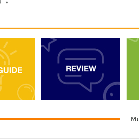
อ่อนต่อกระแสไฟมาก ๆ ก็ควรต้องใช้
2
»
ว่า เห!!! Intel Gen 8 ทำไมถึงไม่มี
อีกอยู่ดี มีแต่แนะนำให้ใช้ ก็ควรต้อง
TPM 2.0 บอร์ดรุ่นนี้ น่าจะต้องมีแล้ว
ซื้อ ? อย่างที่บอกข้างต้นว่า ผมไม่ได้
นิ… (มั่นใจไง ไม่ได้เช็คก่อน) . พอค้น
บังคับครับ บางคนก็ไม่มี ...
ข้อมูลบอร์ด เลยถึงบางอ้อครับ ว่า
เมนบอร์ดบางรุ่นแม้จะไม่ได้เก่ามาก
ก็ยังไม่มี TPM 2.0 มาให้ และถึงแม้
บอร์ดรองรับ แต่ CPU ไม่รองรับ ก็ไม่
ได้เหมือนกัน ฉะนั้น หากต้องการให้
ชัว เราต้องเช็คทั้ง CPU และ
Mainboard ครับ ซึ่งรุ่น CPU เข้าไปดู
ที่เว็บไซต์ของ Microsoft ...
Mu