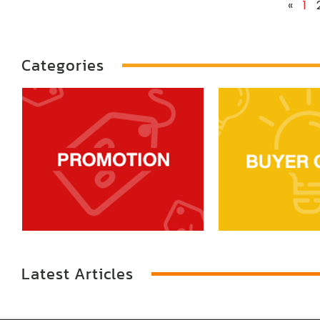
«
1
เมนบอร์ด แรมและการ์ดจอครับ ทริค
Guide บทความนี้ อยากพาดู 7 ข้อ
เลือกซื้อแบบด่วน ไม่ต้องกังวลว่าจะ
ต้องรู้ ก่อนซื้อ HDD ใหม่ จะมีอะไร
เลือกใช้งาน Intel หรือ AMD เพราะ
บ้าง ไปดูกัน 1. Hard Disk Drive
ปัจจุบันไม่ว่าจะเป็น CPU แบรนด์ใดก็
(HDD) vs. Solid State Drive (SDD)
Categories
สามารถให้ประสิทธิภาพในการเล่น
ผมเชื่อผมหลายคนรู้ข้อแตกต่างของ
เกมดีทั้งนั้น (ยกเว้นที่เป็นรุ่นล่าง ๆ
SSD กับ HDD ดีอยู่แล้ว แต่ข้อนี้ขอ
ของทั้งสองแบรนด์นะ) หากต้องการ
แนะนำสำหรับใครที่ยังไม่รู้จริง ๆ
ใช้เล่นเกม Clock speed นั้นสำคัญ
แล้วกันครับ โดยปัจจุบันเนี่ย หน่วย
กว่าจำนวนคอร์ การที่จำนวนคอร์
เก็บข้อมูลที่ใช้ในคอมหลัก ๆ มีสอง
มาก ไม่ได้หมายความว่าจะเล่นเกม
ประเภท คือเป็นแบบจานหมุนแม่
ได้ดีเสมอไป เพราะคอร์ที่มาก แค่อาจ
เหล็ก (HDD) และ Flash Storage
ช่วยให้ประมวลงานตรงหน้าได้เร็ว
(SSD) ...
เช่น การเรนเดอร์วีดีจะทำได้ไวขึ้น
และเกมระดับ AAA ในปัจจุบันก็เรียก
ใช้งาน CPU ...
Latest Articles