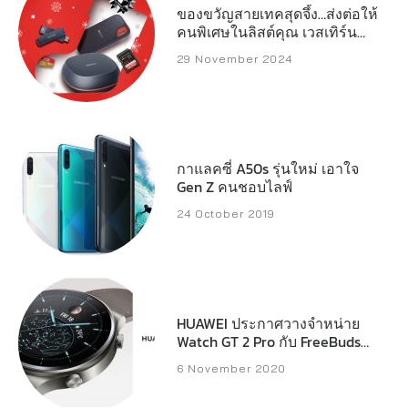
ของขวัญสายเทคสุดจึ้ง…ส่งต่อให้
คนพิเศษในลิสต์คุณ เวสเทิร์น
ดิจิตอล เปิดลิสต์สตอเรจ
29 November 2024
ประสิทธิภาพสูงที่พร้อมเสริ์ฟทุก
ความต้องการของครีเอเตอร์
เกมเมอร์ และผู้ใช้งานทั่วไป
กาแลคซี่ A50s รุ่นใหม่ เอาใจ
Gen Z คนชอบไลฟ์
24 October 2019
HUAWEI ประกาศวางจำหน่าย
Watch GT 2 Pro กับ FreeBuds
Pro และ FreeBuds Studio ใน
6 November 2020
ไทย