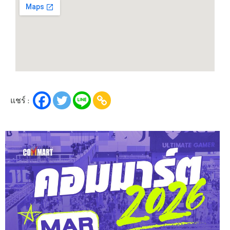
แชร์ :