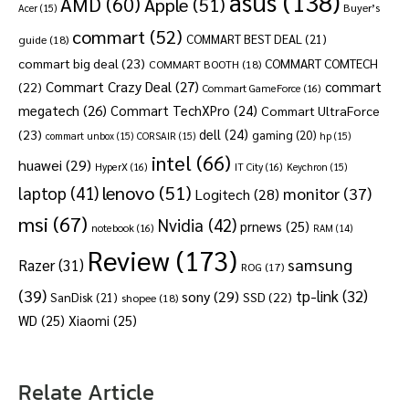
asus
(138)
AMD
(60)
Apple
(51)
Buyer’s
Acer
(15)
commart
(52)
COMMART BEST DEAL
(21)
guide
(18)
commart big deal
(23)
COMMART COMTECH
COMMART BOOTH
(18)
Commart Crazy Deal
(27)
commart
(22)
Commart GameForce
(16)
megatech
(26)
Commart TechXPro
(24)
Commart UltraForce
dell
(24)
(23)
gaming
(20)
commart unbox
(15)
CORSAIR
(15)
hp
(15)
intel
(66)
huawei
(29)
HyperX
(16)
IT City
(16)
Keychron
(15)
lenovo
(51)
laptop
(41)
monitor
(37)
Logitech
(28)
msi
(67)
Nvidia
(42)
prnews
(25)
notebook
(16)
RAM
(14)
Review
(173)
samsung
Razer
(31)
ROG
(17)
(39)
tp-link
(32)
sony
(29)
SSD
(22)
SanDisk
(21)
shopee
(18)
WD
(25)
Xiaomi
(25)
Relate Article