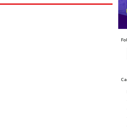
Fo
Ca