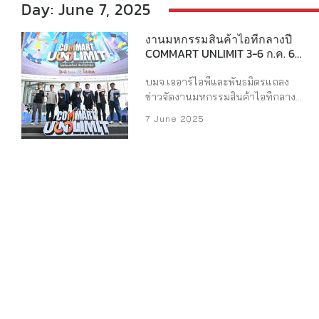
Day: June 7, 2025
งานมหกรรมสินค้าไอทีกลางปี
COMMART UNLIMIT 3-6 ก.ค. 68
ที่ไบเทค
บมจ.เออาร์ไอพีและพันธมิตรแถลง
ข่าวจัดงานมหกรรมสินค้าไอทีกลางปี
COMMART UNLIMIT โปรน็อนสต๊อป
7 June 2025
ช้อปไม่จำกัด 3-6 กรกฎาคม 2568
ณ ไบเทคบางนา บริษัท เออาร์ไอพี
จำกัด (มหาชน) และพันธมิตรแบรนด์
และผู้จัดจำหน่ายสินค้าไอที จัดแถลง
ข่าวความพร้อมการจัดมหกรรมสินค้า
ไอทีคอมมาร์ต รอบกลางปี 2568 มา
ในคอนเซ็ปต์ COMMART UNLIMIT
โปรน็อนสต๊อป ช้อปไม่จำกัด อัปเดต
เทคโนโลยี AI Gen ล่าสุด ที่มากับ
ความแรงไปอีกขั้น พร้อมโปรโมชั่น
จัดเต็มรองรับคอมใหม่ที่มาพร้อม
Windows 11 ลุ้น แลก รับส่วนลดที่
หน้างานได้ทุกวัน จัดเต็มครบทุก