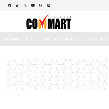
PROMOTION
BUYER’S GUIDE
REVIEW
June 7