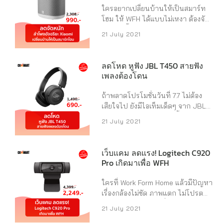
Machine ครื่องชงกาแฟอัตโนมัติ
เพิ่มเติมในร้าน iStudio by SPVi ค
ใครอยากเปลี่ยนบ้านให้เป็นสมาร์ท
ไปช้อปกันได้เลย >>
ลิ๊ก! https://shp.ee/ryntx2h
โฮม ให้ WFH ได้แบบไม่เหงา ต้องจัด!
https://shp.ee/8bf2zqj ...
Commart คัดมาให้เน้น ๆ กับสินค้า
ลดแบบนี้ไม่ได้มีบ่อยๆ Mi Smart
21 July 2021
ของ iStudio by SPVi จะได้ไม่ต้องเสีย
Speaker ลำโพงอัจฉริยะขนาดพกพา
เวลาไปเลื่อนหา ถ้าตัวไหนน่าสนใจ
จากแบรนด์ Xiaomi ที่รองรับการสั่ง
ต้องไปรีบจัดกันเลย! – Apple
งานด้วยเสียง ตัวเครื่องเป็นสีขาว
ลดโหด หูฟัง JBL T450 สายฟัง
Airpods Gen2 ราคาเหลือเพียง
ทำให้วางไว้ที่ไหนก็ดูเท่ ตอนนี้ลด
เพลงต้องโดน
4,870 บาท ปักหมุดทางไปช้อป
ราคากันแบบจุก ๆ ถึง 57% เหลือแค่
https://shp.ee/4c6ayf9 –
990 บาท จากราคาเต็ม 2,308 บาท
ถ้าพลาดโปรโมชั่นวันที่ 7.7 ไม่ต้อง
MacBook Air รุ่น 13 นิ้ว ราคาเหลือ
ไปช้อปกันได้เลย
เสียใจไป ยังมีไอเท็มเด็ดๆ จาก JBL
เพียง ...
https://shp.ee/xbm8fms ราย
ลดราคาแรงถึง 54% ตัวนี้เป็นหูฟังออ
21 July 2021
ละเอียดสินค้า – สามารถฟังเพลงหรือ
นเอียร์ขนาดเล็ก น้ำหนักเบา ใครที่
สั่งงานต่างๆ ได้แบบแฮนด์ฟรี – สั่ง
ชอบฟังเพลงต้องไปโดน ราคาลดแล้ว
งานด้วยเสียงได้ 27 ภาษา รวมถึง
เหลือเพียง 690 จากราคาปกติ 1,490
เว็บแคม ลดแรง! Logitech C920
ภาษาไทย – รองรับการใช้งาน
บาท ลดเยอะขนาดนี้ต้องมีไว้สักอัน
Pro เกิดมาเพื่อ WFH
Google Assistant – มีไฟ LED รอบ
แล้วละ ใครอยากได้ต้องจัดเลย
ตัวแสดงผลได้ถึง 16 ล้านสี – สามารถ
https://shp.ee/w6zvbuy ราย
ใครที่ Work Form Home แล้วมีปัญหา
จับคู่ลำโพงรุ่นเดียวกันได้ 2 ตัว เพื่อ
ละเอียดเพิ่มเติม ใช้ได้ทุกที่ทุกเวลา ตัว
เรื่องกล้องไม่ชัด ภาพแตก ไม่โปรตอน
ให้ระบบเสียงแบบสเตอริโอ ...
เครื่องกระชับไม่หลุดง่าย ใช้งานง่าย
VDO call เหมือนคนอื่น ต้องลอง
21 July 2021
ด้วยปุ่มควบคุมเพียง 1 ปุ่ม เสียงเบสที่
Logitech C920 Pro HD Webcam
หนักแน่น เป็นสไตล์ของ JBL สาย