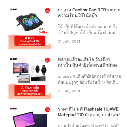
กล้องเว็บแคมตัวเด็ด ที่เค้าเอามาจัด
เคเบิ้ล แข็งแรง เก็บง่ายไม่ยุ่งยาก
โปรลด 49% เหลือเพียง 2,249 บาท
มาแรง Cooling Pad RGB ระบาย
#คอมมาร์ตบอกโปร #JBL
จากราคาปกติ 4,399 บาท ถ้าพลาด
ความร้อนให้โน้ตบุ๊ก
#Commart ...
แล้วจะเสียใจ ไปช้อปกันได้ที่
https://shp.ee/8bdungd คุณสมบัติ
โน้ตบุ๊กที่ใช้อยู่เครื่องร้อนมาก ทำไง
ของกล้องเว็บแคมจาก Logitech –
ดี? แก้ปัญหาโน้ตบุ๊กเครื่องร้อนตอน
วิดีโอคอลด้วยความคมชัดระดับ FULL
เล่นเกม กับ Signo Gaming Cooling
21 July 2021
HD – มีไมค์คู่พร้อมระบบเสียง
Pad RGB รุ่น Spectro CP-510
สเตอริโอ – ปรับแสงได้อัตโนมัติ แม้
Black พัดลมโน้ตบุ๊ก ใช้เล่นเกมก็ได้
จะอยู่ในที่ที่สว่างน้อย #คอมมาร์ตบ
ใช้ทำงานก็ดี มาพร้อมไฟ RGB ที่
พลาดแล้วจะเสียใจ วันเดียว
อกโปร #Logitech #Webcam
ปรับได้ถึง 10 โหมด รองรับโน้ตบุ๊กได้
เท่านั้น สินค้าอิเล็กทรอนิกส์ลด
#Commart ...
ทุกขนาด ตอนนี้เค้ามีโปรลดราคาอยู่
สูงสุด 85%
ที่ 549 บาท จากราคาเต็ม 690 บาท
Shopee ขนสินค้าอิเล็กทรอนิกส์มาลด
ดูสินค้าได้ที่
กันแบบจุกๆ ต้อนรับวันที่ 7.7 จัดเต็ม
https://shp.ee/92mqw7t ราย
โค้ดส่วนลด ทั้งโค้ดส่งฟรี หรือโค้ดรับ
21 July 2021
ละเอียดสินค้า – เป็นพัดลมขนาดใหญ่
Coins คืน 10-20% และพิเศษวันนี้มี
ระบายความร้อนได้ดีเยี่ยม – สามารถ
โค้ดส่วนลดเฉพาะซื้อสินค้า
ปรับความแรงได้ถึง 6 ระดับ – ปรับ
อิเล็กทรอนิกส์เรียกได้ว่ากดโค้ดกันได้
ราคาดีไม่แพ้ Flashsale HUAWEI
ลูกเล่นแสงไฟได้ 10 รูปแบบ – ปรับ
รัวๆ ใครยังยังไม่รู้จะช้อปอะไร
Matepad T10 ยังลดอยู่ กดสั่งเลย!
ระดับความสูงได้ 7 ระดับ – หน้า
Commart แนะนำสินค้าแบรนด์ดัง ที่
จอแสดงผลแบบ LCD ...
ราคาดี แถมส่งฟรีแบบไม่มีขั้นต่ำ –
ความไวเป็นเรื่องของปีศาจ!! HUAWEI