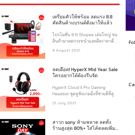
เตรียมตัวให้พร้อม ลดแรง 8.8
คัดสินค้าแบรนด์ดังมาให้แล้ว
โปรโมชั่น 8.8 Shopee เล่นใหญ่ ขน
สินค้ามาลดกระหน่ำและดีลราคาดี ๆ
Fo
จากแบรนด์ดัง ที่ลดราคามากถึง 50
6 August 2021
% พร้อมแจกโค้ดตลอดทั้งวัน เริ่ม
ตั้งแต่วันที่ 6-8 สิงหาคมนี้ โปรเด็ด ๆ
แบบนี้จะพลาดได้ไง คลิ๊ก! ดูดีลสุด
ลดเดือด! HyperX Mid Year Sale
พิเศษ
https://shp.ee/rcqrn5g
ใครอยากได้ต้องรีบจัด
ส่องไอเท็มเด็ด เก็บส่วนลดจากร้านค้า
Ca
https://shp.ee/m9femgg
HyperX Cloud II Pro Gaming
Commart คัดสินค้าจากแบรนด์ดังมา
Headset ชุดหูฟังเกมมิ่งที่ขายดีที่สุด
ให้แล้ว จะได้ไม่เสียเวลาหา Acer
มาพร้อมกับสีใหม่สองสี ได้แก่ กันเมทั
21 July 2021
Nitro 5 i7-11800H/RAM 8GB/SSD
ล และ แดง ลดราคาแรงเหลือแค่
512 GB ราคา 37,990 บาท
ไปช้อ
2,890 บาท จากราคาปกติ 4,690
ปกันได้เลย >>
บาท (ผ่อนกับธนาคาร 0% 3 เดือนได้
สาวก sony ห้ามพลาด ลดทั้ง
https://shp.ee/kwwyyz4 Logitech
ด้วยนะ) สินค้ารับประกันสองปี พร้อม
ร้านสูงสุด 80%+ ใส่โค้ดลดเพิ่ม
C920 Pro HD Webcam ราคา 2,290
บริการทางเทคนิคฟรี ทางไปช้อป
ได้ถึง 2 ต่อ