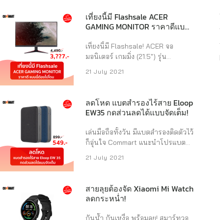
น่าโดน เหลือแค่ 2,149 บาทราคาเต็ม
https://shp.ee/xubphhw 2. ลำโพง
3,900 บาท พิเศษไปกว่านั้น วันที่ 7.7
เที่ยงนี้มี Flashsale ACER
สุดคูล Google Nest Mini (2nd
ตอนเที่ยงคืน ยังมีส่วนลดเพิ่มเหลือ
GAMING MONITOR ราคาดีแบบนี้
Generation) ...
1,550 บาท ส่วนใครที่ไม่อยากรอก็ไป
ต้องโดน
ช้อปกันได้เลย
เที่ยงนี้มี Flashsale! ACER จอ
https://shp.ee/gh9sxi9 Xiaomi Mi
มอนิเตอร์ เกมมิ่ง (21.5″) รุ่น
Box S 4K เป็น Android TV ที่เล่น
VG220QBMIIX ประกันศูนย์ Acer 3
21 July 2021
Youtube, Netflix, Line TV ในราคา
ปี เที่ยงนี้ลดราคาแรงใน Flashsale
หลักพันต้นๆ โดยไม่ต้องซื้อทีวีเครื่อง
จากปกติ 4490 เหลือ 3??7 กดดู
ใหม่ หากใครกำลังมองหา Android
สินค้าได้ที่
ลดโหด แบตสำรองไร้สาย Eloop
Box สักตัว Xiaomi Mi ...
https://shp.ee/yb4ncwp จอ
EW35 กดส่วนลดได้แบบจัดเต็ม!
มอนิเตอร์แบบ Full HD 21.5นิ้ว 75 Hz
ใช้งานได้รอบด้าน ได้ทั้งภาพที่คมชัด
เล่นมือถือทั้งวัน มีแบตสำรองติดตัวไว้
สีสวยเป็นธรรมชาติ เล่นเกมได้ภาพ
ก็อุ่นใจ Commart แนะนำโปรแบต
เคลื่อนไหวที่นุ่มนวล รองรับเฟรมเรต
สำรองไร้สายของ Eloop EW35 จาก
21 July 2021
สูง จอมอนิเตอร์ ACER Nitro VG240
ราคาเต็ม 899 ลดเหลือเพียง 549
มีเทคโนโลยีถนอมสายตา
แถมส่งฟรีด้วยนะ และที่เด็ดไปกว่า
BlueLightShield และ flicker-less
นั้น ทักแชทก่อนซื้อสินค้า รับส่วนลด
สายลุยต้องจัด Xiaomi Mi Watch
ลดอาการเคืองตาหรือปวดตาได้ ราย
เพิ่มไปอีก อยากได้ไปช้อป –>
ลดกระหน่ำ!
ละเอียดสินค้าเพิ่มเติ่ม – ความละเอียด
https://shp.ee/dfk6k5h ราย
Full HD พร้อม ZeroFrame Design –
ละเอียดสินค้า แบตสำรองชาร์จไร้สาย
กันน้ำ กันเหงื่อ พร้อมลุย! สมาร์ทวอ