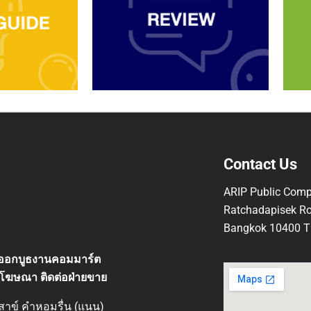
ไม่ได้แล้ว ไปช้อป
https://shp.ee/sgiudkx #คอมมาร์
ตบอกโปร #Logitech #Commart ...
Contact Us
ARIP Public Comp
Ratchadapisek Ro
Bangkok 10400 Th
ที่ออกบูธงานคอมมาร์ต
โฆษณา ติดต่อฝ่ายขาย
ิสาข์ คำหอมรื่น (แนน)