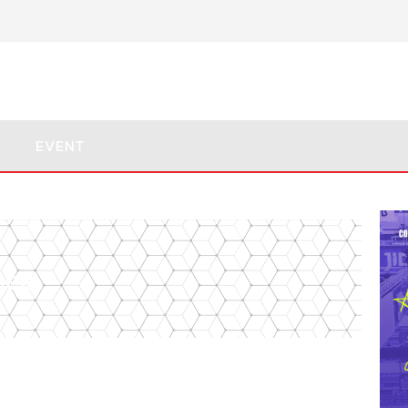
EVENT
pee