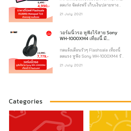
WD BLACK SN750 1TB ราคา
ลดเก่ง จัดส่งฟรี เก็บเงินปลายทาง
3,970 บาท ทางไปช้อป –>
ก็ได้นะ บอกเลยว่าสินค้า Flashsale
21 July 2021
https://shp.ee/y4s57iz –
ของ HUAWEI มาไวไปไวมาก บางคน
SAMSUNG LED Monitor 23.8 ราคา
กดซื้อไม่ทันไม่ต้องเสียใจนะ
4,390 บาท ทางไปช้อป –>
Commart มาบอกโปรเด็ดกันอีกรอบ
วอร์มนิ้วรอ หูฟังไร้สาย Sony
https://shp.ee/nhcssbh –
HUAWEI Matepad T10 Wifi ราคาดี
WH-1000XM4 เที่ยงนี้ มี
Microsoft Surface GO 2 Laptop
ไม่แพ้ใคร จากราคา 6,490 เหลือแค่
Flashsale!
ราคา 19,990 บาท ทางไปช้อป –> ...
4,990 เท่านั้น จะช้าได้ไง กดสั่งเลย
กดแจ้งเตือนรัวๆ Flashsale เที่ยงนี้
https://shp.ee/3tby8er ราย
ลดแรง หูฟัง Sony WH-1000XM4 รับ
ละเอียดสินค้า – หน้าจอคมชัดระดับ
ประกันศูนย์ 1 ปีเต็ม จากราคาเต็ม
21 July 2021
HD น้ำหนักเบา – พลังเสียงกระหึ่ม
13,990 เหลือเพียง 7,??9 ใครกดทัน
คมชัด คลุมรอบทิศทาง – ตัวเครื่อง
แสดงว่า “แต้มบุญสูง” กดแจ้งเตือน
ลื่นไหล ไม่มีสะดุด ตอบโจทย์ทุกการ
สินค้าไว้ก่อนได้เลย
ใช้งาน – ทำงานเป็น 2 เท่าด้วยระบบ
https://shp.ee/j56mufq หูฟังรุ่นนี้มี
สองหน้าต่าง – ปกป้องสายตา ลดแสง
ระบบตัดเสียงรบกวนขั้นเทพ Dual
สีฟ้าด้วยโหมดอัจฉริยะ – จัดเต็ม Kids
Categories
Noise Sensor มีไมโครโฟนสองตัวใน
...
หูฟังเพื่อจับเสียงรอบข้างได้แบบเรียล
ไทม์ ทำให้เสียงเพลงมีคุณภาพสูงขึ้น
อีกด้วย แถมตัวหูฟังใช้ง่าย พกพาได้
สะดวก ใส่สบายพร้อมใช้งานได้ตลอด
ทั้งวัน รายละเอียดสินค้า – คุณภาพ