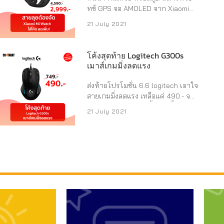
...
10000mAh ชาร์จเร็วเต็มไว ขนาดพก
ทช์ GPS จอ AMOLED จาก Xiaomi
พา มี Digital LED บอกระดับ
ลดแรงจากราคาเต็ม 4,590 เหลือแค่
21 July 2021
แบตเตอรี่ในตัว รองรับการชาร์จแบบ
2,990 ที่เลิศไปกว่านั้นแค่ใส่โค้ด
ไร้สายทำให้ไม่ต้องพกสายชาร์จให้ยุ่ง
BBDO2TRD จากร้านค้าลดเพิ่มไปอีก
ยากอีกต่อไป #คอมมาร์ตบอกโปร
ช้อปตอนนี้มีแต่คุ้มกับคุ้ม เค้ามีมาให้
โค้งสุดท้าย Logitech G300s
#แบตสำรอง #Eloop #Commart ...
เลือก 2 สี ทั้งสีดำ และสีเบจ แถมใช้
เมาส์เกมมิ่งลดแรง
งานได้ทั้งระบบ Android และ iOS อีก
ด้วย อยากได้ไปช้อป –>
ส่งท้ายโปรโมชั่น 6.6 logitech เอาใจ
https://shp.ee/5satp9d ราย
สายเกมมิ่งลดแรง เหลือแค่ 490.- จาก
ละเอียดสินค้าแบบจัดเต็ม – ดีไซน์สวย
ราคาเต็ม 749.- โปรนี้ถึงแค่สิ้นเดือน
21 July 2021
หน้าจอใหญ่ สีคมชัด – น้ำหนักเบา
ก.ค. เท่านั้นนะ ใครกำลังหาเมาส์
สวมตลอดทั้งวัน ไม่ปวดข้อมือ – ชาร์จ
ขนาดเหมาะมือเอาไว้เล่นเกมดังอย่าง
ครั้งเดียวใช้งานได้นานถึง 16 ชั่วโมง
World of Warcraft หรือ Guild Wars
– จัดเต็มด้วยฟังก์ชั่นออกกำลังกาย –
2 ต้องจัด G300s Optical Gaming
แจ้งเตือนรับรอง Emoji และเป็นรีโมต
Mouse ดีไซน์จับขนาดกะทัดรัด
ถ่ายภาพได้ #คอมมาร์ตบอกโปร ...
กระชับมือ แข็งแรงทนทานรองรับการ
ใช้งานทั้งคนที่ถนัดมือขวาและมือซ้าย
จุดเด่นอยู่ที่ปุ่มควบคุม ที่ตั้งค่าได้ถึง 9
ปุ่ม บันทึกไว้ในหน่วยความจำ หมด
ปัญหาสำหรับเกมที่ต้องตั้งค่าแตก
ต่างกัน โปรดีจัดหนักขนาดนี้ พลาด