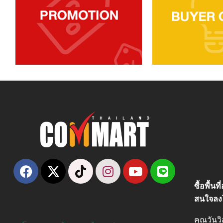
เสียงระดับพรีเมี่ยม Hi-Res – DSEE
Extreme ชดเชยรายละเอียดเสียงที่
สูญหาย เมื่อไฟล์เพลงถูกบีบอัด –
ฟังก์ชันใหม่! Speak-to-Chat เมื่อ
สนทนา เพลงจะหยุดเล่นอัตโนมัติ –
ระบบอัจฉริยะ ปรับตั้งอัตโนมัติโดย
เซ็นเซอร์จับการเคลื่อนไหว และจาก
พิกัดของคุณ – เพียงสัมผัสที่หูฟัง
ระดับความดังของเสียงเพลงจะลดลง
พร้อมเปิดรับเสียงรอบข้างทันที ...
ซื้อพื้น
สนใจลง
คุณวันว