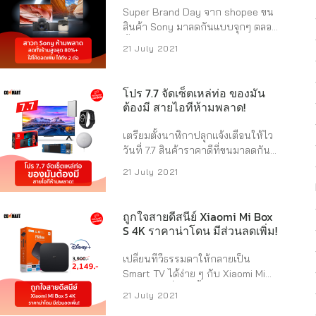
...
เครื่องสีแดง :
Super Brand Day จาก shopee ขน
https://shp.ee/v5n6mdx ทางไป
สินค้า Sony มาลดกันแบบจุกๆ ตลอด
ช้อปเครื่องสีกันเมทัล :
ทั้งวัน ลดสูงสุงถึง 80% สามารถใช้
21 July 2021
https://shp.ee/udkqhf7 หูฟัง
โค้ดลดเพิ่มได้ถึง 2 ต่อ แถมแจก
HyperX ตัวนี้จะทำให้การเล่นเกมของ
ส่วนลดทุกช่วงเวลา รีบกดแจ้งเตือนไว้
คุณฟินกว่าเดิม ไม่ว่าจะเป็นเสียงเดิน
ก่อนเลย . เข้าไปกดส่วนลดกันนะ
โปร 7.7 จัดเซ็ตเหล่ท่อ ของมัน
หรือเสียงระเบิดจากระยะไกล เหล่า
https://shp.ee/dm8fdnn . ใครไม่
ต้องมี สายไอทีห้ามพลาด!
เกมเมอร์ต้องจัดสักตัวแล้วละ ราย
อยากพลาดส่วนลด Flashsale กด
ละเอียดสินค้าเพิ่มเติม – เสียงคมชัด เซ
แจ้งเตือนเอาไว้เลย รอบ 12:00 – หูฟัง
เตรียมตั้งนาฬิกาปลุกแจ้งเตือนให้ไว
อร์ราวด์เสมือนจริง เสียงเอฟเฟกต์จัด
ไร้สาย Over ear ตัดเสียงรบกวน
วันที่ 7.7 สินค้าราคาดีที่ขนมาลดกัน
เต็ม – มาพร้อมไมโครโฟนที่สามารถ
(ราคาเหลือ 7,??0) ทางไปช้อป
แบบจุกๆ อย่าลืมกดเลือกสินค้าใส่
ตัดเสียงแวดล้อมและเสียงสะท้อน –
21 July 2021
https://shp.ee/4qimdqe – Sony
ตะกร้ารอไว้เลย จะได้ไม่พลาดกับไอ
สามารถใช้งานกับโปรแกรม Skype
Glass Sound Speaker (ราคาเหลือ
เท็มที่สายไอทีอย่างพวกเราต้องมี จัด
และโปรแกรมแชทยอดนิยมอื่น ๆ ซื้อ
1?,??0) ทางไปช้อป
เซ็ตนี้แล้วเหล่ท่อ (หล่อเท่) ไปเลย 1.
สินค้าจากร้าน ...
ถูกใจสายดีสนีย์ Xiaomi Mi Box
https://shp.ee/mtgnt9n . รอบ
ใหญ่เกินเรื่อง Xiaomi Mi TV P1 หน้า
S 4K ราคาน่าโดน มีส่วนลดเพิ่ม!
18:00 – Sony SRS-XB43 ...
จอ 43 นิ้ว Android TV คมชัดระดับ
4K UHD รองรับ
เปลี่ยนทีวีธรรมดาให้กลายเป็น
Netflix,Youtube,Google Assistant |
Smart TV ได้ง่าย ๆ กับ Xiaomi Mi
ประกันศูนย์ไทย 3 ปี ราคาพิเศษเริ่ม
Box S 4K ที่ตอนนี้มาแรงเพราะใช้ดู
21 July 2021
12:00 น. ของวันที่ 7 ลดเหลือ 9,990
Disney+hotstarได้ด้วย แถมราคายัง
บาท จากปกติ 13,999 ไปช้อปได้ที่