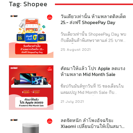
Tag: Shopee
วันเดียวเท่านั้น ห้ามพลาดดิลเด็ด
25.- ส่งฟรี ShopeePay Day
วันเดียวเท่านั้น ShopeePay Day พบ
กับดีลสินค้าพิเศษราคาแค่ 25 บาท
วอร์มนิ้วรอได้เลย และแอบมากระซิบ
25 August 2021
ให้รีบไปกดแจ้งเตือนกันก่อน เพราะ
คนตั้งตารอกันเยอะมาก ลดแรงสุดคุ้ม
แบบนี้ ต้องรีบไปช้อปด่วน
ส่อง
คัดมาให้แล้ว โปร Apple ลดแรง
สินค้าราคาดี กดใส่ตะกร้ากันได้เลย
ห้ามพลาด Mid Month Sale
>> https://shp.ee/udsebd3 ไอเท็ม
สุดฮอต ราคาแค่ 25 บาท ต้องไปโดน
ช้อปกันมันส์ทุกวันที่ 15 ของเดือนใน
เที่ยงนี้มี Nintendo Switch กล่องแดง
แคมเปญ Mid Month Sale กับ
ไปช้อปกันได้เลย >>
iStudio by SPVi ที่เอาสินค้ามาลด
21 July 2021
https://shp.ee/avybem3 เย็นนี้มี
แบบไม่จกตา วันนี้วันเดียวเท่านั้น
PARIN IPL LASER เครื่องเลเซอร์กำจัด
ของราคาดีแบบนี้ต้องรีบหน่อย ช้า
ขน
ไปช้อปกันได้เลย >>
หมดอดแน่นอนนะจ๊ะ เก็บโค้ดสุดคุ้ม
ลดจัดหนัก ลำโพงอัจฉริยะ
https://shp.ee/gj4m7b3 คืนนี้มี
จาก Shopee คลิ๊ก!
Xiaomi เปลี่ยนบ้านให้เป็นสมา
Xiaomi Mi Capsule Coffee
https://shp.ee/ined3e9 กดดูสินค้า
ร์ทโฮม