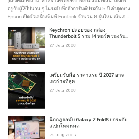
[แท็งค์แท้ใช้นาน] สำหรับใครที่ต้องการเครื่องพิมพ์เน้น ‘เสถียร’
อยู่กับผู้ใช้ไปนาน ๆ ในระดับที่กล้าการันตีประกัน 5 ปี ล่าสุดทาง
Epson เปิดตัวเครื่องพิมพ์ EcoTank จำนวน 8 รุ่นใหม่ เน้นเจาะ
กลุ่มผู้ใช้งานภายในบ้านหรือออฟฟิศขนาดเล็กโดยเฉพาะ
Keychron ปล่อยของ กล่อง
สำหรับ Epson EcoTank ทั้ง 8 รุ่นนี้ ประกอบด้วย L1310,
Thunderbolt 5 รวม 14 พอร์ต รองรับ
L1350, L3310, L3350, L3316, L3356, L5390 และ L5396
8K
27 July 2026
ซึ่งมาพร้อมพ์แบบไร้สายผ่าน Apple AirPrint, Mopria, LINE
Print และ Epson Smart Panel เพื่อมอบประสบการณ์การ
พิมพ์ที่สะดวก ทั้งยังได้รับการพัฒนาประสิทธิภาพการใช้งานใน
หลายด้าน โดยรุ่น L1350, L3350, L3356, L5390 และ
เตรียมรับมือ ราคาแรม ปี 2027 อาจ
เลวร้ายที่สุด
L5396 สามารถพิมพ์งานผ่านสมาร์ตโฟนและแท็บเล็ตได้อย่าง
ง่ายดาย เพื่อสั่งพิมพ์ สแกนเอกสาร และถ่ายสำเนา รวมถึงตรวจ
27 July 2026
สอบระดับหมึกและสถานะเครื่องพิมพ์ ขณะที่รุ่น L5390 และ
L5396 ยังมาพร้อมระบบป้อนเอกสารอัตโนมัติ (ADF) ช่วยเพิ่ม
ประสิทธิภาพในการสแกนและถ่ายสำเนาเอกสารหลายหน้า
ฉีกกฎจอพับ Galaxy Z Fold8 ยกระดับ
ตอบโจทย์ผู้ประกอบการและสำนักงานที่ต้องการความรวดเร็ว
สเปกใหม่หมด
ในการทำงาน เครื่องพิมพ์ทุกรุ่นใช้ขวดหมึกความจุสูงขนาด 65
25 July 2026
มิลลิลิตร รองรับการพิมพ์ด้วยหมึกดำได้สูงสุด 4,700 หน้า และ