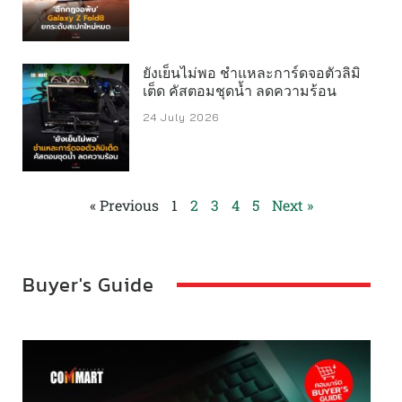
หมึกสีสูงสุด 7,500 หน้า พร้อมขวดหมึกระบบคีย์ล็อคที่ช่วย
ป้องกันการเติมหมึกผิดช่อง ลดการหกเลอะเทอะ และทำให้การ
เติมหมึกสะดวกยิ่งขึ้น นอกจากนี้ ตัวเครื่องยังได้รับการออกแบบ
ยังเย็นไม่พอ ชำแหละการ์ดจอตัวลิมิ
ให้มีความทนทานเป็นพิเศษ จึงมาพร้อมการรับประกันการพิมพ์
เต็ด คัสตอมชุดน้ำ ลดความร้อน
สูงสุดถึง 50,000 หน้า อีกทั้งยังติดตั้งกล่องบำรุงรักษา ที่ผู้ใช้
24 July 2026
สามารถถอดเปลี่ยนได้ด้วยตนเอง รวมถึงระบบ Semi-
Automatic Print Adjustment ที่ผสานการปรับตั้งค่าหัวพิมพ์
และการทำความสะอาดอัตโนมัติไว้ด้วยกัน ช่วยให้งานพิมพ์คง
« Previous
1
2
3
4
5
Next »
ความคมชัด สีสันแม่นยำสม่ำเสมอ พร้อมยืดอายุการใช้งานของ
เครื่องพิมพ์ในระยะยาว นอกจากนี้ EcoTank รุ่นใหม่ยังได้รับ
การออกแบบให้มีขนาดกะทัดรัดและใช้พื้นที่จัดวางน้อยลงถึง
20% โดยผสานแท็งก์หมึกเข้ากับตัวเครื่องอย่างลงตัว ทำให้มี
Buyer's Guide
ขนาดเล็กลง ดูเรียบเนียน สินค้าใหม่ทุกรุ่นยังคงใช้เทคโนโลยี
Heat-Free Technology ซึ่งช่วยลดการใช้พลังงาน ลดการสิ้น
เปลืองทรัพยากร และสนับสนุนการใช้งานที่เป็นมิตรต่อสิ่ง
แวดล้อม ควบคู่กับการมอบประสิทธิภาพการพิมพ์ที่เชื่อถือได้ใน
ระยะยาว ยาวในระดับ 5 ปี แบบมีประกันรองรับ ซึ่งนับเป็น