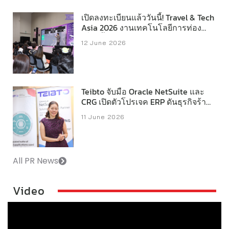
เปิดลงทะเบียนแล้ววันนี้! Travel & Tech
Asia 2026 งานเทคโนโลยีการท่อง
เที่ยวชั้นนำแห่งเอเชียแปซิฟิก
12 June 2026
Teibto จับมือ Oracle NetSuite และ
CRG เปิดตัวโปรเจค ERP ดันธุรกิจร้าน
อาหาร มากกว่า 1,400 สาขา สู่ Data-
11 June 2026
Driven ภายใต้แนวคิด “Empower
Every Decision”
All PR News
Video