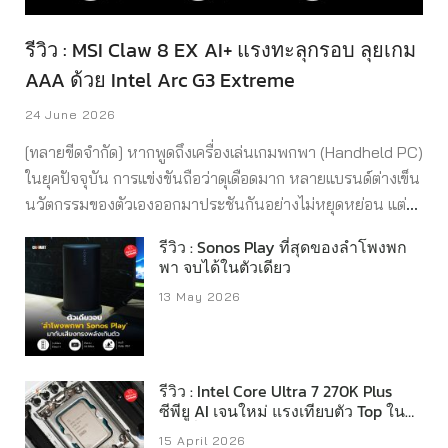
รีวิว : MSI Claw 8 EX AI+ แรงทะลุกรอบ ลุยเกม
AAA ด้วย Intel Arc G3 Extreme
24 June 2026
[ทลายขีดจำกัด] หากพูดถึงเครื่องเล่นเกมพกพา (Handheld PC)
ในยุคปัจจุบัน การแข่งขันถือว่าดุเดือดมาก หลายแบรนด์ต่างเข็น
นวัตกรรมของตัวเองออกมาประชันกันอย่างไม่หยุดหย่อน แต่ถ้า
จะหาเครื่องที่ตอบโจทย์ความ “สมบูรณ์แบบ” ทั้งในแง่ของ
รีวิว : Sonos Play ที่สุดของลำโพงพก
สรีรศาสตร์การจับถือ หน้าจอที่ใหญ่เต็มตา และที่สำคัญที่สุดคือ
พา จบได้ในตัวเดียว
“ขุมพลังที่ซ่อนอยู่ภายใน” วันนี้ MSI ได้ก้าวข้ามขีดจำกัดเดิม ๆ
13 May 2026
ด้วยการเปิดตัว MSI Claw 8 EX AI+ ที่มาพร้อมกับการ
เปลี่ยนแปลงครั้งมโหฬารกันเลยครับ หัวใจสำคัญของการอัป
เกรดครั้งนี้เลยคือ Intel® Arc G3 Extreme ชิปประมวลผลตัว
Top สุด ที่ออกแบบมาเพื่อ Handheld PC โดยเฉพาะ มาพร้อม
รีวิว : Intel Core Ultra 7 270K Plus
ซีพียู AI เจนใหม่ แรงเทียบตัว Top ใน
เทคโนโลยี AI ตัวล่าสุดอย่าง XeSS 3 ที่มาช่วยมารีดเฟรมเรต
งบหมื่นต้น
(fps) ในเกม AAA ให้พุ่งทะยาน แซงหน้าคู่แข่งในตลาดไปอย่าง
15 April 2026