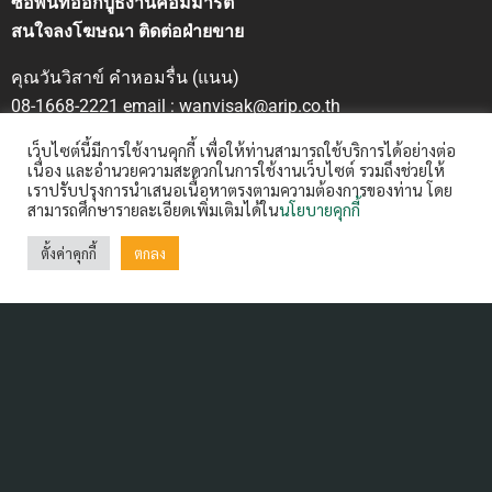
ซื้อพื้นที่ออกบูธงานคอมมาร์ต
สนใจลงโฆษณา ติดต่อฝ่ายขาย
คุณวันวิสาข์ คำหอมรื่น (แนน)
08-1668-2221 email : wanvisak@arip.co.th
เว็บไซต์นี้มีการใช้งานคุกกี้ เพื่อให้ท่านสามารถใช้บริการได้อย่างต่อ
ฝากข่าวประชาสัมพันธ์
เนื่อง และอำนวยความสะดวกในการใช้งานเว็บไซต์ รวมถึงช่วยให้
Contact us:
ctm@arip.co.th
เราปรับปรุงการนำเสนอเนื้อหาตรงตามความต้องการของท่าน โดย
สามารถศึกษารายละเอียดเพิ่มเติมได้ใน
นโยบายคุกกี้
ตั้งค่าคุกกี้
ตกลง
Contact Us
ARIP Public Company Limited 99/16-20 Ratchadapisek
Road, Din Daeng,
Bangkok 10400 Thailand Tel : 0-2642-3400