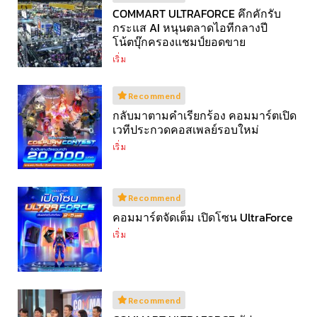
COMMART ULTRAFORCE คึกคักรับ
กระแส AI หนุนตลาดไอทีกลางปี
โน้ตบุ๊กครองแชมป์ยอดขาย
เริ่ม
Recommend
กลับมาตามคำเรียกร้อง คอมมาร์ตเปิด
เวทีประกวดคอสเพลย์รอบใหม่
เริ่ม
Recommend
คอมมาร์ตจัดเต็ม เปิดโซน UltraForce
เริ่ม
Recommend