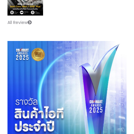
ขาดลอย แถมยังกินไฟน้อยลงจนแบตเตอรี่เล่นได้ยาวนานสูงสุด
ถึง 11 ชั่วโมง สำหรับใครที่กำลังเล็ง Handheld PC ที่ “เจ็บแต่
จบ” ลองมาดูรีวิวนี้เลยครับ รายละเอียดสเปก MSI Claw 8 EX
All Review
AI+ Model : MSI Claw 8 EX AI+ (CG3EM) Processor :
Intel® Arc™ G3 Extreme processor (Max Turbo
Frequency 4.7 GHz/14 Core) GPU : Intel® Arc™ GPU
B390 (สถาปัตยกรรม Xe3) Display : 8-inch FHD+ (1920 x
1200), Touchscreen, IPS-Level panel, Refresh Rate
48~120Hz รองรับ VRR, สว่าง 500 nits, ขอบเขตสี 100%
sRGB (Typical) Memory : 32GB LPDDR5x onboard
(ความเร็วสูงสุด ...