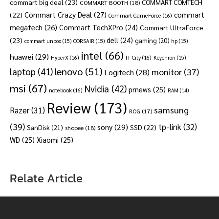
commart big deal
(23)
COMMART COMTECH
COMMART BOOTH
(18)
Commart Crazy Deal
(27)
commart
(22)
Commart GameForce
(16)
megatech
(26)
Commart TechXPro
(24)
Commart UltraForce
dell
(24)
(23)
gaming
(20)
commart unbox
(15)
CORSAIR
(15)
hp
(15)
intel
(66)
huawei
(29)
HyperX
(16)
IT City
(16)
Keychron
(15)
lenovo
(51)
laptop
(41)
monitor
(37)
Logitech
(28)
msi
(67)
Nvidia
(42)
prnews
(25)
notebook
(16)
RAM
(14)
Review
(173)
samsung
Razer
(31)
ROG
(17)
(39)
tp-link
(32)
sony
(29)
SSD
(22)
SanDisk
(21)
shopee
(18)
WD
(25)
Xiaomi
(25)
Relate Article