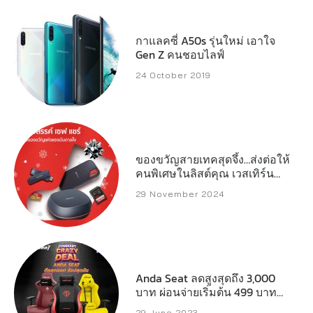
กาแลคซี่ A50s รุ่นใหม่ เอาใจ
Gen Z คนชอบไลฟ์
24 October 2019
ของขวัญสายเทคสุดจึ้ง…ส่งต่อให้
คนพิเศษในลิสต์คุณ เวสเทิร์น
ดิจิตอล เปิดลิสต์สตอเรจ
29 November 2024
ประสิทธิภาพสูงที่พร้อมเสริ์ฟทุก
ความต้องการของครีเอเตอร์
เกมเมอร์ และผู้ใช้งานทั่วไป
Anda Seat ลดสูงสุดถึง 3,000
บาท ผ่อนจ่ายเริ่มต้น 499 บาทต่อ
เดือน
29 June 2023