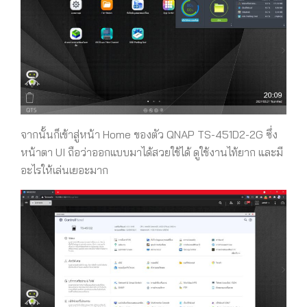
จากนั้นก็เข้าสู่หน้า Home ของตัว QNAP TS-451D2-2G ซึ่ง
หน้าตา UI ถือว่าออกแบบมาได้สวยใช้ได้ ดูใช้งานไท้ยาก และมี
อะไรให้เล่นเยอะมาก