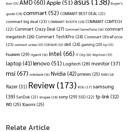
asus
(138)
AMD
(60)
Apple
(51)
Buyer’s
Acer
(15)
commart
(52)
COMMART BEST DEAL
(21)
guide
(18)
commart big deal
(23)
COMMART COMTECH
COMMART BOOTH
(18)
Commart Crazy Deal
(27)
commart
(22)
Commart GameForce
(16)
megatech
(26)
Commart TechXPro
(24)
Commart UltraForce
dell
(24)
(23)
gaming
(20)
commart unbox
(15)
CORSAIR
(15)
hp
(15)
intel
(66)
huawei
(29)
HyperX
(16)
IT City
(16)
Keychron
(15)
lenovo
(51)
laptop
(41)
monitor
(37)
Logitech
(28)
msi
(67)
Nvidia
(42)
prnews
(25)
notebook
(16)
RAM
(14)
Review
(173)
samsung
Razer
(31)
ROG
(17)
(39)
tp-link
(32)
sony
(29)
SSD
(22)
SanDisk
(21)
shopee
(18)
WD
(25)
Xiaomi
(25)
Relate Article