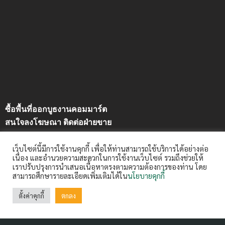
ซื้อพื้นที่ออกบูธงานคอมมาร์ต
สนใจลงโฆษณา ติดต่อฝ่ายขาย
คุณวันวิสาข์ คำหอมรื่น (แนน)
เว็บไซต์นี้มีการใช้งานคุกกี้ เพื่อให้ท่านสามารถใช้บริการได้อย่างต่อ
08-1668-2221 email : wanvisak@arip.co.th
เนื่อง และอำนวยความสะดวกในการใช้งานเว็บไซต์ รวมถึงช่วยให้
เราปรับปรุงการนำเสนอเนื้อหาตรงตามความต้องการของท่าน โดย
สามารถศึกษารายละเอียดเพิ่มเติมได้ใน
นโยบายคุกกี้
ฝากข่าวประชาสัมพันธ์
Contact us:
ctm@arip.co.th
ตั้งค่าคุกกี้
ตกลง