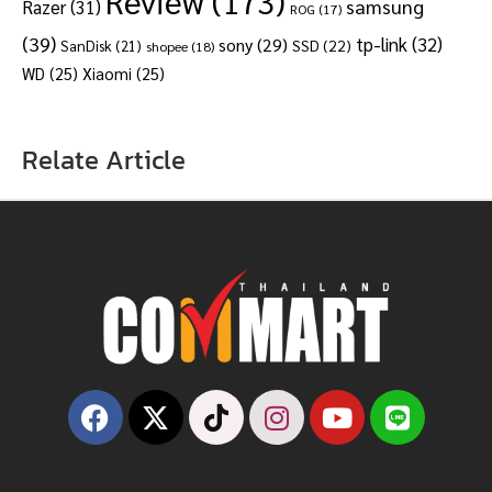
Review
(173)
samsung
Razer
(31)
ROG
(17)
(39)
tp-link
(32)
sony
(29)
SSD
(22)
SanDisk
(21)
shopee
(18)
WD
(25)
Xiaomi
(25)
Relate Article