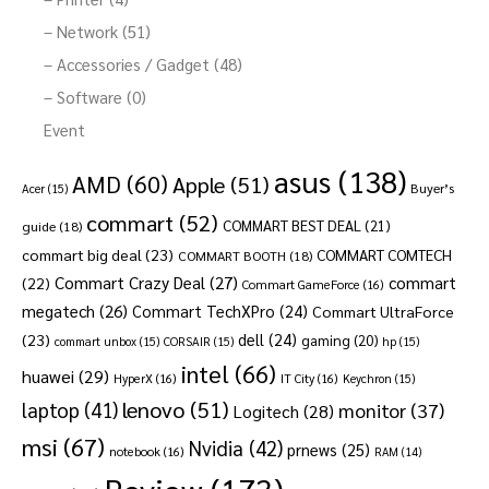
– Network (51)
– Accessories / Gadget (48)
– Software (0)
Event
asus
(138)
AMD
(60)
Apple
(51)
Buyer’s
Acer
(15)
commart
(52)
COMMART BEST DEAL
(21)
guide
(18)
commart big deal
(23)
COMMART COMTECH
COMMART BOOTH
(18)
Commart Crazy Deal
(27)
commart
(22)
Commart GameForce
(16)
megatech
(26)
Commart TechXPro
(24)
Commart UltraForce
dell
(24)
(23)
gaming
(20)
commart unbox
(15)
CORSAIR
(15)
hp
(15)
intel
(66)
huawei
(29)
HyperX
(16)
IT City
(16)
Keychron
(15)
lenovo
(51)
laptop
(41)
monitor
(37)
Logitech
(28)
msi
(67)
Nvidia
(42)
prnews
(25)
notebook
(16)
RAM
(14)