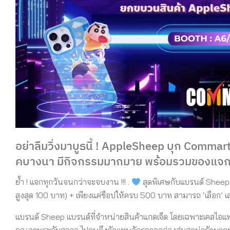
อย่าลืมวิ่งมาบูธนี้ ! AppleSheep บุก Commart 
คบางนา มีกิจกรรมมากมาย พร้อมรวมของแจกห
ย้ำ ! แจกทุกวันจนกว่าจะจบงาน !!! .
สุดพิเศษกับแบรนด์ Shee
สูงสุด 100 บาท) + เพียงแค่ช็อปให้ครบ 500 บาท สามารถ ‘เลือก’
แบรนด์ Sheep แบรนด์ที่จำหน่ายสินค้าแกดเจ็ต โดยเฉพาะเคสไอแพด เ