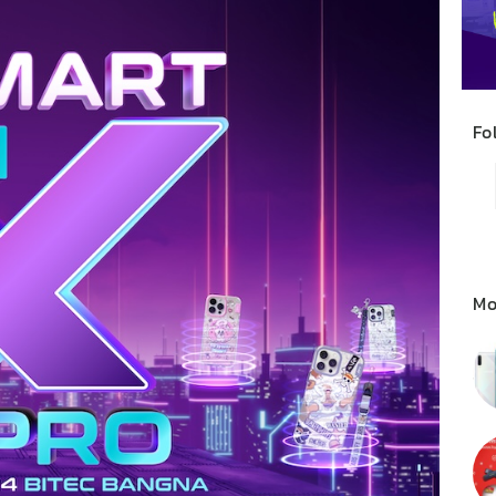
Fo
Mo