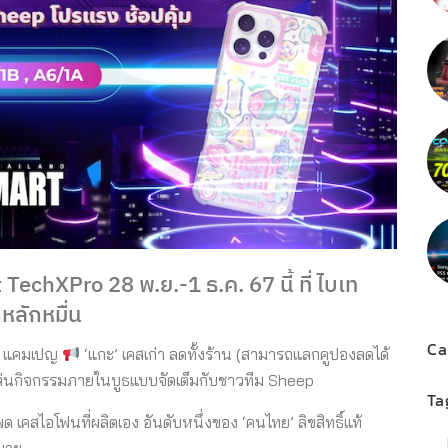
TechXPro 28 พ.ย.-1 ธ.ค. 67 นี้ ที่ ไบเท
ลักหมื่น
Ca
p แคมเปญ
‘แกะ’ เคสเก่า ลดทั้งร้าน (สามารถแลกคูปองลดได้
 เล่นกิจกรรมภายในบูธแบบจัดเต็มกับชาวทีม Sheep
Ta
คสไอโฟนที่ผลิตเอง อันดับหนึ่งของ ‘คนไทย’ ลิขสิทธิ์แท้