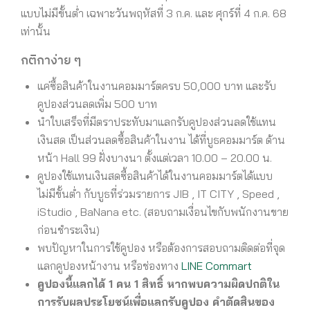
แบบไม่มีขั้นต่ำ เฉพาะวันพฤหัสที่ 3 ก.ค. และ ศุกร์ที่ 4 ก.ค. 68
เท่านั้น
กติกาง่าย ๆ
แค่ซื้อสินค้าในงานคอมมาร์ตครบ 50,000 บาท และรับ
คูปองส่วนลดเพิ่ม 500 บาท
นำใบเสร็จที่มีตราประทับมาแลกรับคูปองส่วนลดใช้แทน
เงินสด เป็นส่วนลดซื้อสินค้าในงาน ได้ที่บูธคอมมาร์ต ด้าน
หน้า Hall 99 ฝั่งบางนา ตั้งแต่เวลา 10.00 – 20.00 น.
คูปองใช้แทนเงินสดซื้อสินค้าได้ในงานคอมมาร์ตได้แบบ
ไม่มีขั้นต่ำ กับบูธที่ร่วมรายการ JIB , IT CITY , Speed ,
iStudio , BaNana etc. (สอบถามเงื่อนไขกับพนักงานขาย
ก่อนชำระเงิน)
พบปัญหาในการใช้คูปอง หรือต้องการสอบถามติดต่อที่จุด
แลกคูปองหน้างาน หรือช่องทาง
LINE Commart
คูปองนี้แลกได้ 1 คน 1 สิทธิ์ หากพบความผิดปกติใน
การรับผลประโยชน์เพื่อแลกรับคูปอง คำตัดสินของ