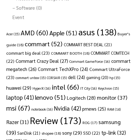
– Software (0)
Event
asus
(138)
AMD
(60)
Apple
(51)
Buyer’s
Acer
(15)
commart
(52)
COMMART BEST DEAL
(21)
guide
(18)
commart big deal
(23)
COMMART COMTECH
COMMART BOOTH
(18)
Commart Crazy Deal
(27)
commart
(22)
Commart GameForce
(16)
megatech
(26)
Commart TechXPro
(24)
Commart UltraForce
dell
(24)
(23)
gaming
(20)
commart unbox
(15)
CORSAIR
(15)
hp
(15)
intel
(66)
huawei
(29)
HyperX
(16)
IT City
(16)
Keychron
(15)
lenovo
(51)
laptop
(41)
monitor
(37)
Logitech
(28)
msi
(67)
Nvidia
(42)
prnews
(25)
notebook
(16)
RAM
(14)
Review
(173)
samsung
Razer
(31)
ROG
(17)
(39)
tp-link
(32)
sony
(29)
SSD
(22)
SanDisk
(21)
shopee
(18)