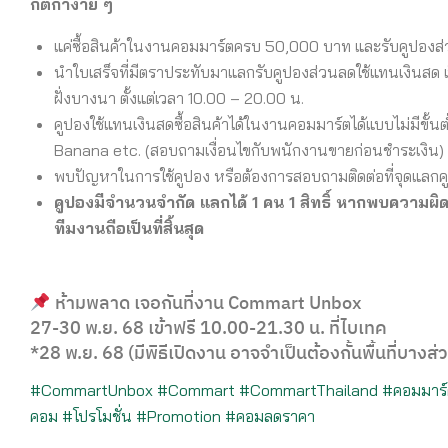
กติกาง่าย
ๆ
แค่ซื้อสินค้าในงานคอมมาร์ตครบ
50,000
บาท และรับคูปองส่
นำใบเสร็จที่มีตราประทับมาแลกรับคูปองส่วนลดใช้แทนเงินสด เป
ฝั่งบางนา ตั้งแต่เวลา
10.00 – 20.00
น
.
คูปองใช้แทนเงินสดซื้อสินค้าได้ในงานคอมมาร์ตได้แบบไม่มีขั้นต
Banana etc. (
สอบถามเงื่อนไขกับพนักงานขายก่อนชำระเงิน
)
พบปัญหาในการใช้คูปอง หรือต้องการสอบถามติดต่อที่จุดแลก
คูปองมีจำนวนจำกัด
แลกได้
1
คน
1
สิทธิ์
หากพบความผิดป
ทีมงานถือเป็นที่สิ้นสุด
ห้ามพลาด เจอกันที่งาน
Commart Unbox
27-30
พ
.
ย
. 68
เข้าฟรี
10.00-21.30
น
.
ที่ไบเทค
*28
พ
.
ย
. 68 (
มีพิธีเปิดงาน อาจจำเป็นต้องกั้นพื้นที่บางส่
#CommartUnbox
#Commart
#CommartThailand
#
คอมมาร
คอม
#
โปรโมชั่น
#Promotion
#
คอมลดราคา