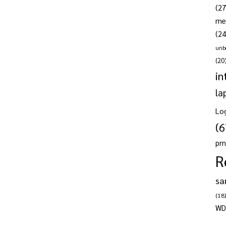
(27
me
(24
unb
(20
in
la
Lo
(6
pr
R
sa
(18)
WD