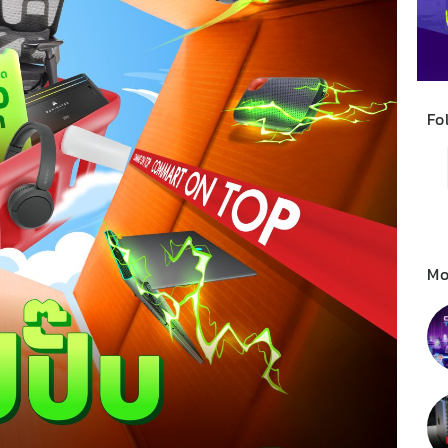
Fo
Mo