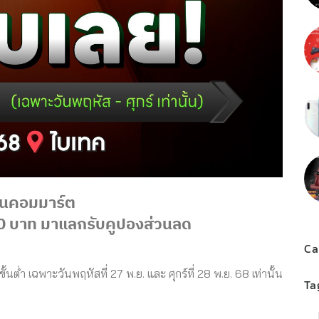
านคอมมาร์ต
0
บาท
มาแลกรับคูปองส่วนลด
Ca
ั้นต่ำ เฉพาะวันพฤหัสที่
27
พ
.
ย
.
และ ศุกร์ที่
28
พ
.
ย
. 68
เท่านั้น
Ta