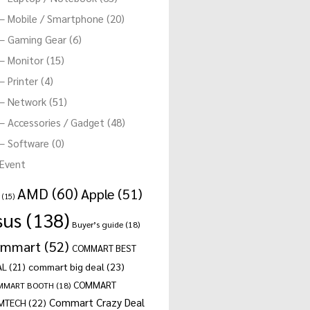
– Mobile / Smartphone (20)
– Gaming Gear (6)
– Monitor (15)
– Printer (4)
– Network (51)
– Accessories / Gadget (48)
– Software (0)
Event
AMD
(60)
Apple
(51)
(15)
sus
(138)
Buyer’s guide
(18)
ommart
(52)
COMMART BEST
commart big deal
(23)
AL
(21)
COMMART
MMART BOOTH
(18)
Commart Crazy Deal
MTECH
(22)