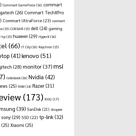
)
commart
Commart GameForce
(16)
gatech
(26)
Commart TechXPro
)
Commart UltraForce
(23)
commart
dell
(24)
gaming
ox
(15)
CORSAIR
(15)
huawei
(29)
)
hp
(15)
HyperX
(16)
tel
(66)
IT City
(16)
Keychron
(15)
lenovo
(51)
ptop
(41)
msi
monitor
(37)
gitech
(28)
7)
Nvidia
(42)
notebook
(16)
Razer
(31)
news
(25)
RAM
(14)
eview
(173)
ROG
(17)
msung
(39)
SanDisk
(21)
shopee
tp-link
(32)
sony
(29)
SSD
(22)
(25)
Xiaomi
(25)