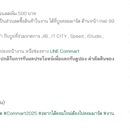
วนลดเพิ่ม
500
บาท
็นส่วนลดซื้อสินค้าในงาน ได้ที่บูธคอมมาร์ต ด้านหน้า
Hall 99
่ำ กับบูธที่ร่วมรายการ
JIB , IT CITY , Speed , iStudio ,
คูปองหน้างาน หรือช่องทาง
LINE Commart
กติในการรับผลประโยชน์เพื่อแลกรับคูปอง
คำตัดสินของ
วน
)
์ต
#Commart2025
#
อยากได้คอมใหม่ต้องไปคอมมาร์ต
#
งาน