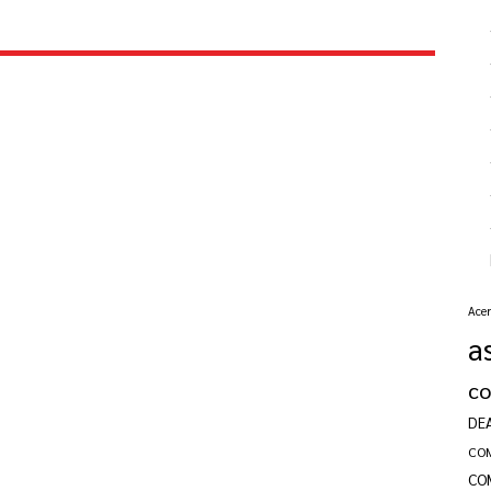
Acer
a
c
DE
CO
CO