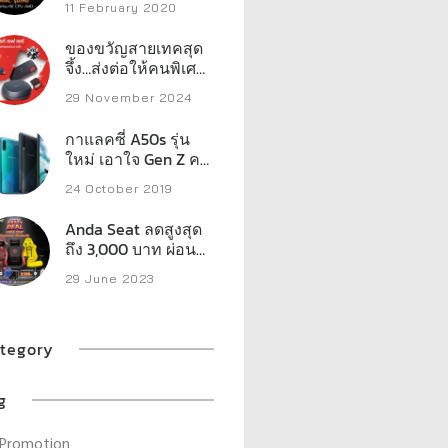
11 February 2020
ของขวัญสายเทคสุด
จึ้ง…ส่งต่อให้คนพิเศษ
ในลิสต์คุณ เวสเทิร์น
29 November 2024
ดิจิตอล เปิดลิสต์
สตอเรจประสิทธิภาพ
กาแลคซี่ A50s รุ่น
สูงที่พร้อมเสริ์ฟทุก
ใหม่ เอาใจ Gen Z คน
ความต้องการของครี
ชอบไลฟ์
เอเตอร์ เกมเมอร์ และ
24 October 2019
ผู้ใช้งานทั่วไป
Anda Seat ลดสูงสุด
ถึง 3,000 บาท ผ่อน
จ่ายเริ่มต้น 499 บาท
29 June 2023
ต่อเดือน
tegory
g
Promotion