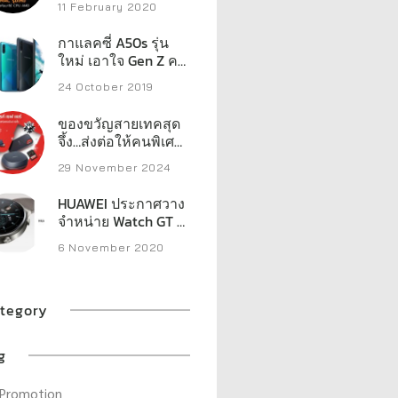
11 February 2020
กาแลคซี่ A50s รุ่น
ใหม่ เอาใจ Gen Z คน
ชอบไลฟ์
24 October 2019
ของขวัญสายเทคสุด
จึ้ง…ส่งต่อให้คนพิเศษ
ในลิสต์คุณ เวสเทิร์น
29 November 2024
ดิจิตอล เปิดลิสต์
สตอเรจประสิทธิภาพ
HUAWEI ประกาศวาง
สูงที่พร้อมเสริ์ฟทุก
จำหน่าย Watch GT 2
ความต้องการของครี
Pro กับ FreeBuds Pro
เอเตอร์ เกมเมอร์ และ
6 November 2020
และ FreeBuds
ผู้ใช้งานทั่วไป
Studio ในไทย
tegory
g
Promotion