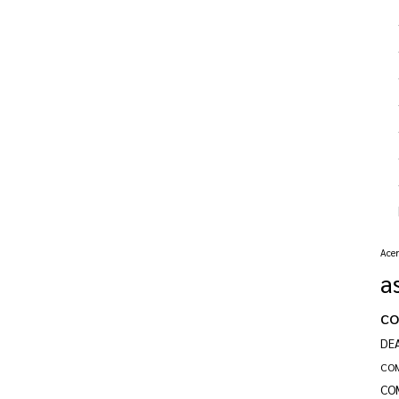
Acer
a
c
DE
CO
CO