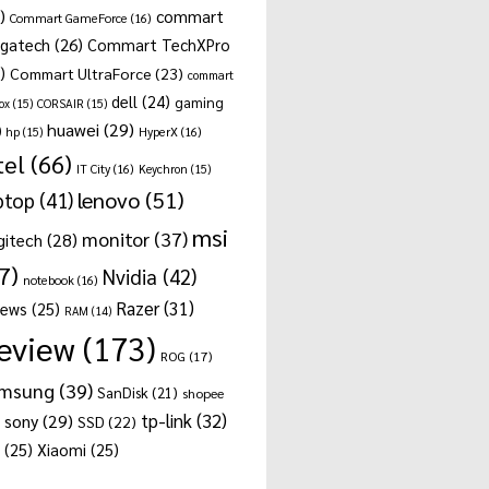
)
commart
Commart GameForce
(16)
gatech
(26)
Commart TechXPro
)
Commart UltraForce
(23)
commart
dell
(24)
gaming
ox
(15)
CORSAIR
(15)
huawei
(29)
)
hp
(15)
HyperX
(16)
tel
(66)
IT City
(16)
Keychron
(15)
lenovo
(51)
ptop
(41)
msi
monitor
(37)
gitech
(28)
7)
Nvidia
(42)
notebook
(16)
Razer
(31)
news
(25)
RAM
(14)
eview
(173)
ROG
(17)
msung
(39)
SanDisk
(21)
shopee
tp-link
(32)
sony
(29)
SSD
(22)
(25)
Xiaomi
(25)