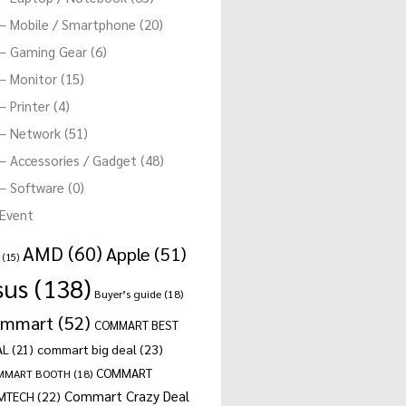
– Mobile / Smartphone (20)
– Gaming Gear (6)
– Monitor (15)
– Printer (4)
– Network (51)
– Accessories / Gadget (48)
– Software (0)
Event
AMD
(60)
Apple
(51)
(15)
sus
(138)
Buyer’s guide
(18)
ommart
(52)
COMMART BEST
commart big deal
(23)
AL
(21)
COMMART
MMART BOOTH
(18)
Commart Crazy Deal
MTECH
(22)