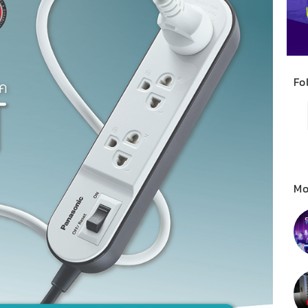
Fo
Mo