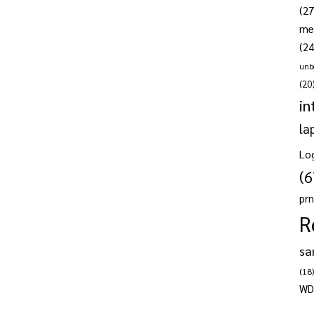
(27
me
(24
unb
(20
in
la
Lo
(6
pr
R
sa
(18)
WD