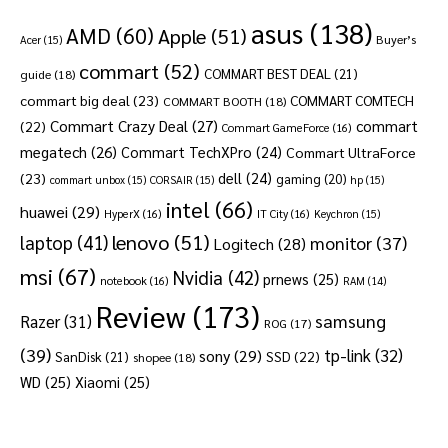
asus
(138)
AMD
(60)
Apple
(51)
Buyer’s
Acer
(15)
commart
(52)
COMMART BEST DEAL
(21)
guide
(18)
commart big deal
(23)
COMMART COMTECH
COMMART BOOTH
(18)
Commart Crazy Deal
(27)
commart
(22)
Commart GameForce
(16)
megatech
(26)
Commart TechXPro
(24)
Commart UltraForce
dell
(24)
(23)
gaming
(20)
commart unbox
(15)
CORSAIR
(15)
hp
(15)
intel
(66)
huawei
(29)
HyperX
(16)
IT City
(16)
Keychron
(15)
lenovo
(51)
laptop
(41)
monitor
(37)
Logitech
(28)
msi
(67)
Nvidia
(42)
prnews
(25)
notebook
(16)
RAM
(14)
Review
(173)
samsung
Razer
(31)
ROG
(17)
(39)
tp-link
(32)
sony
(29)
SSD
(22)
SanDisk
(21)
shopee
(18)
WD
(25)
Xiaomi
(25)