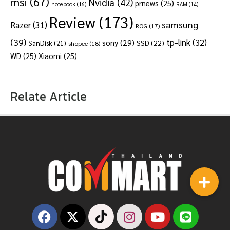
msi
(67)
Nvidia
(42)
prnews
(25)
notebook
(16)
RAM
(14)
Review
(173)
samsung
Razer
(31)
ROG
(17)
(39)
tp-link
(32)
sony
(29)
SSD
(22)
SanDisk
(21)
shopee
(18)
WD
(25)
Xiaomi
(25)
Relate Article