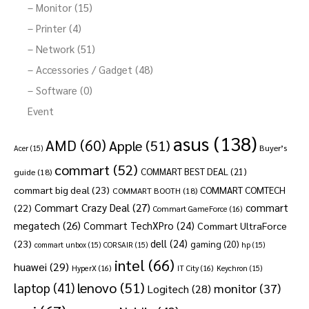
– Monitor (15)
– Printer (4)
– Network (51)
– Accessories / Gadget (48)
– Software (0)
Event
asus
(138)
AMD
(60)
Apple
(51)
Buyer’s
Acer
(15)
commart
(52)
COMMART BEST DEAL
(21)
guide
(18)
commart big deal
(23)
COMMART COMTECH
COMMART BOOTH
(18)
Commart Crazy Deal
(27)
commart
(22)
Commart GameForce
(16)
megatech
(26)
Commart TechXPro
(24)
Commart UltraForce
dell
(24)
(23)
gaming
(20)
commart unbox
(15)
CORSAIR
(15)
hp
(15)
intel
(66)
huawei
(29)
HyperX
(16)
IT City
(16)
Keychron
(15)
lenovo
(51)
laptop
(41)
monitor
(37)
Logitech
(28)