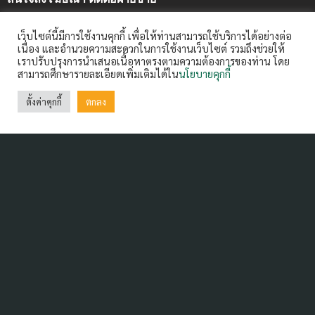
คุณวันวิสาข์ คำหอมรื่น (แนน)
เว็บไซต์นี้มีการใช้งานคุกกี้ เพื่อให้ท่านสามารถใช้บริการได้อย่างต่อ
08-1668-2221 email : wanvisak@arip.co.th
เนื่อง และอำนวยความสะดวกในการใช้งานเว็บไซต์ รวมถึงช่วยให้
เราปรับปรุงการนำเสนอเนื้อหาตรงตามความต้องการของท่าน โดย
สามารถศึกษารายละเอียดเพิ่มเติมได้ใน
นโยบายคุกกี้
ฝากข่าวประชาสัมพันธ์
Contact us:
ctm@arip.co.th
ตั้งค่าคุกกี้
ตกลง
Contact Us
ARIP Public Company Limited 99/16-20 Ratchadapisek
Road, Din Daeng,
Bangkok 10400 Thailand Tel : 0-2642-3400