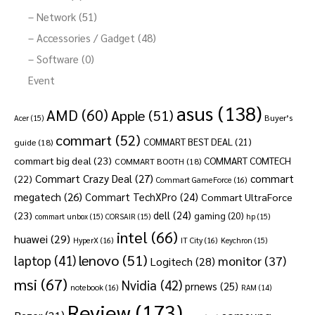
– Network (51)
– Accessories / Gadget (48)
– Software (0)
Event
asus
(138)
AMD
(60)
Apple
(51)
Buyer’s
Acer
(15)
commart
(52)
COMMART BEST DEAL
(21)
guide
(18)
commart big deal
(23)
COMMART COMTECH
COMMART BOOTH
(18)
Commart Crazy Deal
(27)
commart
(22)
Commart GameForce
(16)
megatech
(26)
Commart TechXPro
(24)
Commart UltraForce
dell
(24)
(23)
gaming
(20)
commart unbox
(15)
CORSAIR
(15)
hp
(15)
intel
(66)
huawei
(29)
HyperX
(16)
IT City
(16)
Keychron
(15)
lenovo
(51)
laptop
(41)
monitor
(37)
Logitech
(28)
msi
(67)
Nvidia
(42)
prnews
(25)
notebook
(16)
RAM
(14)
Review
(173)