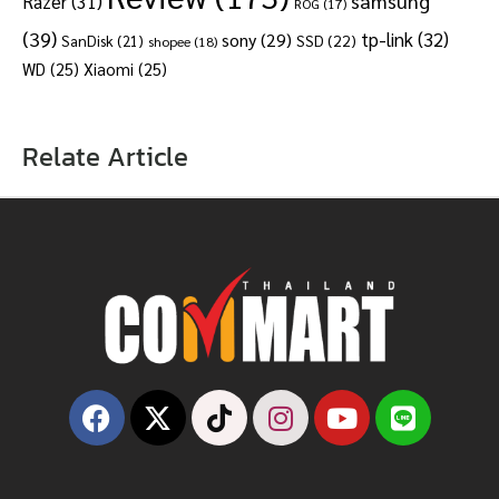
samsung
Razer
(31)
ROG
(17)
(39)
tp-link
(32)
sony
(29)
SSD
(22)
SanDisk
(21)
shopee
(18)
WD
(25)
Xiaomi
(25)
Relate Article