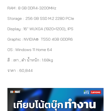
RAM : 8 GB DDR4-3200MHz
Storage : 256 GB SSD M.2 2280 PCIe
Display : 16″ WUXGA (1920×1200), IPS
Graphic :
NVIDIA® T550
4GB GDDR6
OS : Windows 11 Home 64
สี : เทา , ดำ น้ำหนัก : 1.68kg
ราคา : 60,844