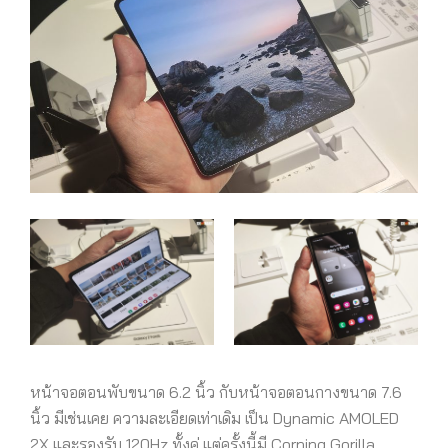
หน้าจอตอนพับขนาด 6.2 นิ้ว กับหน้าจอตอนกางขนาด 7.6
นิ้ว มีเช่นเคย ความละเอียดเท่าเดิม เป็น Dynamic AMOLED
2X และรองรับ 120Hz ทั้งคู่ แต่ครั้งนี้มี Corning Gorilla