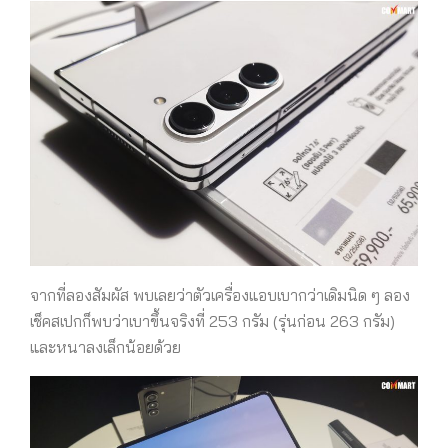
จากที่ลองสัมผัส พบเลยว่าตัวเครื่องแอบเบากว่าเดิมนิด ๆ ลอง
เช็คสเปกก็พบว่าเบาขึ้นจริงที่ 253 กรัม (รุ่นก่อน 263 กรัม)
และหนาลงเล็กน้อยด้วย