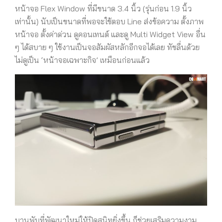
หน้าจอ Flex Window ที่มีขนาด 3.4 นิ้ว (รุ่นก่อน 1.9 นิ้ว
เท่านั้น) นับเป็นขนาดที่พอจะใช้ตอบ Line ส่งข้อความ ตั้งภาพ
หน้าจอ ตั้งค่าด่วน ดูคอนเทนต์ และดู Multi Widget View อื่น
ๆ ได้สบาย ๆ ใช้งานเป็นจอสัมผัสหลักอีกจอได้เลย ทัชลื่นด้วย
ไม่ดูเป็น ‘หน้าจอเฉพาะกิจ’ เหมือนก่อนแล้ว
บานพับที่พัฒนาใหม่ให้ปิดสนิทยิ่งขึ้น ก็ช่วยเสริมความงาม