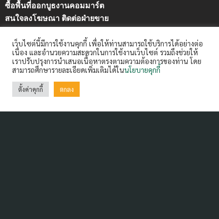
ซื้อพื้นที่ออกบูธงานคอมมาร์ต
สนใจลงโฆษณา ติดต่อฝ่ายขาย
คุณวันวิสาข์ คำหอมรื่น (แนน)
เว็บไซต์นี้มีการใช้งานคุกกี้ เพื่อให้ท่านสามารถใช้บริการได้อย่างต่อ
08-1668-2221 email : wanvisak@arip.co.th
เนื่อง และอำนวยความสะดวกในการใช้งานเว็บไซต์ รวมถึงช่วยให้
เราปรับปรุงการนำเสนอเนื้อหาตรงตามความต้องการของท่าน โดย
สามารถศึกษารายละเอียดเพิ่มเติมได้ใน
นโยบายคุกกี้
ฝากข่าวประชาสัมพันธ์
Contact us:
ctm@arip.co.th
ตั้งค่าคุกกี้
ตกลง
Contact Us
ARIP Public Company Limited 99/16-20 Ratchadapisek
Road, Din Daeng,
Bangkok 10400 Thailand Tel : 0-2642-3400