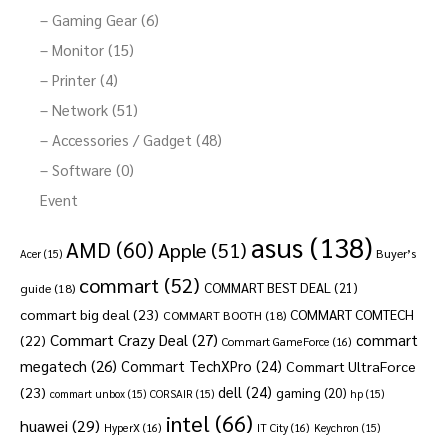
– Gaming Gear (6)
– Monitor (15)
– Printer (4)
– Network (51)
– Accessories / Gadget (48)
– Software (0)
Event
asus
(138)
AMD
(60)
Apple
(51)
Buyer’s
Acer
(15)
commart
(52)
COMMART BEST DEAL
(21)
guide
(18)
commart big deal
(23)
COMMART COMTECH
COMMART BOOTH
(18)
Commart Crazy Deal
(27)
commart
(22)
Commart GameForce
(16)
megatech
(26)
Commart TechXPro
(24)
Commart UltraForce
dell
(24)
(23)
gaming
(20)
commart unbox
(15)
CORSAIR
(15)
hp
(15)
intel
(66)
huawei
(29)
HyperX
(16)
IT City
(16)
Keychron
(15)