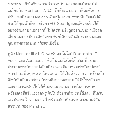
Marshall เข้าใจดีว่าความชื่นชอบในเพลงของแต่ละคนไม่
เหมือนกัน Monitor III A.N.C. จึงพัฒนาต่อจากฟังก์ชันการ
ปรับแต่งเสียงบน Major V ด้วยปุ่ม M-button ที่ปรับแต่งได้
ช่วยให้คุณเข้าถึงการตั้งค่า EQ, Spotify และผู้ช่วยเสียงได้
อย่างง่ายดาย นอกจากนี้ ไมโครโฟนยังถูกออกแบบมาเพื่อลด
เสียงลมอย่างมีประสิทธิภาพ ช่วยให้การตัดเสียงรบกวนและ
คุณภาพการสนทนาชัดเจนยิ่งขึ้น
หูฟัง Monitor III A.N.C. รองรับเทคโนโลยี Bluetooth LE
Audio และ Auracast™ ซึ่งเป็นเทคโนโลยีล้ำสมัยที่จะมอบ
ประสบการณ์การแบ่งปันเสียงเพลงที่คุณชอบเข้ากับอุปกรณ์
Marshall อื่นๆ เช่น ลำโพงพกพา ให้เป็นเรื่องง่าย มาพร้อมกับ
ดีไซน์อันเป็นเอกลักษณ์รวมถึงการออกแบบให้มีน้ำหนักเบา
และสามารถพับเก็บได้เพื่อความสะดวกสบายในการพกพา
พร้อมเคสที่แข็งเเรงสุดหรู ซับในด้วยผ้ากำมะหยี่สีแดง ที่ได้รับ
แรงบันดาลใจจากกล่องกีตาร์ สะท้อนถึงมรดกทางดนตรีอัน
ยาวนานของ Marshall