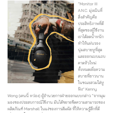
“Monitor III
A.N.C. มุ่งเน้นที่
สิ่งสำคัญคือ
ประสิทธิภาพที่ดี
ที่สุดของผู้ใช้งาน
เราได้ลดน้ำหนัก
ทำให้แผ่นรอง
นุ่มสบายหูที่สุด
และออกแบบแถบ
คาดหัวใหม่
ทั้งหมดเพื่อความ
สบายที่ยาวนาน
ในขณะสวมใส่หู
ฟัง” Kenny
Wong (เคนนี่ หว่อง) ผู้อำนวยการฝ่ายออกแบบกล่าว “จากมุม
มองของประสบการณ์ใช้งาน มันได้ขยายขีดความสามารถของ
ผลิตภัณฑ์ Marshall ในแง่ของการสัมผัส ที่ให้ความรู้สึกที่ดี