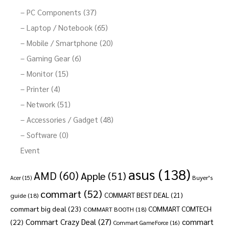
– PC Components (37)
– Laptop / Notebook (65)
– Mobile / Smartphone (20)
– Gaming Gear (6)
– Monitor (15)
– Printer (4)
– Network (51)
– Accessories / Gadget (48)
– Software (0)
Event
asus
(138)
AMD
(60)
Apple
(51)
Buyer’s
Acer
(15)
commart
(52)
COMMART BEST DEAL
(21)
guide
(18)
commart big deal
(23)
COMMART COMTECH
COMMART BOOTH
(18)
Commart Crazy Deal
(27)
commart
(22)
Commart GameForce
(16)