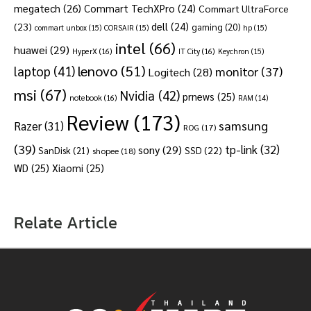
megatech
(26)
Commart TechXPro
(24)
Commart UltraForce
dell
(24)
(23)
gaming
(20)
commart unbox
(15)
CORSAIR
(15)
hp
(15)
intel
(66)
huawei
(29)
HyperX
(16)
IT City
(16)
Keychron
(15)
lenovo
(51)
laptop
(41)
monitor
(37)
Logitech
(28)
msi
(67)
Nvidia
(42)
prnews
(25)
notebook
(16)
RAM
(14)
Review
(173)
samsung
Razer
(31)
ROG
(17)
(39)
tp-link
(32)
sony
(29)
SSD
(22)
SanDisk
(21)
shopee
(18)
WD
(25)
Xiaomi
(25)
Relate Article