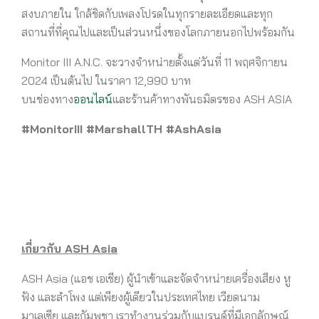
สงบภายใน ใกล้ชิดกับเพลงโปรดในทุกรายละเอียดและทุก
สถานที่ที่คุณไปและเป็นส่วนหนึ่งของโลกภายนอกไปพร้อมกัน
Monitor III A.N.C. จะวางจำหน่ายตั้งแต่วันที่ 11 พฤศจิกายน
2024 เป็นต้นไป ในราคา 12,990 บาท
บนช่องทาง
ออนไลน์
และร้านค้าทางพันธมิตรของ ASH ASIA
#MonitorIII #MarshallTH #AshAsia
เกี่ยวกับ
ASH Asia
ASH Asia (แอช เอเชีย) ผู้นำเข้าและจัดจำหน่ายเครื่องเสียง หู
ฟัง และลำโพง แต่เพียงผู้เดียวในประเทศไทย เวียดนาม
มาเลเซีย และกัมพูชา เราทำงานร่วมกับแบรนด์ที่มีเอกลักษณ์