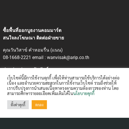
ซื้อพื้นที่ออกบูธงานคอมมาร์ต
สนใจลงโฆษณา ติดต่อฝ่ายขาย
คุณวันวิสาข์ คำหอมรื่น (แนน)
08-1668-2221 email : wanvisak@arip.co.th
ฝากข่าวประชาสัมพันธ์
Contact us:
ctm@arip.co.th
เว็บไซต์นี้มีการใช้งานคุกกี้ เพื่อให้ท่านสามารถใช้บริการได้อย่างต่อ
เนื่อง และอำนวยความสะดวกในการใช้งานเว็บไซต์ รวมถึงช่วยให้
เราปรับปรุงการนำเสนอเนื้อหาตรงตามความต้องการของท่าน โดย
สามารถศึกษารายละเอียดเพิ่มเติมได้ใน
นโยบายคุกกี้
ตั้งค่าคุกกี้
ตกลง
Contact Us
ARIP Public Company Limited 99/16-20 Ratchadapisek
Road, Din Daeng,