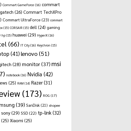
)
commart
Commart GameForce
(16)
gatech
(26)
Commart TechXPro
)
Commart UltraForce
(23)
commart
dell
(24)
gaming
ox
(15)
CORSAIR
(15)
huawei
(29)
)
hp
(15)
HyperX
(16)
tel
(66)
IT City
(16)
Keychron
(15)
lenovo
(51)
ptop
(41)
msi
monitor
(37)
gitech
(28)
7)
Nvidia
(42)
notebook
(16)
Razer
(31)
news
(25)
RAM
(14)
eview
(173)
ROG
(17)
msung
(39)
SanDisk
(21)
shopee
tp-link
(32)
sony
(29)
SSD
(22)
(25)
Xiaomi
(25)