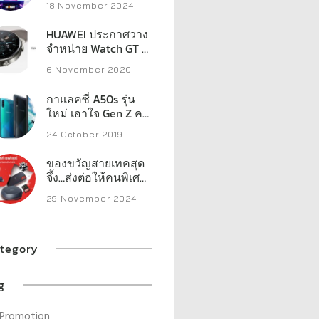
18 November 2024
ของแจกหลักหมื่น
HUAWEI ประกาศวาง
จำหน่าย Watch GT 2
Pro กับ FreeBuds Pro
6 November 2020
และ FreeBuds
Studio ในไทย
กาแลคซี่ A50s รุ่น
ใหม่ เอาใจ Gen Z คน
ชอบไลฟ์
24 October 2019
ของขวัญสายเทคสุด
จึ้ง…ส่งต่อให้คนพิเศษ
ในลิสต์คุณ เวสเทิร์น
29 November 2024
ดิจิตอล เปิดลิสต์
สตอเรจประสิทธิภาพ
สูงที่พร้อมเสริ์ฟทุก
ความต้องการของครี
tegory
เอเตอร์ เกมเมอร์ และ
ผู้ใช้งานทั่วไป
g
Promotion