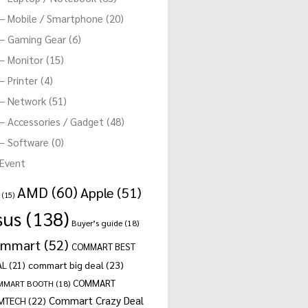
– Mobile / Smartphone (20)
– Gaming Gear (6)
– Monitor (15)
– Printer (4)
– Network (51)
– Accessories / Gadget (48)
– Software (0)
Event
AMD
(60)
Apple
(51)
(15)
sus
(138)
Buyer’s guide
(18)
ommart
(52)
COMMART BEST
commart big deal
(23)
AL
(21)
COMMART
MMART BOOTH
(18)
Commart Crazy Deal
MTECH
(22)