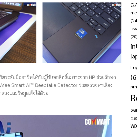
(27
me
(24
unb
(20
in
la
Lo
(6
ดับมืออาชีพให้กับผู้ใช้ เอกสิทธิ์เฉพาะจาก HP ช่วยรักษา
McAfee Smart AI™ Deepfake Detector ช่วยตรวจหาเสียง
pr
อกลวงและข้อมูลเท็จได้ด้วย
R
sa
(18)
WD