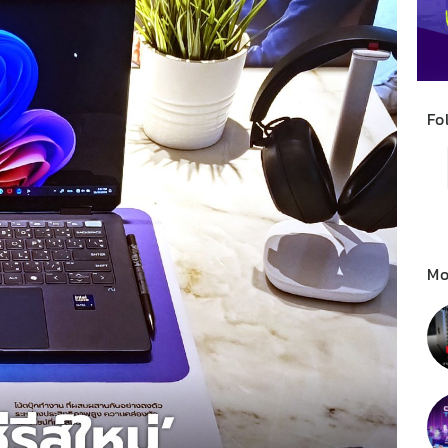
Fo
Mo