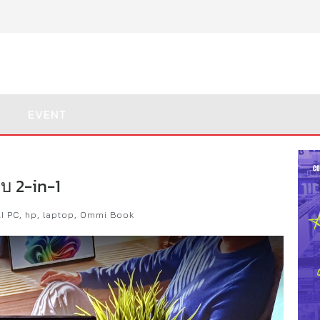
EVENT
บ 2-in-1
I PC
,
hp
,
laptop
,
Ommi Book