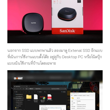
นอกจาก SSD แบบพกพาแล้ว ลองมาดู Extenal SSD อีกแบบ
ที่เน้นการใช้งานแบบตั้งโต๊ะ อยู่คู่กับ Desktop PC หรือโน้ตบุ๊ก
แบบเน้นใช้งานที่บ้านโดยเฉพาะ