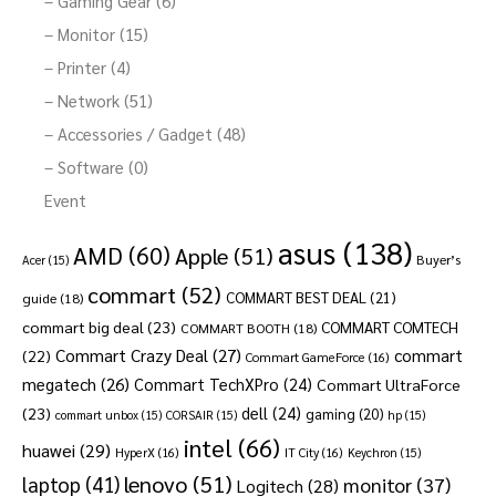
– Gaming Gear (6)
– Monitor (15)
– Printer (4)
– Network (51)
– Accessories / Gadget (48)
– Software (0)
Event
asus
(138)
AMD
(60)
Apple
(51)
Buyer’s
Acer
(15)
commart
(52)
COMMART BEST DEAL
(21)
guide
(18)
commart big deal
(23)
COMMART COMTECH
COMMART BOOTH
(18)
Commart Crazy Deal
(27)
commart
(22)
Commart GameForce
(16)
megatech
(26)
Commart TechXPro
(24)
Commart UltraForce
dell
(24)
(23)
gaming
(20)
commart unbox
(15)
CORSAIR
(15)
hp
(15)
intel
(66)
huawei
(29)
HyperX
(16)
IT City
(16)
Keychron
(15)
lenovo
(51)
laptop
(41)
monitor
(37)
Logitech
(28)