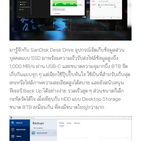
มารู้จักกับ SanDisk Desk Drive อุปกรณ์จัดเก็บข้อมูลส่วน
บุคคลแบบ SSD มาพร้อมความเร็วรับส่งไฟล์ข้อมูลสูงถึง
1,000 MB/s ผ่าน USB-C และขนาดความจุมากถึง 8TB จัด
เก็บกันแบบจุก ๆ แต่เรียกใช้ปุ๊บปั๊บทันใจ ใช้เป็นที่สำหรับเก็บฟุต
เทจหรือไฟล์ภาพความละเอียดสูงได้สบาย และยังสนับสนุน
ฟีเจอร์ Back Up ได้อย่างง่าย รวดเร็วสุด ๆ ส่วนขนาดก็เล็ก
กะทัดรัดได้ใจ เมื่อเทียบกับ HDD แบบ Desktop Storage
ขนาด 8TB เหมือนกัน ที่คงมีขนาดใหญ่กว่ามาก