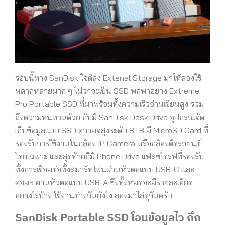
รอบนี้ทาง SanDisk ใจดีส่ง Extenal Storage มาให้ลองใช้
หลากหลายมาก ๆ ไม่ว่าจะเป็น SSD พกพาอย่าง Extreme
Pro Portable SSD ที่มาพร้อมทั้งความเร็วอ่านเขียนสูง รวม
ถึงความทนทานด้วย กับมี SanDisk Desk Drive อุปกรณ์จัด
เก็บข้อมูลแบบ SSD ความจุสูงระดับ 8TB มี MicroSD Card ที่
รองรับการใช้งานในกล้อง IP Camera หรือกล้องติดรถยนต์
โดยเฉพาะ และสุดท้ายก็มี Phone Drive แฟลชไดรฟ์ที่รองรับ
ทั้งการเชื่อมต่อทั้งสมาร์ทโฟนผ่านหัวต่อแบบ USB-C และ
คอมฯ ผ่านหัวต่อแบบ USB-A ซึ่งทั้งหมดจะมีรายละเอียด
อย่างไรบ้าง ใช้งานต่างกันยังไง ลองมาไล่ดูกันครับ
SanDisk Portable SSD โอนข้อมูลไว ถึก