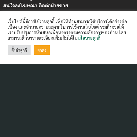
สนใจลงโฆษณา ติดต่อฝ่ายขาย
คุณวันวิสาข์ คำหอมรื่น (แนน)
เว็บไซต์นี้มีการใช้งานคุกกี้ เพื่อให้ท่านสามารถใช้บริการได้อย่างต่อ
08-1668-2221 email : wanvisak@arip.co.th
เนื่อง และอำนวยความสะดวกในการใช้งานเว็บไซต์ รวมถึงช่วยให้
เราปรับปรุงการนำเสนอเนื้อหาตรงตามความต้องการของท่าน โดย
สามารถศึกษารายละเอียดเพิ่มเติมได้ใน
นโยบายคุกกี้
ฝากข่าวประชาสัมพันธ์
Contact us:
ctm@arip.co.th
ตั้งค่าคุกกี้
ตกลง
Contact Us
ARIP Public Company Limited 99/16-20 Ratchadapisek
Road, Din Daeng,
Bangkok 10400 Thailand Tel : 0-2642-3400