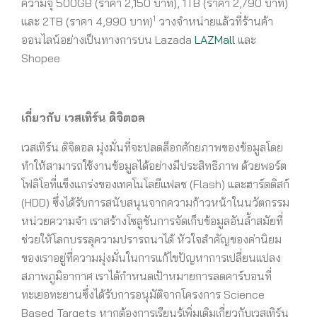
ความจุ 500GB (ราคา 2,150 บาท), 1TB (ราคา 2,790 บาท)
1
และ 2TB (ราคา 4,990 บาท)
วางจำหน่ายแล้วที่ร้านค้า
ออนไลน์อย่างเป็นทางการบน Lazada
LAZMall
และ
Shopee
เกี่ยวกับ เวสเทิร์น ดิจิตอล
เวสเทิร์น ดิจิตอล มุ่งมั่นที่จะปลดล็อกศักยภาพของข้อมูลโดย
ทำให้สามารถใช้งานข้อมูลได้อย่างมีประสิทธิภาพ ด้วยพอร์ต
โฟลิโอที่แข็งแกร่งของเทคโนโลยีแฟลช (Flash) และฮาร์ดดิสก์
(HDD) ซึ่งได้รับการสนับสนุนจากความก้าวหน้าในนวัตกรรม
หน่วยความจำ เราสร้างโซลูชันการจัดเก็บข้อมูลอันล้ำสมัยที่
ช่วยให้โลกบรรลุความปรารถนาได้ หัวใจสำคัญของค่านิยม
ของเราอยู่ที่ความมุ่งมั่นในการแก้ไขปัญหาการเปลี่ยนแปลง
สภาพภูมิอากาศ เราได้กำหนดเป้าหมายการลดคาร์บอนที่
ทะเยอทะยานซึ่งได้รับการอนุมัติจากโครงการ Science
Based Targets หากต้องการเรียนรู้เพิ่มเติมเกี่ยวกับเวสเทิร์น