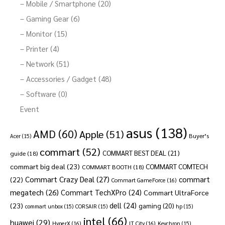
– Mobile / Smartphone (20)
– Gaming Gear (6)
– Monitor (15)
– Printer (4)
– Network (51)
– Accessories / Gadget (48)
– Software (0)
Event
asus
(138)
AMD
(60)
Apple
(51)
Buyer’s
Acer
(15)
commart
(52)
COMMART BEST DEAL
(21)
guide
(18)
commart big deal
(23)
COMMART COMTECH
COMMART BOOTH
(18)
Commart Crazy Deal
(27)
commart
(22)
Commart GameForce
(16)
megatech
(26)
Commart TechXPro
(24)
Commart UltraForce
dell
(24)
(23)
gaming
(20)
commart unbox
(15)
CORSAIR
(15)
hp
(15)
intel
(66)
huawei
(29)
HyperX
(16)
IT City
(16)
Keychron
(15)