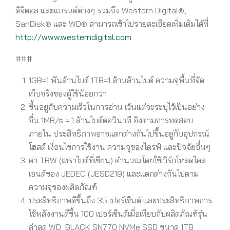
ดิจิตอล และแบรนด์ต่างๆ รวมถึง Western Digital®,
SanDisk® และ WD® สามารถเข้าไปรายละเอียดเพิ่มเติมได้ที่
http://www.westerndigital.com
###
1GB=1 พันล้านไบต์ 1TB=1 ล้านล้านไบต์ ความจุพื้นที่จัด
เก็บจริงของผู้ใช้น้อยกว่า
ขึ้นอยู่กับความเร็วในการอ่าน เว้นแต่จะระบุไว้เป็นอย่าง
อื่น 1MB/s = 1 ล้านไบต์ต่อวินาที อิงตามการทดสอบ
ภายใน ประสิทธิภาพอาจแตกต่างกันไปขึ้นอยู่กับอุปกรณ์
โฮสต์ เงื่อนไขการใช้งาน ความจุของไดรฟ์ และปัจจัยอื่นๆ
ค่า TBW (เทราไบต์ที่เขียน) คำนวณโดยใช้เวิร์กโหลดไคล
เอนต์ของ JEDEC (JESD219) และแตกต่างกันไปตาม
ความจุของผลิตภัณฑ์
ประสิทธิภาพดีขึ้นถึง 35 เปอร์เซ็นต์ และประสิทธิภาพการ
ใช้พลังงานดีขึ้น 100 เปอร์เซ็นต์เมื่อเทียบกับผลิตภัณฑ์รุ่น
ล่าสุด WD_BLACK SN770 NVMe SSD ขนาด 1TB