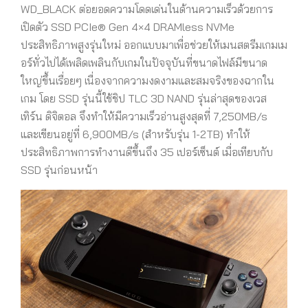
WD_BLACK ต่อยอดความโดดเด่นในด้านความเร็วด้วยการ
เปิดตัว SSD PCIe® Gen 4×4 DRAMless NVMe
ประสิทธิภาพสูงรุ่นใหม่ ออกแบบมาเพื่อช่วยให้เมนสตรีมเกมเม
อร์ทั่วไปได้เพลิดเพลินกับเกมในปัจจุบันที่ขนาดไฟล์มีขนาด
ใหญ่ขึ้นเรื่อยๆ เนื่องจากความงดงามและสมจริงของฉากใน
เกม โดย SSD รุ่นนี้ใช้ชิป TLC 3D NAND รุ่นล่าสุดของเวส
เทิร์น ดิจิตอล จึงทำให้มีความเร็วอ่านสูงสุดที่ 7,250MB/s
และเขียนอยู่ที่ 6,900MB/s (สำหรับรุ่น 1-2TB) ทำให้
ประสิทธิภาพการทำงานดีขึ้นถึง 35 เปอร์เซ็นต์ เมื่อเทียบกับ
SSD รุ่นก่อนหน้า