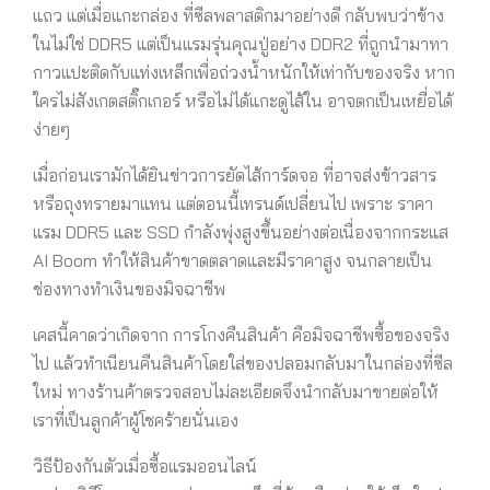
แถว แต่เมื่อแกะกล่อง ที่ซีลพลาสติกมาอย่างดี กลับพบว่าข้าง
ในไม่ใช่ DDR5 แต่เป็นแรมรุ่นคุณปู่อย่าง DDR2 ที่ถูกนำมาทา
กาวแปะติดกับแท่งเหล็กเพื่อถ่วงน้ำหนักให้เท่ากับของจริง หาก
ใครไม่สังเกตสติ๊กเกอร์ หรือไม่ได้แกะดูไส้ใน อาจตกเป็นเหยื่อได้
ง่ายๆ
เมื่อก่อนเรามักได้ยินข่าวการยัดไส้การ์ดจอ ที่อาจส่งข้าวสาร
หรือถุงทรายมาแทน แต่ตอนนี้เทรนด์เปลี่ยนไป เพราะ ราคา
แรม DDR5 และ SSD กำลังพุ่งสูงขึ้นอย่างต่อเนื่องจากกระแส
AI Boom ทำให้สินค้าขาดตลาดและมีราคาสูง จนกลายเป็น
ช่องทางทำเงินของมิจฉาชีพ
เคสนี้คาดว่าเกิดจาก การโกงคืนสินค้า คือมิจฉาชีพซื้อของจริง
ไป แล้วทำเนียนคืนสินค้าโดยใส่ของปลอมกลับมาในกล่องที่ซีล
ใหม่ ทางร้านค้าตรวจสอบไม่ละเอียดจึงนำกลับมาขายต่อให้
เราที่เป็นลูกค้าผู้โชคร้ายนั่นเอง
วิธีป้องกันตัวเมื่อซื้อแรมออนไลน์