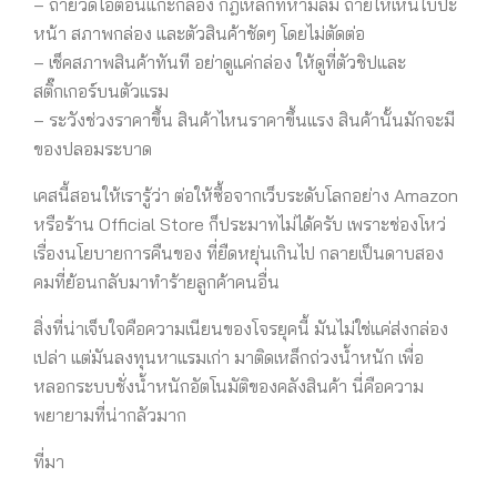
– ถ่ายวิดีโอตอนแกะกล่อง กฎเหล็กที่ห้ามลืม ถ่ายให้เห็นใบปะ
หน้า สภาพกล่อง และตัวสินค้าชัดๆ โดยไม่ตัดต่อ
– เช็คสภาพสินค้าทันที อย่าดูแค่กล่อง ให้ดูที่ตัวชิปและ
สติ๊กเกอร์บนตัวแรม
– ระวังช่วงราคาขึ้น สินค้าไหนราคาขึ้นแรง สินค้านั้นมักจะมี
ของปลอมระบาด
เคสนี้สอนให้เรารู้ว่า ต่อให้ซื้อจากเว็บระดับโลกอย่าง Amazon
หรือร้าน Official Store ก็ประมาทไม่ได้ครับ เพราะช่องโหว่
เรื่องนโยบายการคืนของ ที่ยืดหยุ่นเกินไป กลายเป็นดาบสอง
คมที่ย้อนกลับมาทำร้ายลูกค้าคนอื่น
สิ่งที่น่าเจ็บใจคือความเนียนของโจรยุคนี้ มันไม่ใช่แค่ส่งกล่อง
เปล่า แต่มันลงทุนหาแรมเก่า มาติดเหล็กถ่วงน้ำหนัก เพื่อ
หลอกระบบชั่งน้ำหนักอัตโนมัติของคลังสินค้า นี่คือความ
พยายามที่น่ากลัวมาก
ที่มา