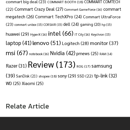
commart big deal
(23)
COMMART COMTECH
COMMART BOOTH
(18)
Commart Crazy Deal
(27)
commart
(22)
Commart GameForce
(16)
megatech
(26)
Commart TechXPro
(24)
Commart UltraForce
dell
(24)
(23)
gaming
(20)
commart unbox
(15)
CORSAIR
(15)
hp
(15)
intel
(66)
huawei
(29)
HyperX
(16)
IT City
(16)
Keychron
(15)
lenovo
(51)
laptop
(41)
monitor
(37)
Logitech
(28)
msi
(67)
Nvidia
(42)
prnews
(25)
notebook
(16)
RAM
(14)
Review
(173)
samsung
Razer
(31)
ROG
(17)
(39)
tp-link
(32)
sony
(29)
SSD
(22)
SanDisk
(21)
shopee
(18)
WD
(25)
Xiaomi
(25)
Relate Article