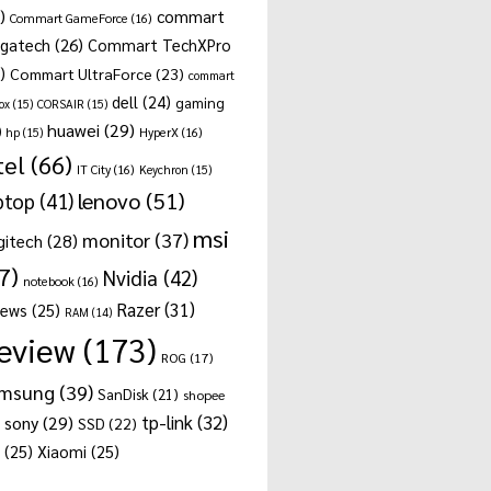
)
commart
Commart GameForce
(16)
gatech
(26)
Commart TechXPro
)
Commart UltraForce
(23)
commart
dell
(24)
gaming
ox
(15)
CORSAIR
(15)
huawei
(29)
)
hp
(15)
HyperX
(16)
tel
(66)
IT City
(16)
Keychron
(15)
lenovo
(51)
ptop
(41)
msi
monitor
(37)
gitech
(28)
7)
Nvidia
(42)
notebook
(16)
Razer
(31)
news
(25)
RAM
(14)
eview
(173)
ROG
(17)
msung
(39)
SanDisk
(21)
shopee
tp-link
(32)
sony
(29)
SSD
(22)
(25)
Xiaomi
(25)