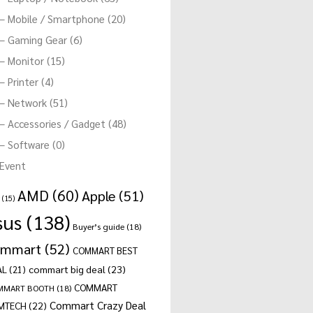
– Mobile / Smartphone (20)
– Gaming Gear (6)
– Monitor (15)
– Printer (4)
– Network (51)
– Accessories / Gadget (48)
– Software (0)
Event
AMD
(60)
Apple
(51)
(15)
sus
(138)
Buyer’s guide
(18)
ommart
(52)
COMMART BEST
commart big deal
(23)
AL
(21)
COMMART
MMART BOOTH
(18)
Commart Crazy Deal
MTECH
(22)