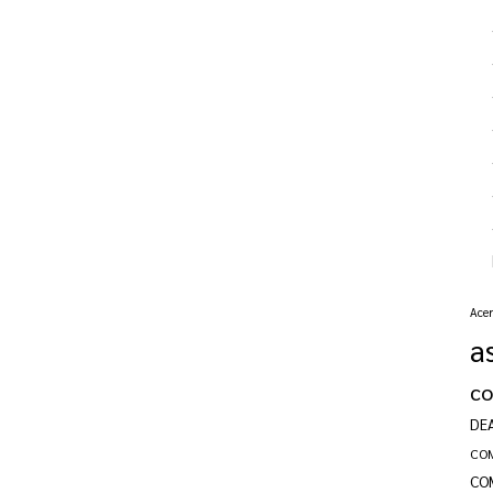
Acer
a
c
DE
CO
CO