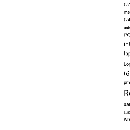
(27
me
(24
unb
(20
in
la
Lo
(6
pr
R
sa
(18)
WD