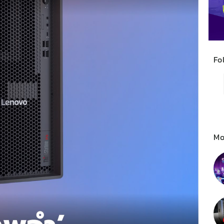
Fo
Mo