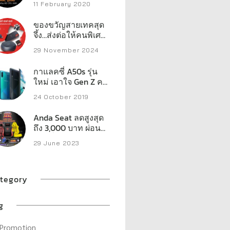
11 February 2020
ของขวัญสายเทคสุด
จึ้ง…ส่งต่อให้คนพิเศษ
ในลิสต์คุณ เวสเทิร์น
29 November 2024
ดิจิตอล เปิดลิสต์
สตอเรจประสิทธิภาพ
กาแลคซี่ A50s รุ่น
สูงที่พร้อมเสริ์ฟทุก
ใหม่ เอาใจ Gen Z คน
ความต้องการของครี
ชอบไลฟ์
เอเตอร์ เกมเมอร์ และ
24 October 2019
ผู้ใช้งานทั่วไป
Anda Seat ลดสูงสุด
ถึง 3,000 บาท ผ่อน
จ่ายเริ่มต้น 499 บาท
29 June 2023
ต่อเดือน
tegory
g
Promotion