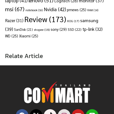
lenovo
(51)
laptop
(41)
monitor
(37)
Logitech
(28)
msi
(67)
Nvidia
(42)
prnews
(25)
notebook
(16)
RAM
(14)
Review
(173)
samsung
Razer
(31)
ROG
(17)
(39)
tp-link
(32)
sony
(29)
SSD
(22)
SanDisk
(21)
shopee
(18)
WD
(25)
Xiaomi
(25)
Relate Article