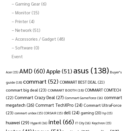
– Gaming Gear (6)
– Monitor (15)
– Printer (4)
– Network (51)
– Accessories / Gadget (48)
– Software (0)
Event
asus
(138)
AMD
(60)
Apple
(51)
Buyer’s
Acer
(15)
commart
(52)
COMMART BEST DEAL
(21)
guide
(18)
commart big deal
(23)
COMMART COMTECH
COMMART BOOTH
(18)
Commart Crazy Deal
(27)
commart
(22)
Commart GameForce
(16)
megatech
(26)
Commart TechXPro
(24)
Commart UltraForce
dell
(24)
(23)
gaming
(20)
commart unbox
(15)
CORSAIR
(15)
hp
(15)
intel
(66)
huawei
(29)
HyperX
(16)
IT City
(16)
Keychron
(15)