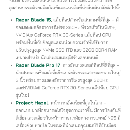
Razer ยังคงแสดงให้เห็นถึงนวัตกรรมระดับแนวหน้าของ
อุตสาหกรรมด้วยผลิตภัณฑ์และแนวคิดที่น่าตื่นเต้น ดังต่อไปนี้:
Razer Blade 15
,
แล็ปท็อปสำหรับเล่นเกมที่ดีที่สุด – มี
จอแสดงผลอัตราการรีเฟรช 360Hz ที่รวดเร็วเป็นพิเศษ,
NVIDIA® GeForce RTX 30-Series แล็ปท็อป GPU
พร้อมพื้นที่เก็บข้อมูลและหน่วยความจำที่ได้รับการ
ปรับปรุงสูงสุด NVMe SSD 1TB และ 32GB DDR4 RAM
เหมาะสำหรับนักเล่นเกมและผู้สร้างคอนเทนต์
Razer Blade Pro 17
, การอัพเกรดเดสก์ท็อปที่ดีที่สุด –
นำเสนอการเชื่อมต่อที่แข็งแกร่งด้วยจอแสดงผลขนาดใหญ่
3 นิ้วพร้อมการแสดงอัตราการรีเฟรชสูงสุด 360Hz
และNVIDIA® GeForce RTX 30-Series แล็ปท็อป GPU
รุ่นใหม่
Project Hazel
, หน้ากากอัจฉริยะที่สุดในโลก –
ออกแบบมาเพื่ออนาคตใส่ใจสุขภาพมากขึ้น มีการป้องกันที่
ดีเยี่ยมเกรดเดียวกับหน้ากากอนามัยทางการแพทย์ N95 มี
เครื่องช่วยหายใจ ในขณะที่นำเสนอคุณสมบัติที่เป็นมิตร