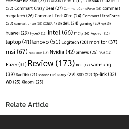
commart big deal
(23)
COMMART COMTECH
COMMART BOOTH
(18)
Commart Crazy Deal
(27)
commart
(22)
Commart GameForce
(16)
megatech
(26)
Commart TechXPro
(24)
Commart UltraForce
dell
(24)
(23)
gaming
(20)
commart unbox
(15)
CORSAIR
(15)
hp
(15)
intel
(66)
huawei
(29)
HyperX
(16)
IT City
(16)
Keychron
(15)
lenovo
(51)
laptop
(41)
monitor
(37)
Logitech
(28)
msi
(67)
Nvidia
(42)
prnews
(25)
notebook
(16)
RAM
(14)
Review
(173)
samsung
Razer
(31)
ROG
(17)
(39)
tp-link
(32)
sony
(29)
SSD
(22)
SanDisk
(21)
shopee
(18)
WD
(25)
Xiaomi
(25)
Relate Article