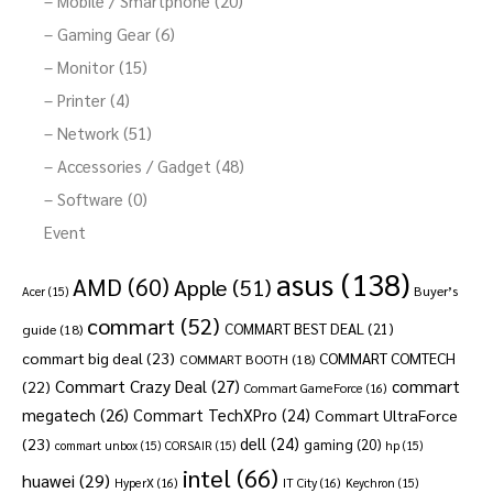
– Mobile / Smartphone (20)
– Gaming Gear (6)
– Monitor (15)
– Printer (4)
– Network (51)
– Accessories / Gadget (48)
– Software (0)
Event
asus
(138)
AMD
(60)
Apple
(51)
Buyer’s
Acer
(15)
commart
(52)
COMMART BEST DEAL
(21)
guide
(18)
commart big deal
(23)
COMMART COMTECH
COMMART BOOTH
(18)
Commart Crazy Deal
(27)
commart
(22)
Commart GameForce
(16)
megatech
(26)
Commart TechXPro
(24)
Commart UltraForce
dell
(24)
(23)
gaming
(20)
commart unbox
(15)
CORSAIR
(15)
hp
(15)
intel
(66)
huawei
(29)
HyperX
(16)
IT City
(16)
Keychron
(15)