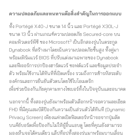
ความปลอดภัยและทนทานคือสิ่งสำคัญในการออกแบบ
ทั้ง Portégé X40-J ขนาด 14 นิ้ว และ Portégé X30L-J
ขนาด 13 นิ้ว ผ่านเกณฑ์ความปลอดภัย Secured-core บน
3
คอมพิวเตอร์พีซี ของ Microsoft
เป็นอีกสองรุ่นในตระกูล
Dynabook ที่สร้างมาโดยเน้นความปลอดภัยขั้นสูง ทั้งคู่มา
พร้อมเฟิร์มแวร์ BIOS ที่ปรับแต่งมาเฉพาะของ Dynabook
และฟีเจอร์การปกป้องฮาร์ดแวร์ ซอฟต์แวร์ และข้อมูลประจำ
ตัว พร้อมใช้งานได้ทันทีที่เปิดเครื่อง รวมถึงการเข้ารหัสระดับ
องค์กรและการยืนยันตัวตนโดยใช้ไบโอเมตริก
เพื่อช่วยป้องกันภัยคุกคามทางไซเบอร์ทั้งในปัจจุบันและอนาคต
นอกจากนี้ ทั้งสองรุ่นยังมาพร้อมตัวเลือกหน้าจอความละเอียด
FHD ที่มีคุณสมบัติป้องกันความเป็นส่วนตัวได้ทันที (Dynamic
Privacy Screen) เพียงแค่กดเปิดฟิลเตอร์หน้าจอจากปุ่มลัด
บนคีย์บอร์ดเพื่อป้องกันไม่ให้ผู้อื่นแอบดู โดยที่คุณยังสามารถ
มองเห็นจอได้คนเดียว แล็ปท็อปทั้งสองรุ่นมาพร้อมบานเลื่อน