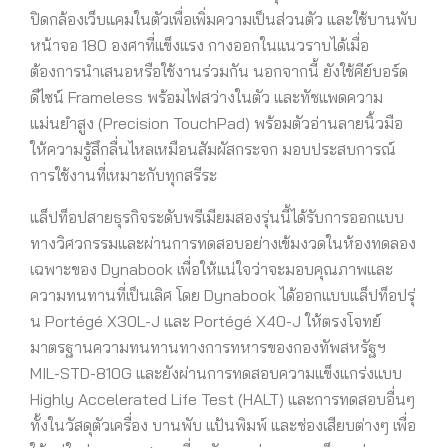
ปิดกล้องเว็บแคมในตัวเพื่อเพิ่มความเป็นส่วนตัว และใช้บานพับ
หน้าจอ 180 องศาที่แข็งแรง กางออกในแนวราบได้เมื่อ
ต้องการนำเสนอหรือใช้งานร่วมกัน นอกจากนี้ ยังใช้คีย์บอร์ด
ดีไซน์ Frameless พร้อมไฟสว่างในตัว และทัชแพดความ
แม่นยำสูง (Precision TouchPad) พร้อมตัวอ่านลายนิ้วมือ
ให้ความรู้สึกลื่นไหลเหมือนสัมผัสกระจก มอบประสบการณ์
การใช้งานที่เหมาะกับทุกสรีระ
แล็ปท็อปสายธุรกิจระดับพรีเมียมสองรุ่นนี้ได้รับการออกแบบ
ทางวิศวกรรมและผ่านการทดสอบอย่างเข้มงวดในห้องทดลอง
เฉพาะของ Dynabook เพื่อให้แน่ใจว่าจะมอบคุณภาพและ
ความทนทานที่เป็นเลิศ โดย Dynabook ได้ออกแบบแล็ปท็อปรุ่
น Portégé X30L-J และ Portégé X40-J ให้ตรงโจทย์
มาตรฐานความทนทานทางการทหารของกองทัพสหรัฐฯ
MIL-STD-810G และยังผ่านการทดสอบความแข็งแกร่งแบบ
Highly Accelerated Life Test (HALT) และการทดสอบอื่นๆ
ทั้งในวัสดุตัวเครื่อง บานพับ แป้นพิมพ์ และช่องเสียบต่างๆ เพื่อ