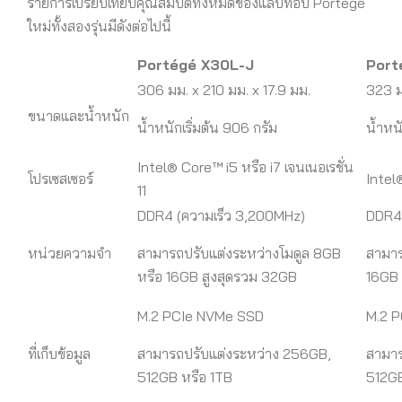
รายการเปรียบเทียบคุณสมบัติทั้งหมดของแล็ปท็อป Portégé
ใหม่ทั้งสองรุ่นมีดังต่อไปนี้
Portégé X30L-J
Port
306 มม. x 210 มม. x 17.9 มม.
323 ม
ขนาดและน้ำหนัก
น้ำหนักเริ่มต้น 906 กรัม
น้ำหนั
Intel® Core™ i5 หรือ i7 เจนเนอเรชั่น
โปรเซสเซอร์
Intel®
11
DDR4 (ความเร็ว 3,200MHz)
DDR4 
หน่วยความจำ
สามารถปรับแต่งระหว่างโมดูล 8GB
สามาร
หรือ 16GB สูงสุดรวม 32GB
16GB 
M.2 PCIe NVMe SSD
M.2 
ที่เก็บข้อมูล
สามารถปรับแต่งระหว่าง 256GB,
สามาร
512GB หรือ 1TB
512GB