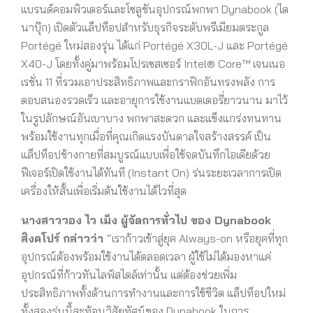
แบรนด์คอมพิวเตอร์และโซลูชันอุปกรณ์พกพา Dynabook (ได
นาบุ๊ก) เปิดตัวแล็ปท็อปสำหรับธุรกิจระดับพรีเมียมตระกูล
Portégé ใหม่สองรุ่น ได้แก่ Portégé X30L-J และ Portégé
X40-J โดยทั้งคู่มาพร้อมโปรเซสเซอร์ Intel® Core™ เจนเนอ
เรชั่น 11 ที่รวมเอาประสิทธิภาพและกราฟิกอันทรงพลัง การ
ตอบสนองรวดเร็ว และอายุการใช้งานแบตเตอรี่ยาวนาน มาไว้
ในรูปลักษณ์อันเบาบาง พกพาสะดวก และแข็งแกร่งทนทาน
พร้อมใช้งานทุกเมื่อที่คุณเกิดแรงบันดาลใจสร้างสรรค์ เป็น
แล็ปท็อปข้างกายที่สมบูรณ์แบบเพื่อใช้จดบันทึกไอเดียด้วย
ฟีเจอร์เปิดใช้งานได้ทันที (Instant On) ร่นระยะเวลาการเปิด
เครื่องให้สั้นเพื่อเริ่มต้นใช้งานได้ไวที่สุด
นางสาววอง ไว เม็ง ผู้จัดการทั่วไป ของ
Dynabook
สิงคโปร์ กล่าวว่า
“เราก้าวเข้าสู่ยุค Always-on หรือยุคที่ทุก
อุปกรณ์ต้องพร้อมใช้งานได้ตลอดเวลา ผู้ใช้ไม่ได้มองหาแค่
อุปกรณ์ที่ก้าวทันไลฟ์สไตล์เท่านั้น แต่ต้องช่วยเพิ่ม
ประสิทธิภาพทั้งด้านการทำงานและการใช้ชีวิต แล็ปท็อปใหม่
ทั้งสองรุ่นนี้สะท้อนวิสัยทัศน์ของ Dynabook ในการ