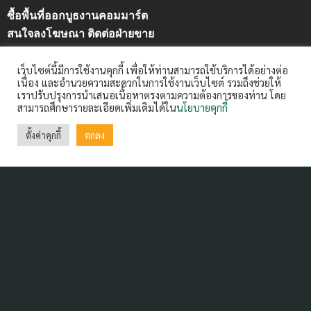
ซื้อพื้นที่ออกบูธงานคอมมาร์ต
สนใจลงโฆษณา ติดต่อฝ่ายขาย
คุณวันวิสาข์ คำหอมรื่น (แนน)
เว็บไซต์นี้มีการใช้งานคุกกี้ เพื่อให้ท่านสามารถใช้บริการได้อย่างต่อ
08-1668-2221 email : wanvisak@arip.co.th
เนื่อง และอำนวยความสะดวกในการใช้งานเว็บไซต์ รวมถึงช่วยให้
เราปรับปรุงการนำเสนอเนื้อหาตรงตามความต้องการของท่าน โดย
สามารถศึกษารายละเอียดเพิ่มเติมได้ใน
นโยบายคุกกี้
ฝากข่าวประชาสัมพันธ์
Contact us:
ctm@arip.co.th
ตั้งค่าคุกกี้
ตกลง
Contact Us
ARIP Public Company Limited 99/16-20 Ratchadapisek
Road, Din Daeng,
Bangkok 10400 Thailand Tel : 0-2642-3400