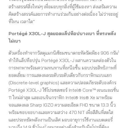
สร้างสรรค์สิ่งใหม่ๆ เพื่อมอบทุกสิ่งที่ผู้ใช้มองหา ส่งเสริมความ
คิดสร้างสรรค์และการทำงานร่วมกันอย่างต่อเนื่อง ไม่ว่าจะอยู่
ที่ไหน เวลาใด”
Portégé X30L-J สุดยอดแล็ปท็อปบางเบา ที่ทรงพลัง
ไม่เบา
1
ตัวเครื่องทำจากวัสดุแมกนีเซียมขนาดกะทัดรัดเพียง 906 กรัม
ทำให้แล็ปท็อปรุ่น Portégé X30L-J ผสานความคล่องตัวใน
การพกพาพร้อมความทนทานที่เหนือชั้น มอบประสิทธิภาพที่
ยอดเยี่ยม การแสดงผลระดับระดับเดียวกับกราฟิกแบบแยก
(Discrete-level graphics) และความปลอดภัยระดับองค์กร
Portégé X30L-J ใช้โปรเซสเซอร์ Intel® Core™ เจนเนอเรชั่น
11 ใหม่ล่าสุด และเอนจินกราฟิก Intel® Iris® Xe มาพร้อม
จอแสดงผล Sharp IGZO ความละเอียด FHD ขนาด 13.3 นิ้ว
พร้อมขอบจอบางและความสว่าง 470 NIT เพื่อสีสันที่สดใส
และประหยัดพลังงานเป็นเลิศ มอบอายุการใช้งานแบตเตอรี่
2
นานถึง 14.9 ชั่วโมง
เหมาะอย่างยิ่งสำหรับมือโปรที่ต้อง