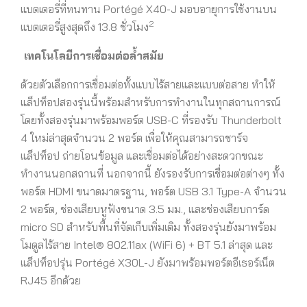
แบตเตอรี่ที่ทนทาน Portégé X40-J มอบอายุการใช้งานบน
2
แบตเตอรี่สูงสุดถึง 13.8 ชั่วโมง
เทคโนโลยีการเชื่อมต่อล้ำสมัย
ด้วยตัวเลือกการเชื่อมต่อทั้งแบบไร้สายและแบบต่อสาย ทำให้
แล็ปท็อปสองรุ่นนี้พร้อมสำหรับการทำงานในทุกสถานการณ์
โดยทั้งสองรุ่นมาพร้อมพอร์ต USB-C ที่รองรับ Thunderbolt
4 ใหม่ล่าสุดจำนวน 2 พอร์ต เพื่อให้คุณสามารถชาร์จ
แล็ปท็อป ถ่ายโอนข้อมูล และเชื่อมต่อได้อย่างสะดวกขณะ
ทำงานนอกสถานที่ นอกจากนี้ ยังรองรับการเชื่อมต่อต่างๆ ทั้ง
พอร์ต HDMI ขนาดมาตรฐาน, พอร์ต USB 3.1 Type-A จำนวน
2 พอร์ต, ช่องเสียบหูฟังขนาด 3.5 มม., และช่องเสียบการ์ด
micro SD สำหรับพื้นที่จัดเก็บเพิ่มเติม ทั้งสองรุ่นยังมาพร้อม
โมดูลไร้สาย Intel® 802.11ax (WiFi 6) + BT 5.1 ล่าสุด และ
แล็ปท็อปรุ่น Portégé X30L-J ยังมาพร้อมพอร์ตอีเธอร์เน็ต
RJ45 อีกด้วย