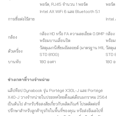
พอร์ต, RJ45 จำนวน 1 พอร์ต
พอร์ต
Intel AX WiFi 6 และ Bluetooth 5.1
การเชื่อต่อไร้สาย
Intel
กล้อง HD หรือ FA ความละเอียด 0.9MP
กล้อง
กล้อง
พร้อมบานเลื่อนปิด
พร้อม
วัสดุแมกนีเซียมอัลลอยด์ (มาตรฐาน MIL
วัสดุ
ตัวเครื่อง
STD 810G)
STD 
บานพับ
180 องศา
180 อ
ช่วงเวลาที่วางจำหน่าย
แล็ปท็อป Dynabook รุ่น Portégé X30L-J และ Portégé
X40-J วางจำหน่ายในประเทศไทยตั้งแต่เดือนมกราคม 2564
เป็นต้นไป สำหรับข้อสงสัยเกี่ยวกับผลิตภัณฑ์ โปรดติดต่อที่
ปรึกษาสำหรับลูกค้าธุรกิจในพื้นที่ของคุณ หรือส่งอีเมลไปที่