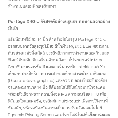
ทำงานบนคอมพิวเตอร์พกพา
Portégé X40-J รังสรรค์อย่างหรูหรา ทนทานกว่าอย่าง
มั่นใจ
แล็ปท็อปพรีเมียม 14 นิ้ว สำหรับมือโปรรุ่น Portégé X40-J
ออกแบบจากวัสดุอะลูมิเนียมสีน้ำเงิน Mystic Blue ผสมผสาน
กันอย่างลงตัวทั้งสไตล์ ประสิทธิภาพการทำงานตลอดวัน และ
ฟีเจอร์ทันสมัย ขับเคลื่อนด้วยพลังจากโปรเซสเซอร์ Intel®
Core™ เจนเนอเรชั่น 11 และเอนจินกราฟิก Intel® Iris® Xe
เพื่อมอบประสิทธิภาพการแสดงผลเทียบเท่าระดับกราฟิกแยก
(Discrete-level graphics) และความปลอดภัยระดับองค์กร
จอแสดงผลขนาด 14 นิ้ว สีสันสดใสใช้ดีไซน์ขอบหน้าจอแคบ
พร้อมตัวเลือกหลากหลายทั้งจอ IPS ความละเอียด FHD เพื่อ
สีสันสดใสและคมชัด, จอสัมผัส Multi-touch เพื่อการใช้งานที่
ทันสมัย, หรือจอป้องกันความเป็นส่วนตัวพร้อมเทคโนโลยี
Dynamic Privacy Screen และด้วยดีไซน์ใหม่ที่แข็งแกร่งและ