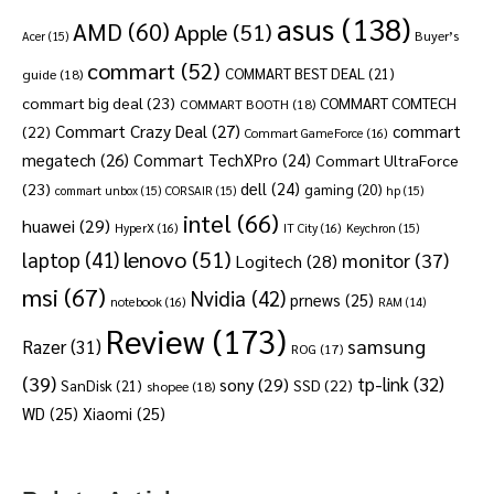
asus
(138)
AMD
(60)
Apple
(51)
Buyer’s
Acer
(15)
commart
(52)
COMMART BEST DEAL
(21)
guide
(18)
commart big deal
(23)
COMMART COMTECH
COMMART BOOTH
(18)
Commart Crazy Deal
(27)
commart
(22)
Commart GameForce
(16)
megatech
(26)
Commart TechXPro
(24)
Commart UltraForce
dell
(24)
(23)
gaming
(20)
commart unbox
(15)
CORSAIR
(15)
hp
(15)
intel
(66)
huawei
(29)
HyperX
(16)
IT City
(16)
Keychron
(15)
lenovo
(51)
laptop
(41)
monitor
(37)
Logitech
(28)
msi
(67)
Nvidia
(42)
prnews
(25)
notebook
(16)
RAM
(14)
Review
(173)
samsung
Razer
(31)
ROG
(17)
(39)
tp-link
(32)
sony
(29)
SSD
(22)
SanDisk
(21)
shopee
(18)
WD
(25)
Xiaomi
(25)