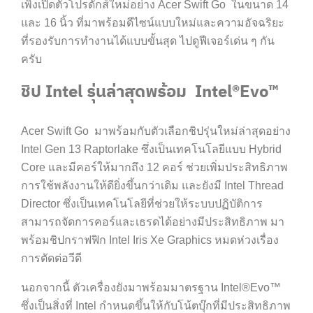
เพิ่งเปิดตัวโปรดักส์ใหม่อย่าง
Acer
Swift Go ในขนาด 14
และ 16 นิ้ว ที่มาพร้อมดีไซน์แบบใหม่และความอัจฉริยะ
ที่รองรับการทำงานได้แบบขั้นสุด ไปดูฟีเจอร์เด่น ๆ กัน
ครับ
ชิป Intel รุ่นล่าสุดพร้อม
I
ntel®Evo™
Acer
Swift Go
มาพร้อมกับตัวเลือกชิปรุ่นใหม่ล่าสุดอย่าง
Intel Gen 13 Raptorlake ซึ่งเป็นเทคโนโลยีแบบ Hybrid
Core และมีคอร์ให้มากถึง 12 คอร์ ช่วยเพิ่มประสิทธิภาพ
การใช้พลังงานให้ดียิ่งขึ้นกว่าเดิม และยังมี Intel Thread
Director ซึ่งเป็นเทคโนโลยีที่ช่วยให้ระบบปฏิบัติการ
สามารถจัดการคอร์และเธรดได้อย่างมีประสิทธิภาพ มา
พร้อมชิปกราฟฟิก Intel Iris Xe Graphics หมดห่วงเรื่อง
การตัดต่อวีดี
นอกจากนี้ ตัวเครื่องยัง
มาพร้อมมาตรฐาน I
ntel®Evo™
ซึ่งเป็นสิ่งที่ Intel กำหนดขึ้นให้กับโน้ตบุ๊กที่มีประสิทธิภาพ