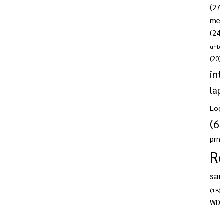
(27
me
(24
unb
(20
in
la
Lo
(6
pr
R
sa
(18)
WD