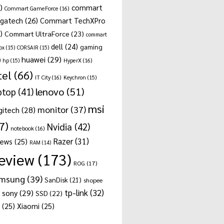
)
commart
Commart GameForce
(16)
gatech
(26)
Commart TechXPro
)
Commart UltraForce
(23)
commart
dell
(24)
gaming
ox
(15)
CORSAIR
(15)
huawei
(29)
)
hp
(15)
HyperX
(16)
tel
(66)
IT City
(16)
Keychron
(15)
lenovo
(51)
ptop
(41)
msi
monitor
(37)
gitech
(28)
7)
Nvidia
(42)
notebook
(16)
Razer
(31)
news
(25)
RAM
(14)
eview
(173)
ROG
(17)
msung
(39)
SanDisk
(21)
shopee
tp-link
(32)
sony
(29)
SSD
(22)
(25)
Xiaomi
(25)