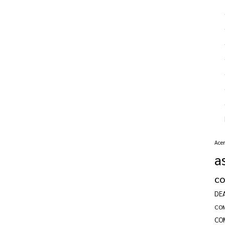
Acer
a
c
DE
CO
CO