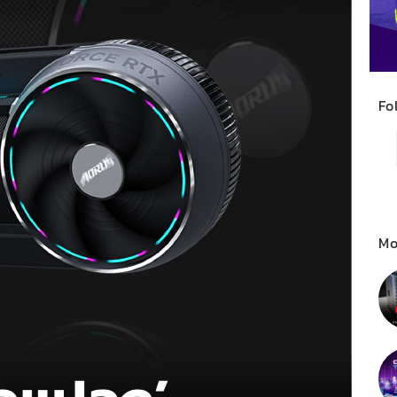
Fo
Mo