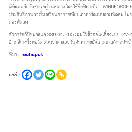
มีพัดลมอีกตัวซ่อนอยู่ตรงกลาง โดยใช้ชื่อฟีเจอร์ว่า “WINDFORC
ประสิทธิภาพการไหลเวียนอากาศเทียบเท่าการ์ดแบบสามพัดลม ในขณ
สองพัดลม
ตัวการ์ดก็มีขนาดแค่ 330×145×65 มม. ใช้ขั้วต่อไฟเลี้ยงแบบ 12V-2
2.1b อีกหนึ่งพอร์ต ส่วนราคาและวันจำหน่ายยังไม่เผย แต่คาดว่าเร็ว
ที่มา :
Techspot
แชร์ :