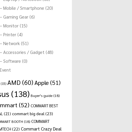
– Mobile / Smartphone (20)
– Gaming Gear (6)
– Monitor (15)
– Printer (4)
– Network (51)
– Accessories / Gadget (48)
– Software (0)
Event
AMD
(60)
Apple
(51)
(15)
sus
(138)
Buyer’s guide
(18)
ommart
(52)
COMMART BEST
commart big deal
(23)
AL
(21)
COMMART
MMART BOOTH
(18)
Commart Crazy Deal
MTECH
(22)