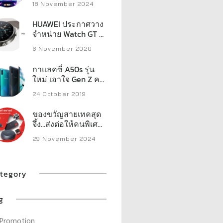
18 November 2024
ของแจกหลักหมื่น
HUAWEI ประกาศวาง
จำหน่าย Watch GT 2
Pro กับ FreeBuds Pro
6 November 2020
และ FreeBuds
Studio ในไทย
กาแลคซี่ A50s รุ่น
ใหม่ เอาใจ Gen Z คน
ชอบไลฟ์
24 October 2019
ของขวัญสายเทคสุด
จึ้ง…ส่งต่อให้คนพิเศษ
ในลิสต์คุณ เวสเทิร์น
29 November 2024
ดิจิตอล เปิดลิสต์
สตอเรจประสิทธิภาพ
สูงที่พร้อมเสริ์ฟทุก
ความต้องการของครี
tegory
เอเตอร์ เกมเมอร์ และ
ผู้ใช้งานทั่วไป
g
Promotion